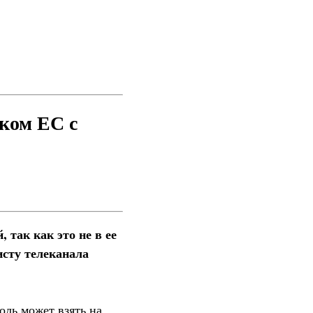
ком ЕС с
 так как это не в ее
исту телеканала
оль может взять на