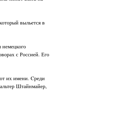
 который выльется в
ы немецкого
оворах с Россией. Его
 от их имени. Cреди
Вальтер Штайнмайер,