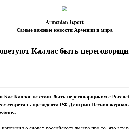
ArmenianReport
Самые важные новости Армении и мира
советуют Каллас быть переговорщи
 Кае Каллас не стоит быть переговорщиком с Россией,
ресс-секретарь президента РФ Дмитрий Песков журнал
рубину.
напомнил о словах российского лидера про то, что эту р