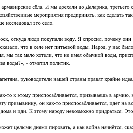
армавирские сёла. И мы доехали до Даларика, третьего с
хозяйственные мероприятия предпринять, как сделать так
е исследовал это село.
оск, откуда люди покупали воду. Я спросил, почему они 
сказали, что в селе нет питьевой воды. Народ, у нас был
я, мы так мало хотели, что не имея обычной воды, прис
ея воды?», - отметил политик.
апетяна, руководители нашей страны правят крайне идеа
ак-то к этому приспосабливается, призываешь в армию, н
ту призывнику, он как-то приспосабливается, идёт на в
 дома и иди. К этому народу невозможно придраться. Это
может целыми днями пировать, а как война начнётся, ска