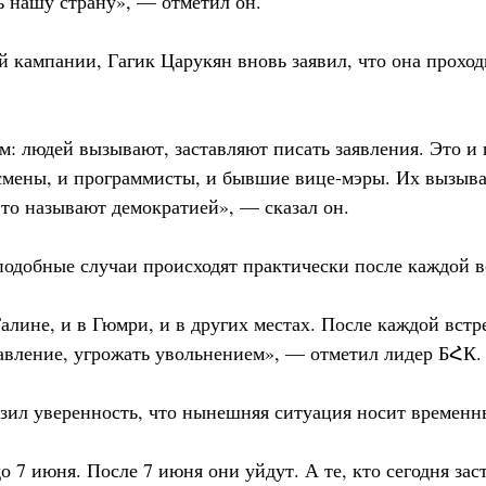
ь нашу страну», — отметил он.
 кампании, Гагик Царукян вновь заявил, что она проход
м: людей вызывают, заставляют писать заявления. Это и
смены, и программисты, и бывшие вице-мэры. Их вызыва
это называют демократией», — сказал он.
подобные случаи происходят практически после каждой в
алине, и в Гюмри, и в других местах. После каждой встр
авление, угрожать увольнением», — отметил лидер БՀК.
азил уверенность, что нынешняя ситуация носит временн
 7 июня. После 7 июня они уйдут. А те, кто сегодня зас