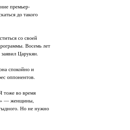
ение премьер-
каться до такого
ститься со своей
 программы. Восемь лет
 заявил Царукян.
она спокойно и
рес оппонентов.
Я тоже во время
ра» — женщины,
стыдного. Но не нужно