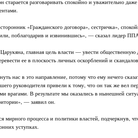
он старается разговаривать спокойно и уважительно даже
ентами.
 сторонник «Гражданского договора», сестричка», спокой
дили, поблагодарив и извинившись», — сказал лидер ПП
Царукяна, главная цель власти — увести общественную 
еревести ее в плоскость личных оскорблений и скандалов
нуть нас в это направление, потому что ему нечего сказ
ашего руководителя привели к тому, что он так же вел п
ми врагами. В результате мы оказались в нынешней сит
ритории», — заявил он.
ся мирного процесса и политики властей, подчеркнув, чт
ронних уступках.