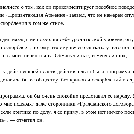
рналиста о том, как он прокомментирует подобное повед
ии «Процветающая Армения» заявил, что не намерен опус
оскорбления в том же стиле.
а дня назад я не позволил себе уронить свой уровень, опу
 оскорбляет, потому что ему нечего сказать, у него нет
 с самого первого дня. Обманул и нас, и меня лично», —
бы у действующей власти действительно была программа, 
ставила бы ее обществу, без криков и оскорблений в ад
программа, он бы очень спокойно представил ее народу. 
 ко мне подходят даже сторонники «Гражданского догово
сли критика по делу, я ее приму, в этом нет ничего по
ть», — отметил он.