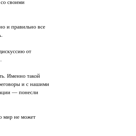
 со своими
но и правильно все
А.
дискуссию от
.
ать. Именно такой
ереговоры и с нашими
уации — понесли
о мир не может