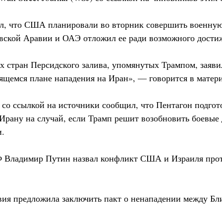
л, что США планировали во вторник совершить военную 
овской Аравии и ОАЭ отложил ее ради возможного дости
 стран Персидского залива, упомянутых Трампом, заявил
вящемся плане нападения на Иран», — говорится в матери
 со ссылкой на источники сообщил, что Пентагон подгот
Ирану на случай, если Трамп решит возобновить боевые
и.
Ф Владимир Путин назвал конфликт США и Израиля про
вия предложила заключить пакт о ненападении между Б