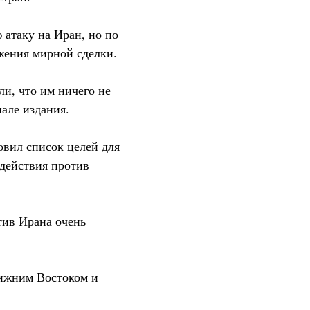
атаку на Иран, но по
жения мирной сделки.
и, что им ничего не
але издания.
овил список целей для
 действия против
тив Ирана очень
лижним Востоком и