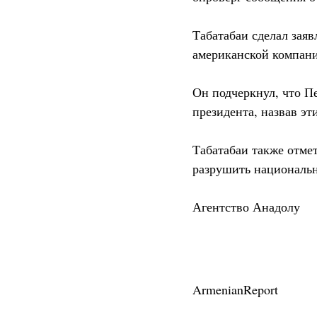
Табатабаи сделал зая
американской компан
Он подчеркнул, что П
президента, назвав э
Табатабаи также отмет
разрушить национальн
Агентство Анадолу
ArmenianReport