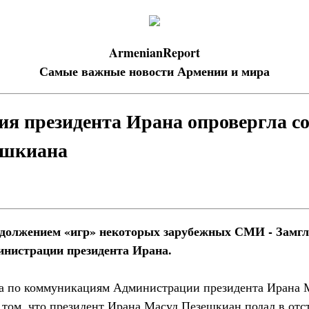
ArmenianReport
Самые важные новости Армении и мира
я президента Ирана опровергла с
ешкиана
одолжением «игр» некоторых зарубежных СМИ - Замгл
нистрации президента Ирана.
та по коммуникациям Администрации президента Ирана 
 том, что президент Ирана Масуд Пезешкиан подал в отс