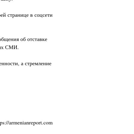
ей странице в соцсети
общения об отставке
ных СМИ.
енности, а стремление
tps://armenianreport.com