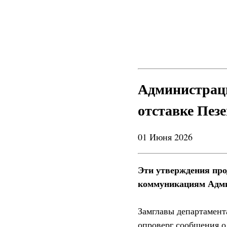
Администраци
отставке Пез
01 Июня 2026
Эти утверждения пр
коммуникациям Адми
Замглавы департамен
опроверг сообщения о