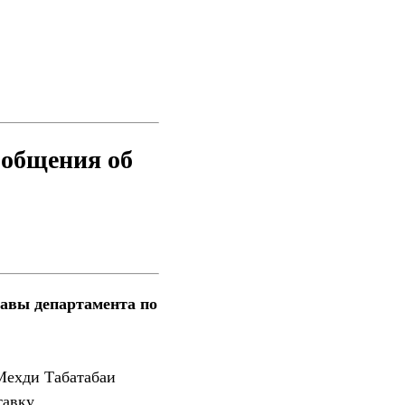
ообщения об
авы департамента по
Мехди Табатабаи
тавку.