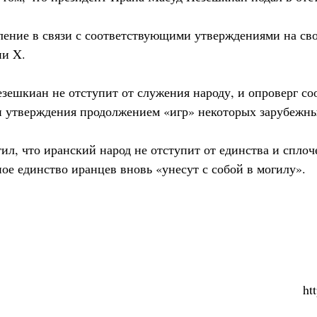
вление в связи с соответствующими утверждениями на сво
ии X.
езешкиан не отступит от служения народу, и опроверг со
ти утверждения продолжением «игр» некоторых зарубеж
ил, что иранский народ не отступит от единства и сплоч
ое единство иранцев вновь «унесут с собой в могилу».
ht