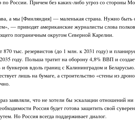
р по России. Причем без каких-либо угроз со стороны М
ва, а мы [Финляндия] — маленькая страна. Нужно быть 
ем», — приводят американские журналисты слова полко
ющего пограничным округом Северной Карелии.
870 тыс. резервистов (до 1 млн. к 2031 году) и планир
2035 году. Польша тратит на оборону 4,8% ВВП и созда
 и бункеров вдоль границ с Калининградом и Беларусью.
ствует лишь на бумаге, а строительство «стены из дронов
чно.
раз заявляли, что не хотели бы эскалации отношений ни
необходимости Россия будет готова защитить свой сувере
утем. Но Россия всегда поддерживает диалог.