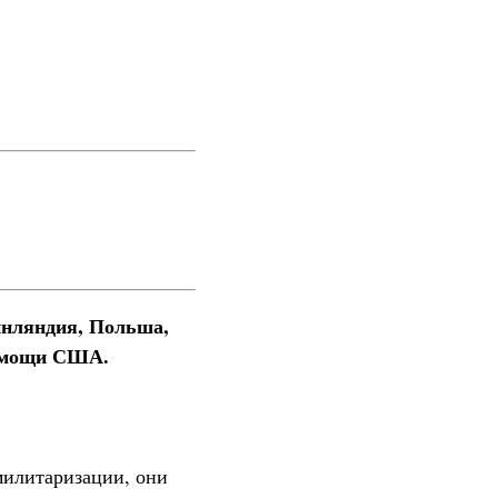
инляндия, Польша,
помощи США.
милитаризации, они