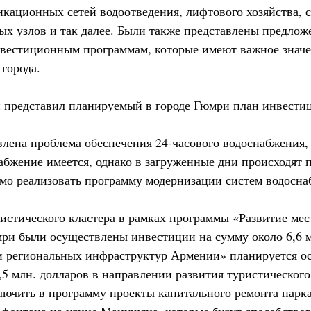
кационных сетей водоотведения, лифтового хозяйства, 
х узлов и так далее. Были также представлены предло
естиционным программам, которые имеют важное значен
города.
 представил планируемый в городе Гюмри план инвести
влена проблема обеспечения 24-часового водоснабжения,
набжение имеется, однако в загруженные дни происходят 
мо реализовать программу модернизации систем водосна
ристического кластера в рамках программы «Развитие ме
ри были осуществлены инвестиции на сумму около 6,6 м
и региональных инфраструктур Армении» планируется о
5 млн. долларов в направлении развития туристического 
ключить в программу проекты капитального ремонта парк