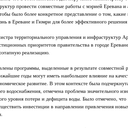
руктур провести совместные работы с мэрией Еревана и
тобы было более конкретное представление о том, каки
знь в Ереване и Гюмри для более эффективного решения
нистра территориального управления и инфраструктур А
стиционных приоритетов правительства в городе Ереване
оэтапную реализацию.
влены программы, выделенные в результате совместной 
лижайшие годы могут иметь наибольшее влияние на качес
номическое развитие. В этом контексте была подчеркнут
ого водоснабжения, отмечена проблема значительного и
ого уровня потери и дефицита воды. Было отмечено, что
уществить инвестиции в направлении привлечения новы
ы.