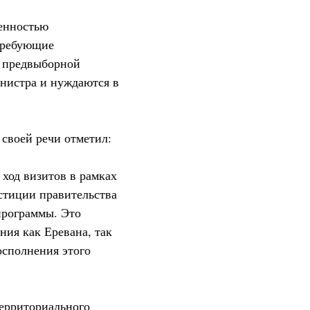
енностью
требующие
в предвыборной
нистра и нуждаются в
своей речи отметил:
 ход визитов в рамках
стиции правительства
программы. Это
ния как Еревана, так
осполнения этого
территориального