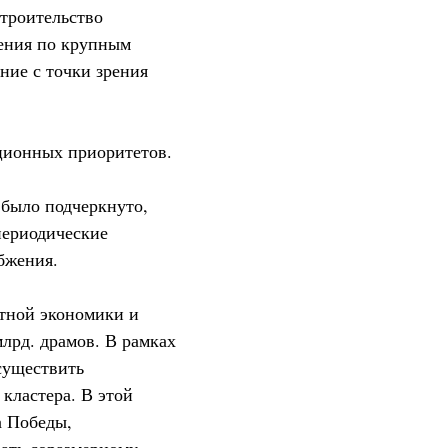
строительство
жения по крупным
ие с точки зрения
ционных приоритетов.
 было подчеркнуто,
периодические
бжения.
стной экономики и
лрд. драмов. В рамках
существить
кластера. В этой
а Победы,