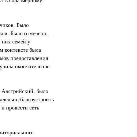
вать соразмерному
чиков. Было
ков. Было отмечено,
 них семей у
ом контексте была
змов предоставления
учила окончательное
и Австрийский, было
аллельно благоустроить
 и провести сеть
риториального