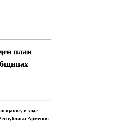
ден план
общинах
вещание, в ходе
 Республики Армения