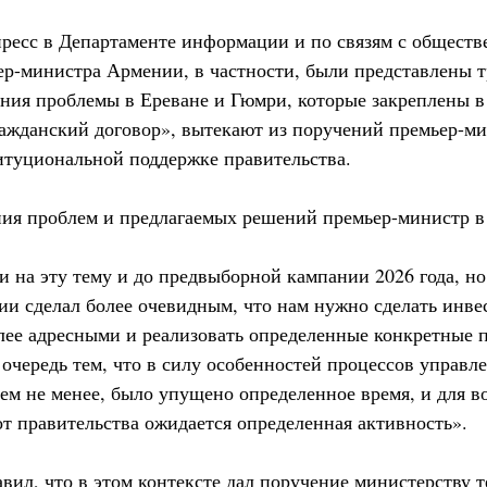
есс в Департаменте информации и по связям с обществ
р-министра Армении, в частности, были представлены 
ния проблемы в Ереване и Гюмри, которые закреплены 
ажданский договор», вытекают из поручений премьер-ми
туциональной поддержке правительства.
ния проблем и предлагаемых решений премьер-министр в 
 на эту тему и до предвыборной кампании 2026 года, но
и сделал более очевидным, что нам нужно сделать инве
лее адресными и реализовать определенные конкретные 
очередь тем, что в силу особенностей процессов управле
тем не менее, было упущено определенное время, и для в
т правительства ожидается определенная активность».
авил, что в этом контексте дал поручение министерству 