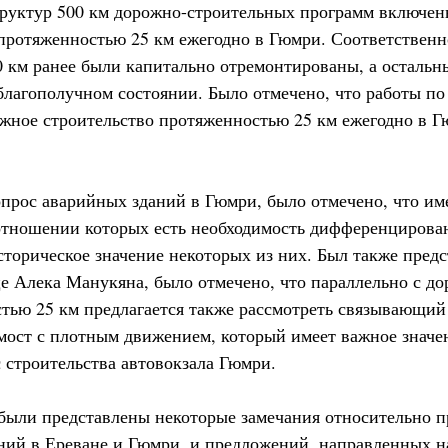
руктур 500 км дорожно-строительных программ включен
протяженностью 25 км ежегодно в Гюмри. Соответственно
0 км ранее были капитально отремонтированы, а остальн
еблагополучном состоянии. Было отмечено, что работы п
жное строительство протяженностью 25 км ежегодно в Гю
опрос аварийных зданий в Гюмри, было отмечено, что им
отношении которых есть необходимость дифференцирова
сторическое значение некоторых из них. Был также пред
це Алека Манукяна, было отмечено, что параллельно с 
тью 25 км предлагается также рассмотреть связывающий
мост с плотным движением, который имеет важное значен
 строительства автовокзала Гюмри.
были представлены некоторые замечания относительно 
ий в Ереване и Гюмри, и предложений, направленных н