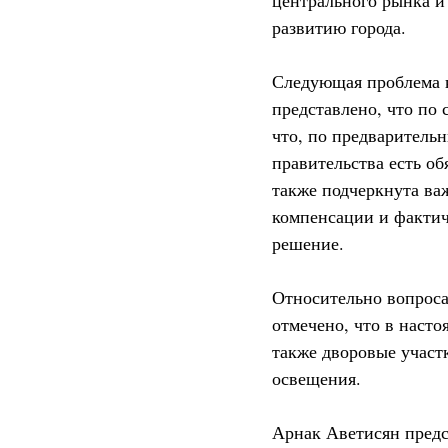
центрального рынка и
развитию города.
Следующая проблема к
представлено, что по 
что, по предваритель
правительства есть об
также подчеркнута ва
компенсации и фактич
решение.
Относительно вопроса
отмечено, что в насто
также дворовые участ
освещения.
Арнак Аветисян предс