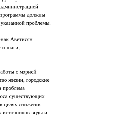
 администрацией
е программы должны
 указанной проблемы.
рнак Аветисян
 и шаги,
работы с мэрией
тво жизни, городские
а проблема
зноса существующих
 в целях снижения
х источников воды и