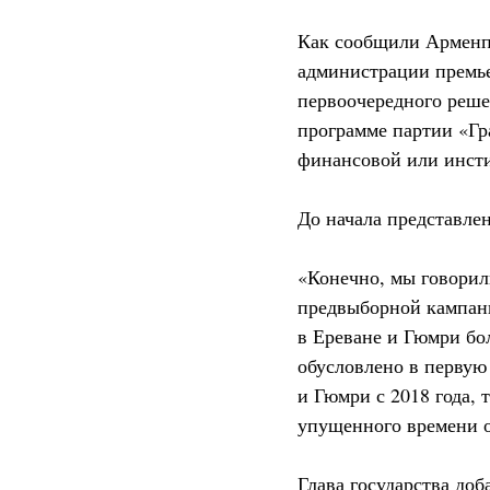
Как сообщили Арменпр
администрации премье
первоочередного реше
программе партии «Гр
финансовой или инсти
До начала представле
«Конечно, мы говорили
предвыборной кампани
в Ереване и Гюмри бо
обусловлено в первую 
и Гюмри с 2018 года, 
упущенного времени о
Глава государства доб