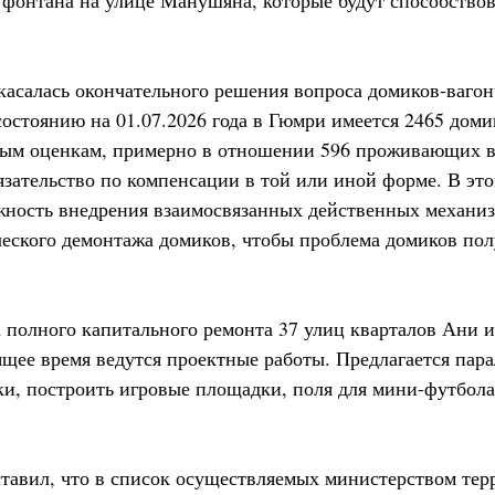
 фонтана на улице Манушяна, которые будут способство
асалась окончательного решения вопроса домиков-вагон
состоянию на 01.07.2026 года в Гюмри имеется 2465 доми
ным оценкам, примерно в отношении 596 проживающих в
язательство по компенсации в той или иной форме. В эт
жность внедрения взаимосвязанных действенных механи
еского демонтажа домиков, чтобы проблема домиков пол
 полного капитального ремонта 37 улиц кварталов Ани 
ящее время ведутся проектные работы. Предлагается пар
ки, построить игровые площадки, поля для мини-футбола
тавил, что в список осуществляемых министерством тер