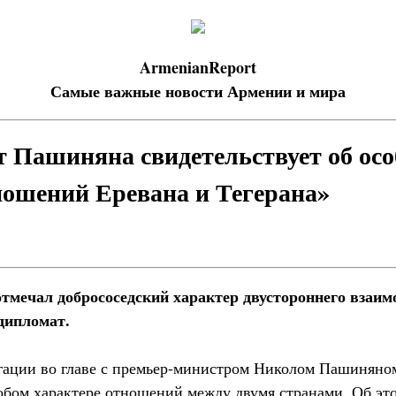
ArmenianReport
Самые важные новости Армении и мира
т Пашиняна свидетельствует об ос
ношений Еревана и Тегерана»
отмечал добрососедский характер двустороннего взаи
дипломат.
гации во главе с премьер-министром Николом Пашиняно
собом характере отношений между двумя странами. Об эт