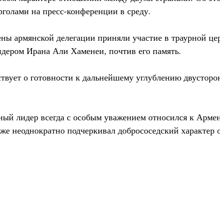
олами на пресс-конференции в среду.
ны армянской делегации приняли участие в траурной ц
ером Ирана Али Хаменеи, почтив его память.
ствует о готовности к дальнейшему углублению двустор
вный лидер всегда с особым уважением относился к Арме
же неоднократно подчеркивал добрососедский характер