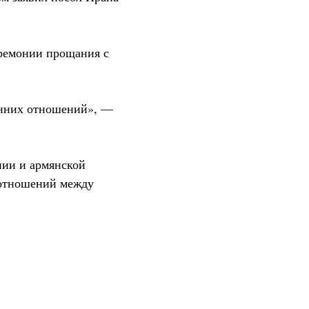
еремонии прощания с
онних отношений», —
нии и армянской
 отношений между