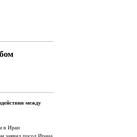
обом
модействия между
м в Иран
ом заявил посол Ирана