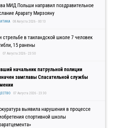
ава МИД Польши направил поздравительное
слание Арарату Мирзояну
ИТИКА
08 Августа 2026 - 00:13
и стрельбе в таиландской школе 7 человек
гибли, 15 ранены
07 Августа 2026 - 23:50
вший начальник патрульной полиции
значен замглавы Спасательной службы
мении
ЩЕСТВО
07 Августа 2026 - 23:30
окуратура выявила нарушения в процессе
иобретения спортивной школы
раратцемента»