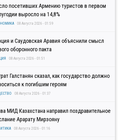
сло посетивших Армению туристов в первом
лугодии выросло на 14,8%
ОНОМИКА
08 Августа 2026 - 01:59
рция и Саудовская Аравия объяснили смысл
вого оборонного пакта
ЦИЯ
08 Августа 2026 - 01:51
грат Галстанян сказал, как государство должно
носиться к погибшим героям
ЩЕСТВО
08 Августа 2026 - 01:37
ава МИД Казахстана направил поздравительное
слание Арарату Мирзояну
ИТИКА
08 Августа 2026 - 01:16