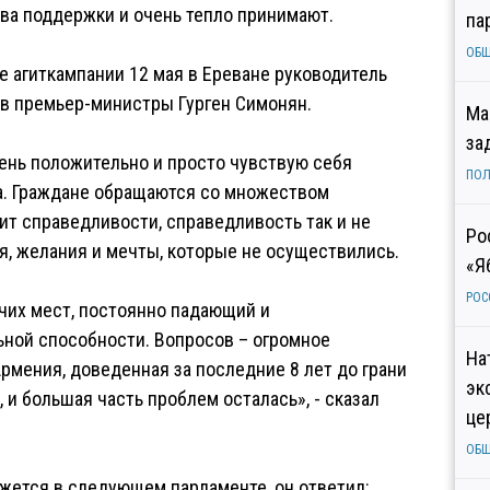
ва поддержки и очень тепло принимают.
па
ОБ
е агиткампании 12 мая в Ереване руководитель
 в премьер-министры Гурген Симонян.
Ма
за
чень положительно и просто чувствую себя
ПОЛ
а. Граждане обращаются со множеством
ит справедливости, справедливость так и не
Ро
, желания и мечты, которые не осуществились.
«Я
РОС
чих мест, постоянно падающий и
ной способности. Вопросов – огромное
На
рмения, доведенная за последние 8 лет до грани
эк
 и большая часть проблем осталась», - сказал
це
ОБ
кажется в следующем парламенте, он ответил: