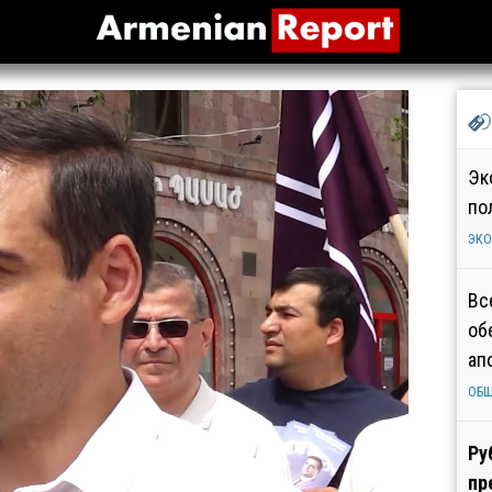
Эк
по
ЭК
Вс
об
ап
ОБ
Ру
пр