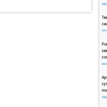
ОБ
Та
са
ГРУ
Ро
за
сэ
ЭК
Ар
су
по
ОБ