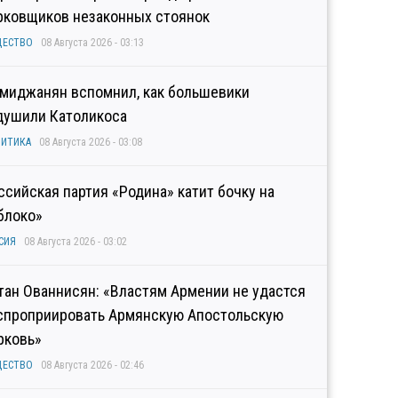
рковщиков незаконных стоянок
ЩЕСТВО
08 Августа 2026 - 03:13
миджанян вспомнил, как большевики
душили Католикоса
ИТИКА
08 Августа 2026 - 03:08
ссийская партия «Родина» катит бочку на
блоко»
СИЯ
08 Августа 2026 - 03:02
тан Ованнисян: «Властям Армении не удастся
спроприировать Армянскую Апостольскую
рковь»
ЩЕСТВО
08 Августа 2026 - 02:46