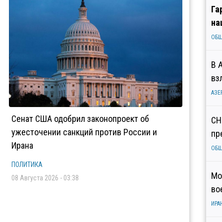
Га
на
ОБ
В 
вз
АЗЕ
Сенат США одобрил законопроект об
СН
ужесточении санкций против России и
пр
Ирана
ОБ
ПОЛИТИКА
Мо
08 Августа 2026 - 03:38
во
ИРА