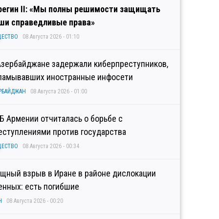
регин II: «Мы полны решимости защищать
ши справедливые права»
ЩЕСТВО
08 Августа 2026 - 01:10
Азербайджане задержали киберпреступников,
ламывавших иностранные инфосети
РБАЙДЖАН
08 Августа 2026 - 01:00
Б Армении отчиталась о борьбе с
еступлениями против государства
ЩЕСТВО
08 Августа 2026 - 00:34
щный взрыв в Иране в районе дислокации
енных: есть погибшие
Н
08 Августа 2026 - 00:20