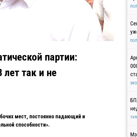
ПОЛ
Се
уж
ПОЛ
тической партии:
Ар
00
 лет так и не
ст
ЭК
БП
не
абочих мест, постоянно падающий и
ТУР
льной способности».
Мэ