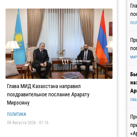
Гл
по
ПОЛ
Пр
по
МИР
Бы
на
Глава МИД Казахстана направил
Ар
поздравительное послание Арарату
ОБ
Мирзояну
ПОЛИТИКА
Пр
08 Августа 2026 - 01:16
пр
«А