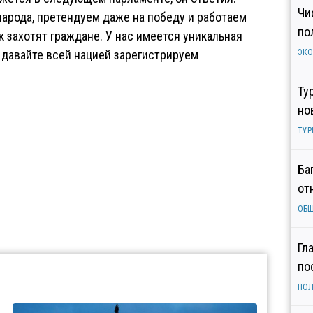
Чи
арода, претендуем даже на победу и работаем
по
к захотят граждане. У нас имеется уникальная
 давайте всей нацией зарегистрируем
ЭК
Ту
но
ТУР
Ба
от
ОБ
Гл
по
ПОЛ