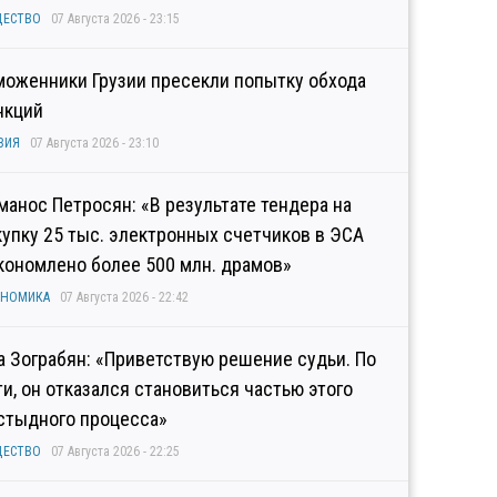
ЩЕСТВО
07 Августа 2026 - 23:15
моженники Грузии пресекли попытку обхода
нкций
ЗИЯ
07 Августа 2026 - 23:10
манос Петросян: «В результате тендера на
купку 25 тыс. электронных счетчиков в ЭСА
кономлено более 500 млн. драмов»
ОНОМИКА
07 Августа 2026 - 22:42
а Зограбян: «Приветствую решение судьи. По
ти, он отказался становиться частью этого
стыдного процесса»
ЩЕСТВО
07 Августа 2026 - 22:25