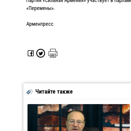
Партия «Сильная Армения» участвует в парлам
«Перемены».
Арменпресс
Читайте также