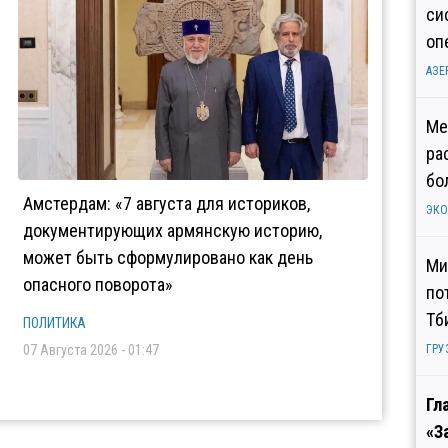
си
оп
АЗЕ
Ме
ра
бо
Амстердам: «7 августа для историков,
ЭК
документирующих армянскую историю,
может быть сформулировано как день
Ми
опасного поворота»
по
Тб
ПОЛИТИКА
07 Августа 2026 - 01:47
ГРУ
Гл
«З