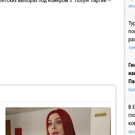
ентских выборах под номером 3. Лозунг партии —
ЭК
Ту
по
ра
ТУР
Ге
на
Па
ПОЛ
В 
го
ко
ЭК