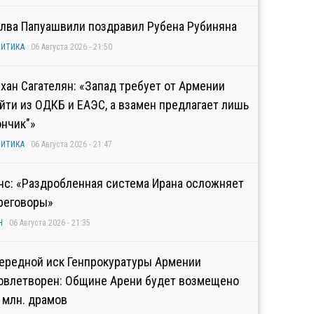
лва Папуашвили поздравил Рубена Рубиняна
ИТИКА
06 Августа 2026 - 21:50
хан Сагателян: «Запад требует от Армении
йти из ОДКБ и ЕАЭС, а взамен предлагает лишь
ончик"»
ИТИКА
06 Августа 2026 - 21:47
нс: «Раздробленная система Ирана осложняет
реговоры»
Н
06 Августа 2026 - 21:35
ередной иск Генпрокуратуры Армении
овлетворен: Общине Арени будет возмещено
2 млн. драмов