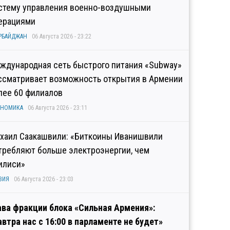
стему управления военно-воздушными
ерациями
РБАЙДЖАН
06 Августа 2026 - 23:22
ждународная сеть быстрого питания «Subway»
ссматривает возможность открытия в Армении
лее 60 филиалов
ОНОМИКА
06 Августа 2026 - 23:11
хаил Саакашвили: «Биткоины Иванишвили
требляют больше электроэнергии, чем
илиси»
ЗИЯ
06 Августа 2026 - 23:03
ава фракции блока «Сильная Армения»:
автра нас с 16:00 в парламенте не будет»