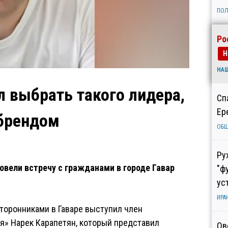
ПОЛ
Ро
Н
НА
л выбрать такого лидера,
Сп
Ер
 брендом
ОБ
Ру
овели встречу с гражданами в городе Гавар
"ф
ус
ИРА
сторонниками в Гаваре выступил член
я» Нарек Карапетян, который представил
Ов