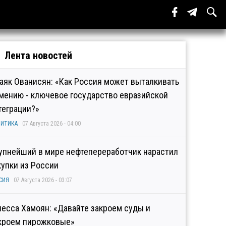
Лента новостей
аяк Ованисян: «Как Россия может выталкивать
мению - ключевое государство евразийской
теграции?»
ИТИКА
07 Августа 2026 - 04:00
упнейший в мире нефтепереработчик нарастил
купки из России
СИЯ
07 Августа 2026 - 03:07
несса Хамоян: «Давайте закроем суды и
кроем пирожковые»