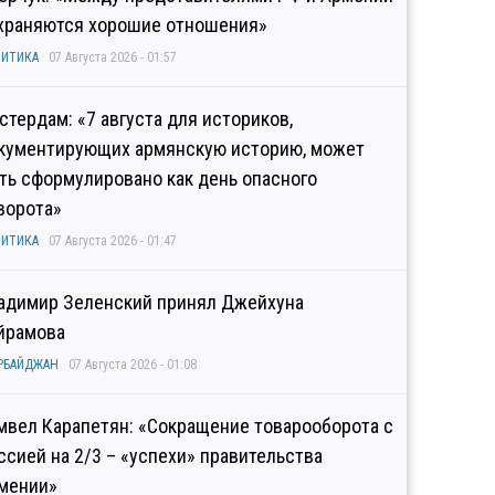
храняются хорошие отношения»
ИТИКА
07 Августа 2026 - 01:57
стердам: «7 августа для историков,
кументирующих армянскую историю, может
ть сформулировано как день опасного
ворота»
ИТИКА
07 Августа 2026 - 01:47
адимир Зеленский принял Джейхуна
йрамова
РБАЙДЖАН
07 Августа 2026 - 01:08
мвел Карапетян: «Сокращение товарооборота с
ссией на 2/3 – «успехи» правительства
мении»