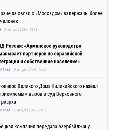
Иране за связи с «Моссадом» задержаны более
 человек
Н
06 Августа 2026 - 23:53
Д России: «Армянское руководство
манывает партнёров по евразийской
теграции и собственное население»
ИТИКА
06 Августа 2026 - 23:48
толикос Великого Дома Киликийского назвал
приемлемым вызов в суд Верховного
триарха
ИТИКА
06 Августа 2026 - 23:33
рецкая компания передала Азербайджану