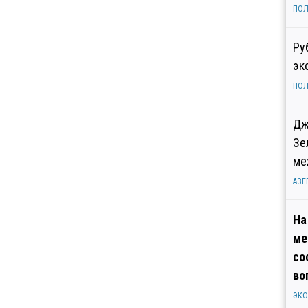
ПОЛ
Ру
эк
ПОЛ
Дж
Зе
ме
АЗЕ
На
ме
со
во
ЭК