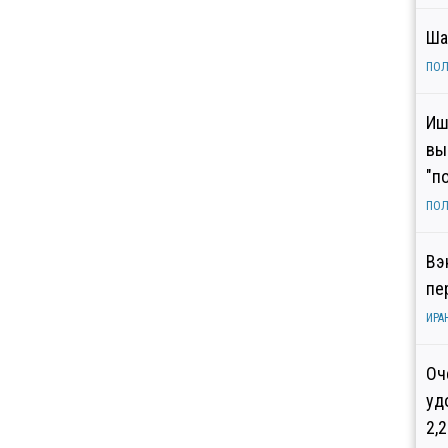
Ша
ПОЛ
Иш
вы
"п
ПОЛ
Вэ
пе
ИРА
Оч
уд
2,