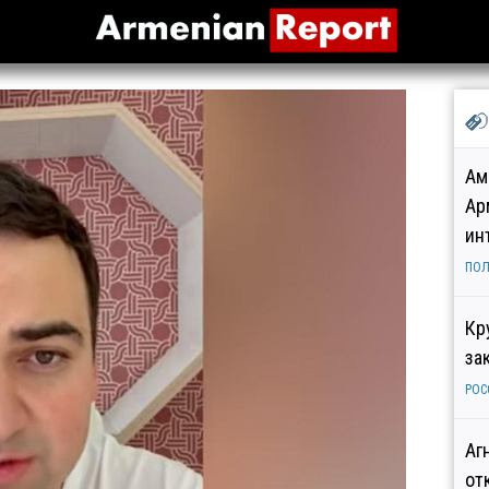
Ам
Ар
ин
ПОЛ
Кр
за
РОС
Аг
от