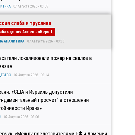
ИТИКА
07 Августа 2026 - 03:05
ссия слаба и труслива
аблюдения ArmenianReport
ША АНАЛИТИКА
07 Августа 2026 - 03:00
асатели локализовали пожар на свалке в
еване
ЩЕСТВО
07 Августа 2026 - 02:14
хани: «США и Израиль допустили
ундаментальный просчет" в отношении
тойчивости Ирана»
Н
07 Августа 2026 - 02:06
ерчук: «Между представителями РФ и Армении