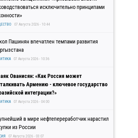
ководствоваться исключительно принципами
конности»
ЩЕСТВО
07 Августа 2026 - 10:44
кол Пашинян впечатлен темпами развития
ргызстана
ИТИКА
07 Августа 2026 - 10:36
аяк Ованисян: «Как Россия может
талкивать Армению - ключевое государство
разийской интеграции?»
ИТИКА
07 Августа 2026 - 04:00
упнейший в мире нефтепереработчик нарастил
купки из России
СИЯ
07 Августа 2026 - 03:07