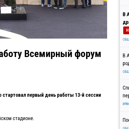
В 
др
Н
ОБ
работу Всемирный форум
В 
ро
ОБ
Сп
 стартовал первый день работы 13-й сессии
пе
ИРА
ском стадионе.
По
ОБ