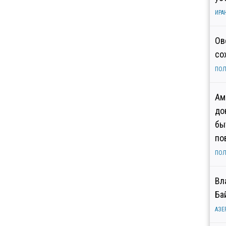
ИРА
Ов
со
ПОЛ
Ам
до
бы
по
ПОЛ
Вл
Ба
АЗЕ