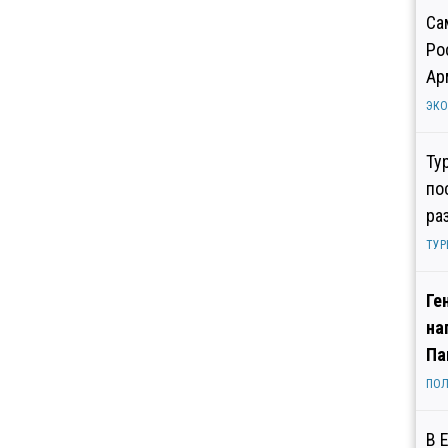
Са
Ро
Ар
ЭК
Ту
по
ра
ТУР
Ге
на
Па
ПОЛ
В 