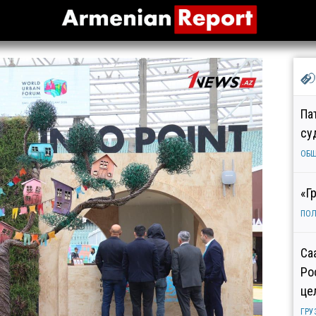
Па
су
ОБ
«Г
ПОЛ
Са
Ро
це
ГРУ