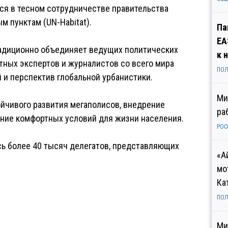
тся в тесном сотрудничестве правительства
 пунктам (UN-Habitat).
Па
ЕА
адиционно объединяет ведущих политических
к 
тных экспертов и журналистов со всего мира
ПОЛ
 и перспектив глобальной урбанистики.
Ми
йчивого развития мегаполисов, внедрение
ра
ание комфортных условий для жизни населения.
РОС
сь более 40 тысяч делегатов, представляющих
«А
мо
Ка
ПОЛ
Ми