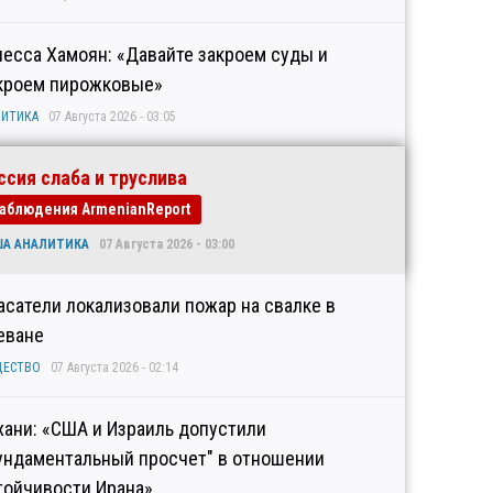
несса Хамоян: «Давайте закроем суды и
кроем пирожковые»
ИТИКА
07 Августа 2026 - 03:05
ссия слаба и труслива
аблюдения ArmenianReport
ША АНАЛИТИКА
07 Августа 2026 - 03:00
асатели локализовали пожар на свалке в
еване
ЩЕСТВО
07 Августа 2026 - 02:14
хани: «США и Израиль допустили
ундаментальный просчет" в отношении
тойчивости Ирана»