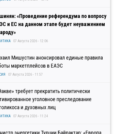
шинян: «Проведение референдума по вопросу
ЭС и ЕС на данном этапе будет неуважением
народу»
ИТИКА
07 Августа 2026 - 12:06
хаил Мишустин анонсировал единые правила
боты маркетплейсов в ЕАЭС
СИЯ
07 Августа 2026 - 11:57
йакве» требует прекратить политически
тивированное уголовное преследование
толикоса и духовных лиц
ИТИКА
07 Августа 2026 - 11:24
нистр энергетики Турции Байрактар: «Европа