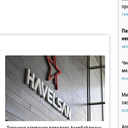
пр
ТУР
Па
не
ЭК
Чи
ми
РОС
Ми
за
ПОЛ
Ар
Турецкая компания передала Азербайджану