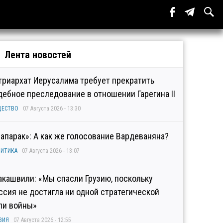
Лента новостей
триархат Иерусалима требует прекратить
дебное преследование в отношении Гарегина II
ЩЕСТВО
07 Августа 2026 - 13:30
рапарак»: А как же голосование Вардеваняна?
ИТИКА
07 Августа 2026 - 13:07
акашвили: «Мы спасли Грузию, поскольку
ссия не достигла ни одной стратегической
ли войны»
ЗИЯ
07 Августа 2026 - 12:55