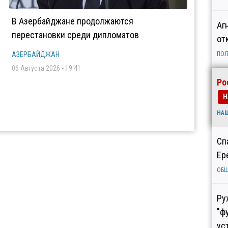
В Азербайджане продолжаются
Аг
перестановки среди дипломатов
от
АЗЕРБАЙДЖАН
ПОЛ
06 Августа 2026 - 19:41
Ро
Н
НА
Сп
Ер
ОБ
Ру
"ф
ус