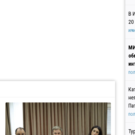
В 
20
ИРА
МИ
об
ин
ПОЛ
Ка
не
Па
ПОЛ
Ту