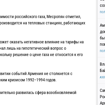
со
ПОЛ
имости российского газа, Месропян отметил,
роизводится на тепловых станциях, работающих
Ам
до
бы
 может оказать негативное влияние на тарифы на
по
чал лишь на гипотетический вопрос о
ПОЛ
ольку решение о цене газа не относится к его
Вл
Ба
звитии событий Армения не столкнется с
АЗЕ
ким кризисом 1992–1994 годов.
Са
начительно развилась сфера возобновляемой
Ро
Ар