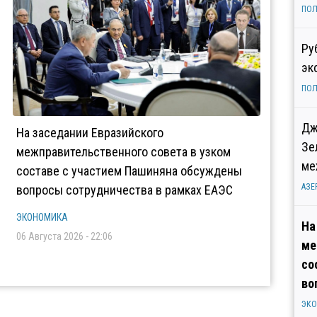
ПОЛ
Ру
эк
ПОЛ
Дж
На заседании Евразийского
Зе
межправительственного совета в узком
ме
составе с участием Пашиняна обсуждены
АЗЕ
вопросы сотрудничества в рамках ЕАЭС
ЭКОНОМИКА
На
06 Августа 2026 - 22:06
ме
со
во
ЭК