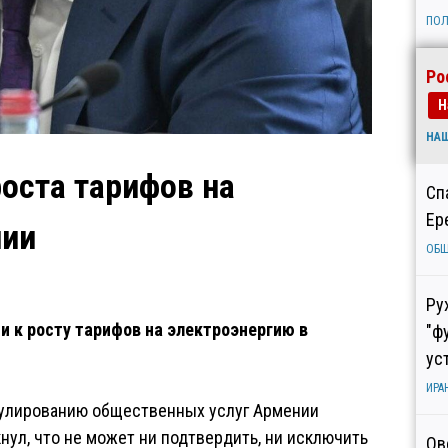
ПОЛ
Ро
Н
НА
роста тарифов на
Сп
Ер
нии
ОБ
Ру
 к росту тарифов на электроэнергию в
"ф
ус
ИРА
гулированию общественных услуг Армении
нул, что не может ни подтвердить, ни исключить
Ов