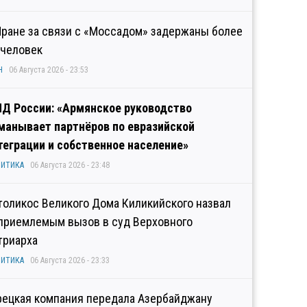
Иране за связи с «Моссадом» задержаны более
 человек
Н
06 Августа 2026 - 23:53
Д России: «Армянское руководство
манывает партнёров по евразийской
теграции и собственное население»
ИТИКА
06 Августа 2026 - 23:48
толикос Великого Дома Киликийского назвал
приемлемым вызов в суд Верховного
триарха
ИТИКА
06 Августа 2026 - 23:33
рецкая компания передала Азербайджану