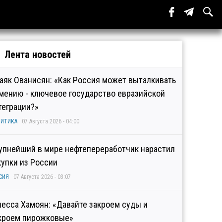
Лента новостей
аяк Ованисян: «Как Россия может выталкивать
мению - ключевое государство евразийской
теграции?»
ИТИКА
07 Августа 2026 - 04:00
упнейший в мире нефтепереработчик нарастил
купки из России
СИЯ
07 Августа 2026 - 03:07
несса Хамоян: «Давайте закроем суды и
кроем пирожковые»