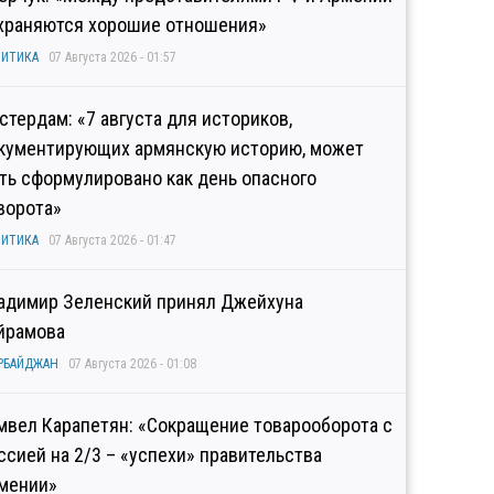
храняются хорошие отношения»
ИТИКА
07 Августа 2026 - 01:57
стердам: «7 августа для историков,
кументирующих армянскую историю, может
ть сформулировано как день опасного
ворота»
ИТИКА
07 Августа 2026 - 01:47
адимир Зеленский принял Джейхуна
йрамова
РБАЙДЖАН
07 Августа 2026 - 01:08
мвел Карапетян: «Сокращение товарооборота с
ссией на 2/3 – «успехи» правительства
мении»