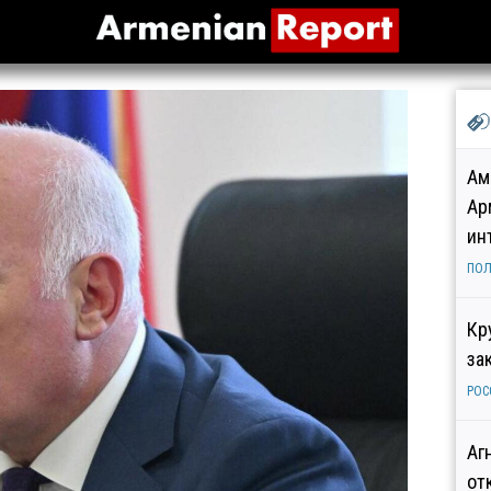
Ам
Ар
ин
ПОЛ
Кр
за
РОС
Аг
от