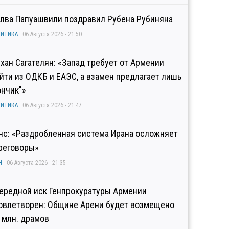
лва Папуашвили поздравил Рубена Рубиняна
ИТИКА
06 Августа 2026 - 21:50
хан Сагателян: «Запад требует от Армении
йти из ОДКБ и ЕАЭС, а взамен предлагает лишь
ончик"»
ИТИКА
06 Августа 2026 - 21:47
нс: «Раздробленная система Ирана осложняет
реговоры»
Н
06 Августа 2026 - 21:35
ередной иск Генпрокуратуры Армении
овлетворен: Общине Арени будет возмещено
2 млн. драмов