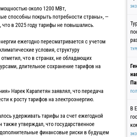
ЭК
 мощностью около 1200 МВт,
рые способны покрыть потребности страны», —
Ту
 что в 2025 году тарифы не повышались.
по
ра
оэнергии ежегодно пересматривается с учетом
климатические условия, структуру
ТУР
отметил, что в странах, не обладающих
Ге
рсами, длительное сохранение тарифов на
на
Па
ния» Нарек Карапетян заявлял, что передача
ПОЛ
сти к росту тарифов на электроэнергию.
В 
далось удерживать тарифы за счет ежегодной
го
н также утверждал, что государственное
ко
а дополнительные финансовые риски в будущем
ЭК