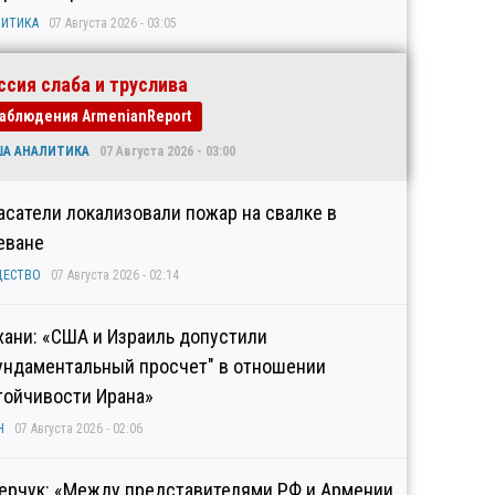
ИТИКА
07 Августа 2026 - 03:05
ссия слаба и труслива
аблюдения ArmenianReport
ША АНАЛИТИКА
07 Августа 2026 - 03:00
асатели локализовали пожар на свалке в
еване
ЩЕСТВО
07 Августа 2026 - 02:14
хани: «США и Израиль допустили
ундаментальный просчет" в отношении
тойчивости Ирана»
Н
07 Августа 2026 - 02:06
ерчук: «Между представителями РФ и Армении