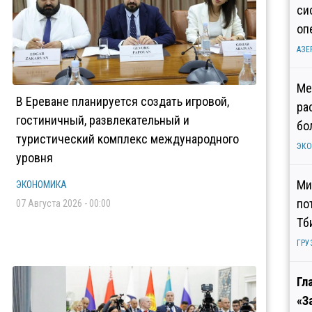
си
оп
АЗЕ
Ме
В Ереване планируется создать игровой,
ра
гостиничный, развлекательный и
бо
туристический комплекс международного
ЭК
уровня
Ми
ЭКОНОМИКА
по
07 Августа 2026 - 00:00
Тб
ГРУ
Гл
«З