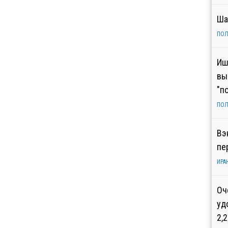
Ша
ПОЛ
Иш
вы
"п
ПОЛ
Вэ
пе
ИРА
Оч
уд
2,