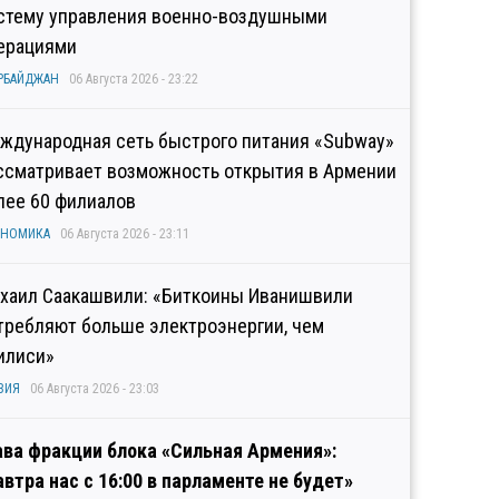
стему управления военно-воздушными
ерациями
РБАЙДЖАН
06 Августа 2026 - 23:22
ждународная сеть быстрого питания «Subway»
ссматривает возможность открытия в Армении
лее 60 филиалов
ОНОМИКА
06 Августа 2026 - 23:11
хаил Саакашвили: «Биткоины Иванишвили
требляют больше электроэнергии, чем
илиси»
ЗИЯ
06 Августа 2026 - 23:03
ава фракции блока «Сильная Армения»:
автра нас с 16:00 в парламенте не будет»