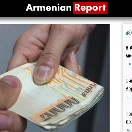
В 
ми
ПОЛ
Си
Ва
РОС
Па
до
ОБ