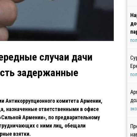
На
до
па
ПОЛ
ередные случаи дачи
Су
Ер
есть задержанные
ПОЛ
Ар
до
ми Антикоррупционного комитета Армении,
ца, назначенные ответственными в офисе
ЭК
«Сильной Армении», по предварительному
отрудничающих с ними лиц, обещали
Пр
рные взятки.
на