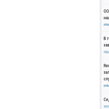
ОО
на
ИРА
В 
за
ОБ
Re
за
сл
ИРА
Се
ЭК