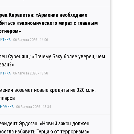
рек Карапетян: «Армении необходимо
биться «экономического мира» с главным
ртнером»
ИТИКА
06 Августа 2026 - 14:06
рен Суренянц: «Почему Баку более уверен, чем
еван?»
ИТИКА
06 Августа 2026 - 13:58
мения возьмет новые кредиты на 320 млн.
лларов
ОНОМИКА
06 Августа 2026 - 13:34
езидент Эрдоган: «Новый закон должен
всегда избавить Турцию от терроризма»