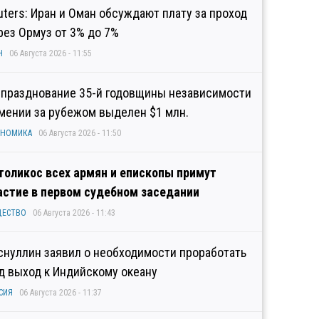
uters: Иран и Оман обсуждают плату за проход
рез Ормуз от 3% до 7%
Н
06 Августа 2026 - 11:55
 празднование 35-й годовщины независимости
мении за рубежом выделен $1 млн.
ОНОМИКА
06 Августа 2026 - 11:50
толикос всех армян и епископы примут
астие в первом судебном заседании
ЩЕСТВО
06 Августа 2026 - 11:43
снуллин заявил о необходимости проработать
д выход к Индийскому океану
СИЯ
06 Августа 2026 - 11:37