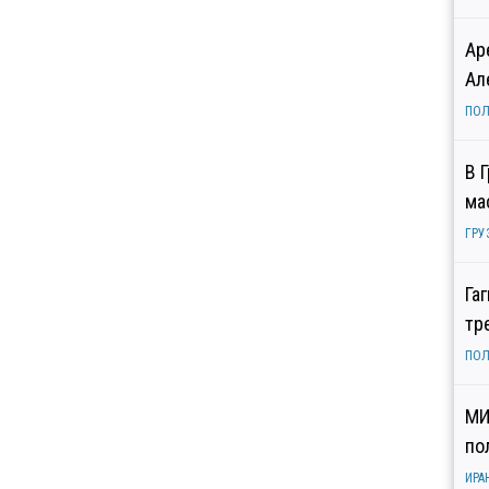
Ар
Ал
ПОЛ
В 
ма
ГРУ
Га
тр
ПОЛ
МИ
по
ИРА