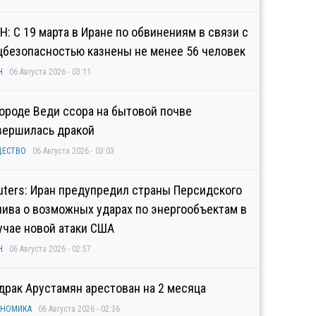
Н: С 19 марта в Иране по обвинениям в связи с
цбезопасностью казнены не менее 56 человек
Н
06 Августа 2026 - 03:11
городе Веди ссора на бытовой почве
вершилась дракой
ЩЕСТВО
06 Августа 2026 - 03:03
uters: Иран предупредил страны Персидского
лива о возможных ударах по энергообъектам в
учае новой атаки США
Н
06 Августа 2026 - 02:57
драк Арустамян арестован на 2 месяца
ОНОМИКА
06 Августа 2026 - 02:36