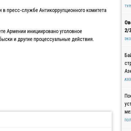
ТУР
 в пресс-службе Антикоррупционного комитета
Ов
2/
ете Армении инициировано уголовное
быски и другие процессуальные действия.
ЭК
Ба
ст
Аз
АЗЕ
По
ус
ме
ПОЛ