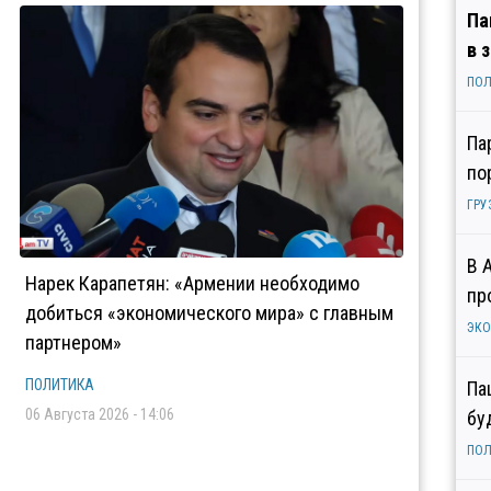
Па
в 
ПОЛ
Па
по
ГРУ
В 
Нарек Карапетян: «Армении необходимо
пр
добиться «экономического мира» с главным
ЭК
партнером»
ПОЛИТИКА
Па
06 Августа 2026 - 14:06
бу
ПОЛ