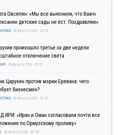
ега Овсепян: «Мы все выяснили, что Ваагн
ексанян детские сады не ест. Поздравляю»
ИТИКА
06 Августа 2026 - 02:20
Грузии произошло третье за две недели
сштабное отключение света
ЗИЯ
06 Августа 2026 - 02:01
гик Царукян против мэрии Еревана: чего
ебует бизнесмен?
ИТИКА
06 Августа 2026 - 01:47
Д ИРИ: «Иран и Оман согласовали почти все
ложения по Ормузскому проливу»
Н
06 Августа 2026 - 01:40