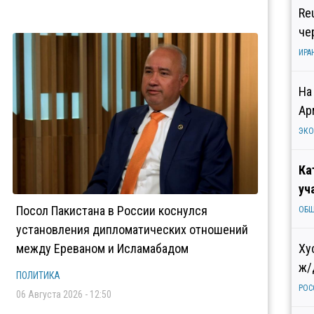
Re
че
ИРА
На
Ар
ЭК
Ка
уч
Посол Пакистана в России коснулся
ОБ
установления дипломатических отношений
между Ереваном и Исламабадом
Ху
ж/
ПОЛИТИКА
РОС
06 Августа 2026 - 12:50