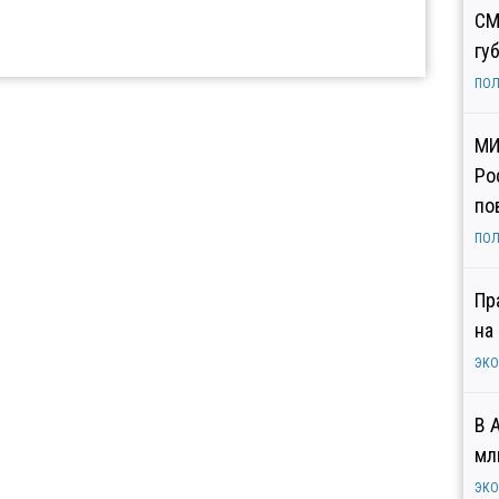
СМ
гу
ПОЛ
МИ
Ро
по
ПОЛ
Пр
на
ЭК
В 
мл
ЭК