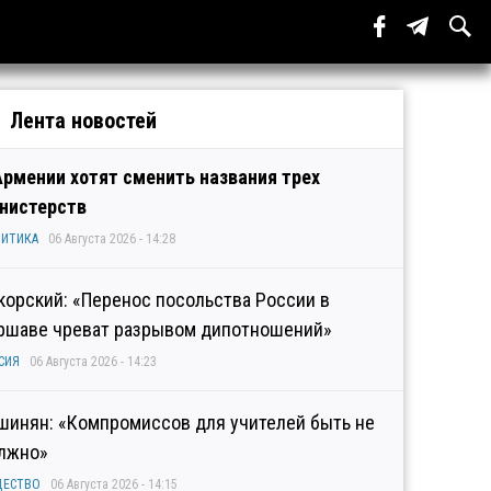
Лента новостей
Армении хотят сменить названия трех
нистерств
ИТИКА
06 Августа 2026 - 14:28
корский: «Перенос посольства России в
ршаве чреват разрывом дипотношений»
СИЯ
06 Августа 2026 - 14:23
шинян: «Компромиссов для учителей быть не
лжно»
ЩЕСТВО
06 Августа 2026 - 14:15