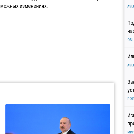
зможных изменениях.
АЗЕ
По
ча
ОБ
Ил
АЗЕ
За
ус
ПОЛ
Ис
пр
МИР