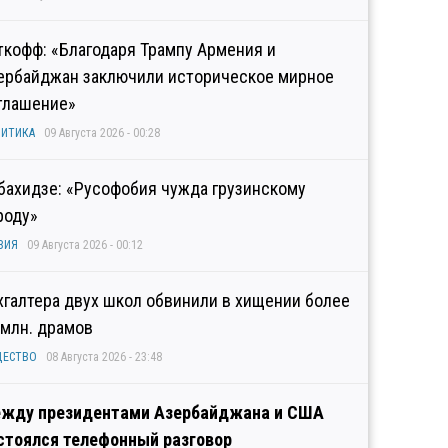
ткофф: «Благодаря Трампу Армения и
ербайджан заключили историческое мирное
глашение»
ИТИКА
09 Августа 2026 - 00:28
бахидзе: «Русофобия чужда грузинскому
роду»
ЗИЯ
09 Августа 2026 - 00:12
хгалтера двух школ обвинили в хищении более
 млн. драмов
ЩЕСТВО
08 Августа 2026 - 23:48
жду президентами Азербайджана и США
стоялся телефонный разговор