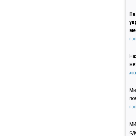
Па
ук
ме
ПОЛ
На
ме
АЗЕ
Ми
по
ПОЛ
МИ
сд