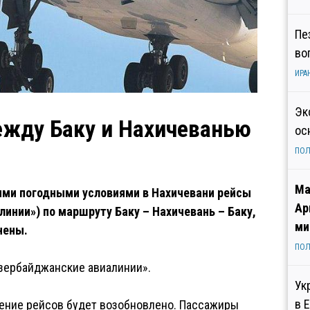
Пе
во
ИРА
Эк
жду Баку и Нахичеванью
ос
ПОЛ
Ма
ми погодными условиями в Нахичевани рейсы
Ар
инии») по маршруту Баку – Нахичевань – Баку,
ми
нены.
ПОЛ
зербайджанские авиалинии».
Ук
в 
ение рейсов будет возобновлено. Пассажиры