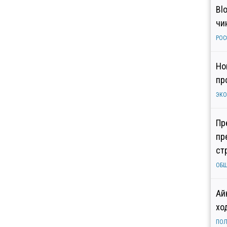
Bl
чи
РОС
Но
пр
ЭК
Пр
пр
ст
ОБ
Ай
хо
ПОЛ