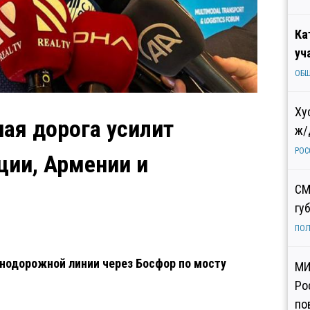
Ка
уч
ОБ
Ху
ная дорога усилит
ж/
РОС
ции, Армении и
СМ
гу
ПОЛ
нодорожной линии через Босфор по мосту
МИ
Ро
по