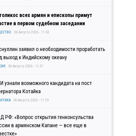
толикос всех армян и епископы примут
астие в первом судебном заседании
ЩЕСТВО
06 Августа 2026 - 11:43
снуллин заявил о необходимости проработать
д выход к Индийскому океану
СИЯ
06 Августа 2026 - 11:37
И узнали возможного кандидата на пост
бернатора Котайка
ИТИКА
06 Августа 2026 - 11:29
Д РФ: «Вопрос открытия генконсульства
ссии в армянском Капане — все еще в
вестке»