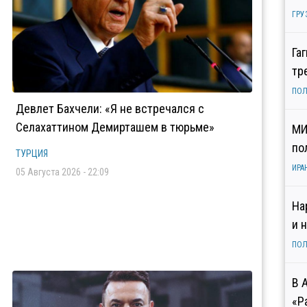
ГРУ
Га
тр
ПОЛ
Девлет Бахчели: «Я не встречался с
Селахаттином Демирташем в тюрьме»
МИ
по
ТУРЦИЯ
ИРА
05 Августа 2026 - 22:09
На
и 
ПОЛ
В 
«Р