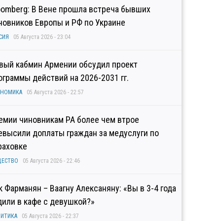
oomberg: В Вене прошла встреча бывших
новников Европы и РФ по Украине
СИЯ
05 Августа 2026 - 23:04
вый кабмин Армении обсудил проект
ограммы действий на 2026-2031 гг.
ОНОМИКА
05 Августа 2026 - 22:57
емии чиновникам РА более чем втрое
евысили доплаты граждан за медуслуги по
раховке
ЩЕСТВО
05 Августа 2026 - 22:46
к Фарманян – Ваагну Алексаняну: «Вы в 3-4 года
дили в кафе с девушкой?»
ИТИКА
05 Августа 2026 - 22:37