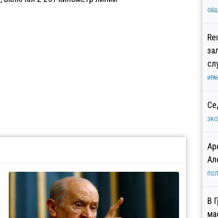
ОБ
Re
за
сл
ИРА
Се
ЭК
Ар
Ал
ПОЛ
В 
ма