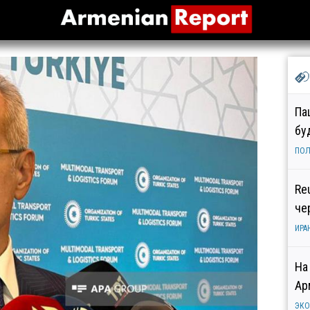
Па
бу
ПОЛ
Re
че
ИРА
На
Ар
ЭК