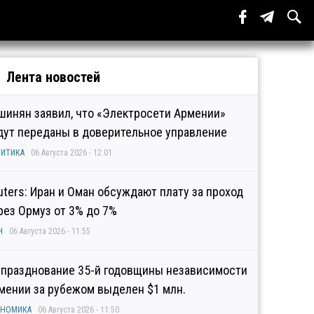
Лента новостей
шинян заявил, что «Электросети Армении»
дут переданы в доверительное управление
ИТИКА
06 Августа 2026 - 12:01
uters: Иран и Оман обсуждают плату за проход
рез Ормуз от 3% до 7%
Н
06 Августа 2026 - 11:55
 празднование 35-й годовщины независимости
мении за рубежом выделен $1 млн.
ОНОМИКА
06 Августа 2026 - 11:50