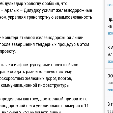
 Абдулкадыр Уралоглу сообщил, что
ПОЛ
р — Аралык — Дилуджу усилит железнодорожные
ном, укрепляя транспортную взаимосвязанность
Пр
на
ЭК
ание альтернативной железнодорожной линии
 после завершения тендерных процедур в этом
В 
проекту.
мл
ЭК
портные и инфраструктурные проекты было
тране создать разветвлённую систему
ОО
оскоростных железных дорог, портов,
на
й коммуникационной инфраструктуры.
ИРА
определены как государственный приоритет с
В 
езнодорожной сети увеличилась примерно с 11
за
, включая 2 251 километр линий