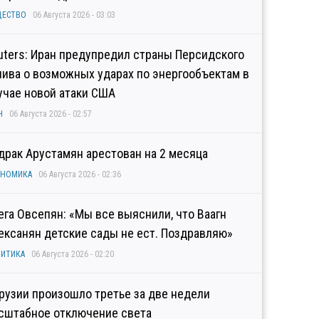
ЩЕСТВО
06 Августа 2026 - 03:03
uters: Иран предупредил страны Персидского
лива о возможных ударах по энергообъектам в
учае новой атаки США
Н
06 Августа 2026 - 02:57
драк Арустамян арестован на 2 месяца
ОНОМИКА
06 Августа 2026 - 02:36
ега Овсепян: «Мы все выяснили, что Ваагн
ексанян детские сады не ест. Поздравляю»
ИТИКА
06 Августа 2026 - 02:20
Грузии произошло третье за две недели
сштабное отключение света