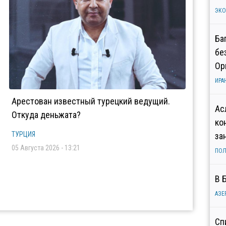
ЭК
Ба
бе
Ор
ИРА
Арестован известный турецкий ведущий.
Ас
Откуда деньжата?
ко
ТУРЦИЯ
за
05 Августа 2026 - 13:21
ПОЛ
В 
АЗЕ
Сп