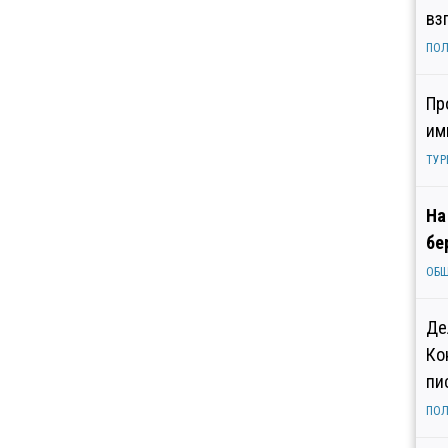
вз
ПОЛ
Пр
им
ТУР
На
бе
ОБ
Де
Ко
пи
ПОЛ