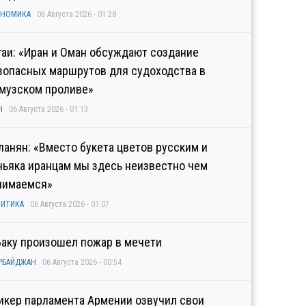
ОНОМИКА
06 Августа 2026 - 01:28
гаи: «Иран и Оман обсуждают создание
зопасных маршрутов для судоходства в
музском проливе»
Н
06 Августа 2026 - 01:13
ланян: «Вместо букета цветов русским и
ньяка иранцам мы здесь неизвестно чем
нимаемся»
ИТИКА
06 Августа 2026 - 01:07
Баку произошел пожар в мечети
РБАЙДЖАН
06 Августа 2026 - 00:54
икер парламента Армении озвучил свои