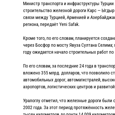
Министр транспорта и инфраструктуры Турции
строительство железной дороги Карс — Ыгды
связи между Турцией, Арменией и Азербайджа
региона, передаёт Yeni Safak.
Кроме того, по его словам, планируется созд
через Босфор по мосту Явуза Султана Селима;
году ожидается начало строительных работ по 
По его словам, за последние 24 года в транс
вложено 355 млрд. долларов, что позволило с
автомобильных дорог, автомагистралей, высок
аэропортов, логистических центров и развито
Уралоглу отметил, что железные дороги были 
2002 года. За этот период протяжённость жел
тысяч километров до почти 14 009 километров