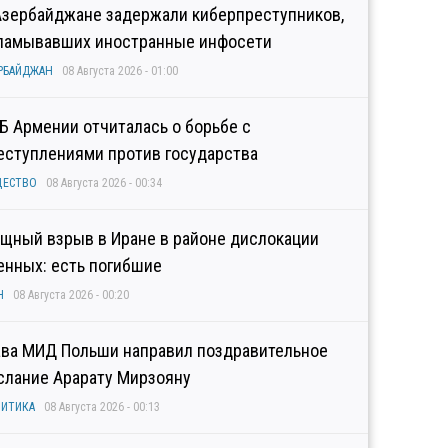
Азербайджане задержали киберпреступников,
ламывавших иностранные инфосети
РБАЙДЖАН
08 Августа 2026 - 01:00
Б Армении отчиталась о борьбе с
еступлениями против государства
ЩЕСТВО
08 Августа 2026 - 00:34
щный взрыв в Иране в районе дислокации
енных: есть погибшие
Н
08 Августа 2026 - 00:20
ава МИД Польши направил поздравительное
слание Арарату Мирзояну
ИТИКА
08 Августа 2026 - 00:13