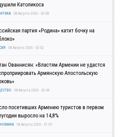
душили Католикоса
ИТИКА
08 Августа 2026 - 03:08
ссийская партия «Родина» катит бочку на
блоко»
СИЯ
08 Августа 2026 - 03:02
тан Ованнисян: «Властям Армении не удастся
спроприировать Армянскую Апостольскую
рковь»
ЩЕСТВО
08 Августа 2026 - 02:46
сло посетивших Армению туристов в первом
лугодии выросло на 14,8%
ОНОМИКА
08 Августа 2026 - 01:59