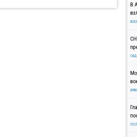
В 
вз
АЗЕ
СН
пр
ОБ
Мо
во
ИРА
Гл
по
ПОЛ