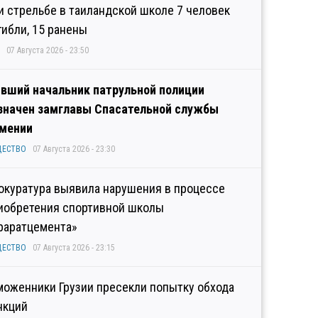
и стрельбе в таиландской школе 7 человек
гибли, 15 ранены
07 Августа 2026 - 23:50
вший начальник патрульной полиции
значен замглавы Спасательной службы
мении
ЩЕСТВО
07 Августа 2026 - 23:30
окуратура выявила нарушения в процессе
иобретения спортивной школы
раратцемента»
ЩЕСТВО
07 Августа 2026 - 23:15
моженники Грузии пресекли попытку обхода
нкций