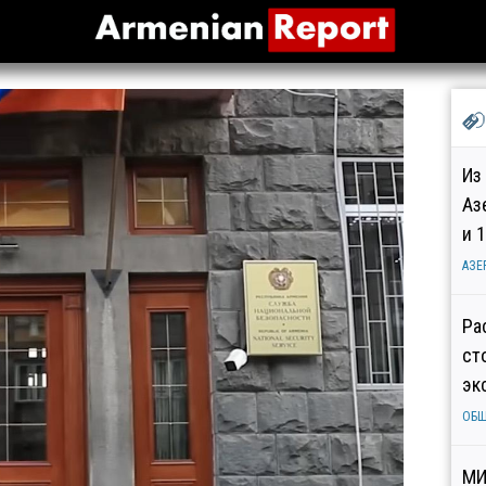
Из
Аз
и 
АЗЕ
Ра
ст
эк
ОБ
МИ