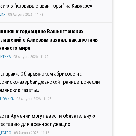
узию в "кровавые авантюры" на Кавказе»
СИЯ
08 Августа 2026 - 11:43
шинян к годовщине Вашингтонских
глашений с Алиевым заявил, как достичь
нечного мира
ИТИКА
08 Августа 2026 - 11:32
рапарак»: Об армянском абрикосе на
ссийско-азербайджанской границе донесли
рмянские газеты»
ОНОМИКА
08 Августа 2026 - 11:25
асти Армении могут ввести обязательную
тестацию для военнослужащих
ЩЕСТВО
08 Августа 2026 - 11:16