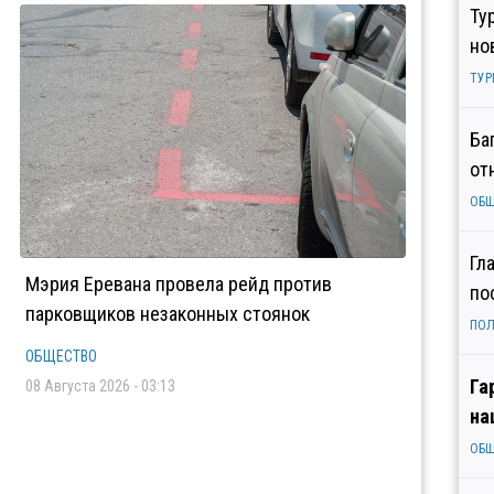
Ту
но
ТУР
Ба
от
ОБ
Гл
Мэрия Еревана провела рейд против
по
парковщиков незаконных стоянок
ПОЛ
ОБЩЕСТВО
Га
08 Августа 2026 - 03:13
на
ОБ