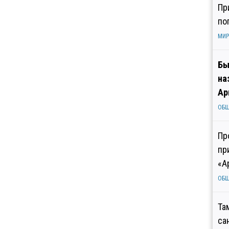
Пр
по
МИР
Бы
на
Ар
ОБ
Пр
пр
«А
ОБ
Та
са