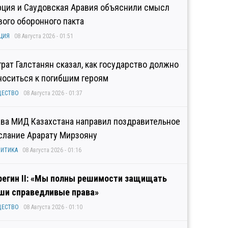
рция и Саудовская Аравия объяснили смысл
вого оборонного пакта
ЦИЯ
08 Августа 2026 - 01:51
грат Галстанян сказал, как государство должно
носиться к погибшим героям
ЩЕСТВО
08 Августа 2026 - 01:37
ава МИД Казахстана направил поздравительное
слание Арарату Мирзояну
ИТИКА
08 Августа 2026 - 01:16
регин II: «Мы полны решимости защищать
ши справедливые права»
ЩЕСТВО
08 Августа 2026 - 01:10