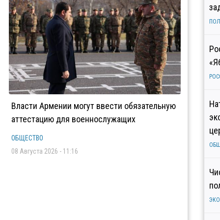
за
ПОЛ
Ро
«Я
РОС
На
Власти Армении могут ввести обязательную
эк
аттестацию для военнослужащих
це
ОБЩЕСТВО
ОБ
08 Августа 2026 - 11:16
Чи
по
ЭК