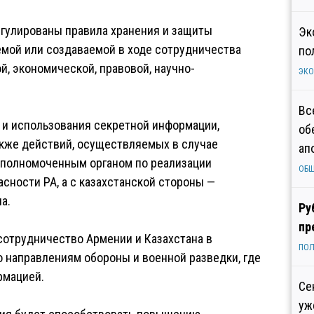
егулированы правила хранения и защиты
Эк
емой или создаваемой в ходе сотрудничества
по
й, экономической, правовой, научно-
ЭК
Вс
 и использования секретной информации,
об
акже действий, осуществляемых в случае
ап
уполномоченным органом по реализации
ОБ
сности РА, а с казахстанской стороны —
а.
Ру
пр
 сотрудничество Армении и Казахстана в
ПОЛ
о направлениям обороны и военной разведки, где
рмацией.
Се
уж