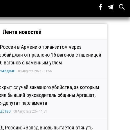
Лента новостей
 России в Армению трианзитом через
ербайджан отправлено 15 вагонов с пшеницей
10 вагонов с каменным углем
РБАЙДЖАН
08 Августа 2026 - 11:56
скрыт случай заказного убийства, за которым
оял бывший руководитель общины Арташат,
с-депутат парламента
ЩЕСТВО
08 Августа 2026 - 11:51
Д России: «Запад вновь пытается втянуть