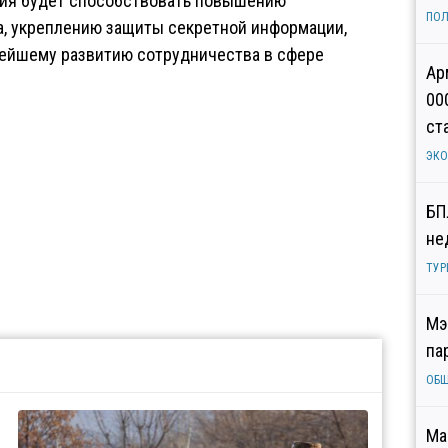
ния будет способствовать повышению
ПОЛ
, укреплению защиты секретной информации,
нейшему развитию сотрудничества в сфере
Ар
00
ст
ЭК
БП
не
ТУР
Мэ
па
ОБ
Ма