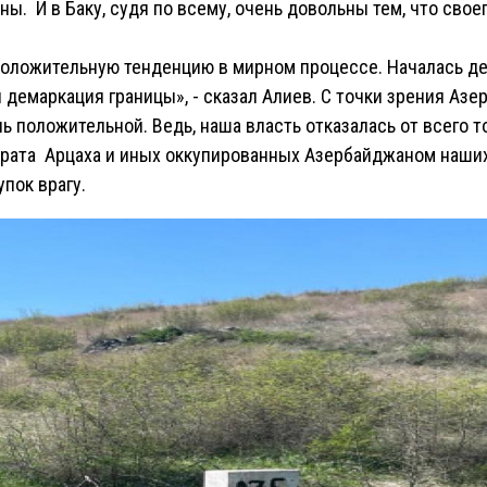
ны. И в Баку, судя по всему, очень довольны тем, что свое
оложительную тенденцию в мирном процессе. Началась де
 демаркация границы», - сказал Алиев. С точки зрения Азе
ь положительной. Ведь, наша власть отказалась от всего то
врата Арцаха и иных оккупированных Азербайджаном наших
пок врагу.