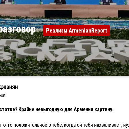
 разговор
Реализм ArmenianReport
джанян
ort
статке? Крайне невыгодную для Армении картину.
что-то положительное о тебе, когда он тебя нахваливает, н