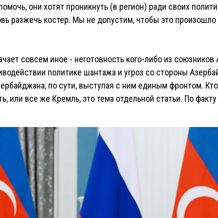
 помочь, они хотят проникнуть (в регион) ради своих поли
овь разжечь костер. Мы не допустим, чтобы это произошло 
начает совсем иное - неготовность кого-либо из союзников
иводействии политике шантажа и угроз со стороны Азерба
зербайджана, по сути, выступая с ним единым фронтом. Кт
, или все же Кремль, это тема отдельной статьи. По факту 