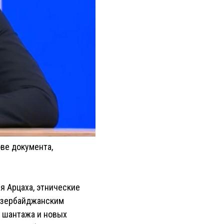
ве документа,
я Арцаха, этнические
о азербайджанским
р шантажа и новых