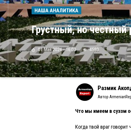
НАША АНАЛИТИКА
Грустный, но честный
01 Мая 2024 - 16:00
4580
Размик Акоп
Автор ArmenianRep
Что мы имеем в сухом о
Когда твой враг говорит 