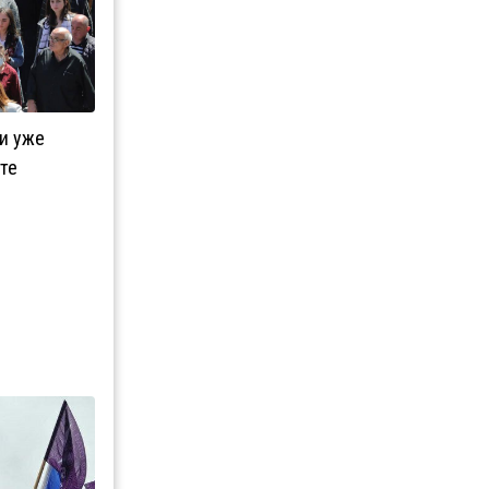
ли уже
те