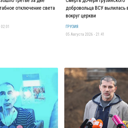
изошло третье за две
Смерть дочери грузинского
табное отключение света
добровольца ВСУ вылилась 
вокруг церкви
 02:01
ГРУЗИЯ
05 Августа 2026 - 21:41