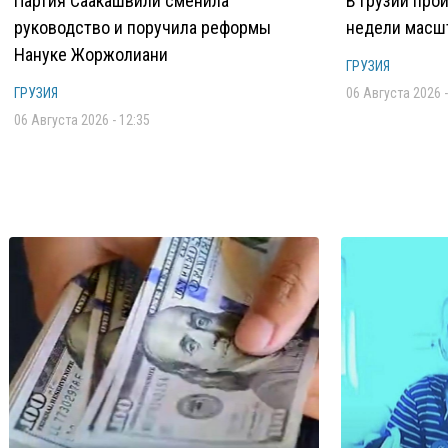
Партия Саакашвили сменила
В Грузии про
руководство и поручила реформы
недели масш
Нануке Жоржолиани
ГРУЗИЯ
ГРУЗИЯ
06 Августа 2026 -
06 Августа 2026 - 12:35