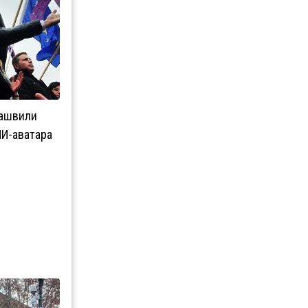
кашвили
ИИ-аватара