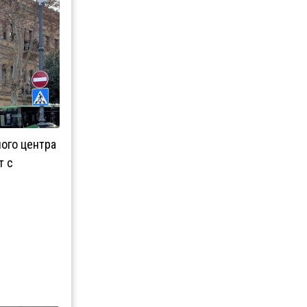
ого центра
т с