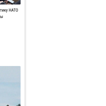
итику НАТО
ны