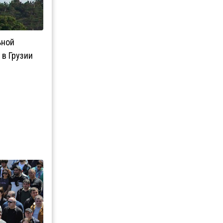
ьной
 в Грузии