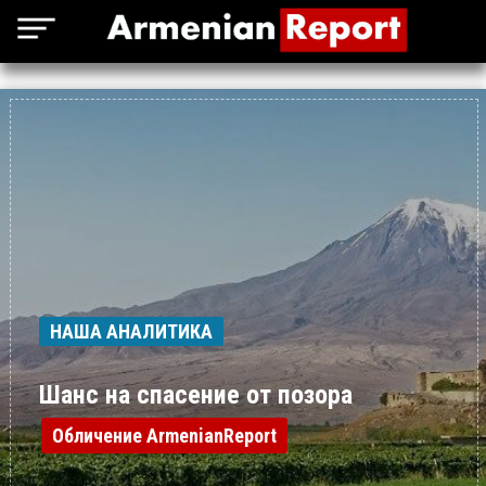
НАША АНАЛИТИКА
Шанс на спасение от позора
Обличение ArmenianReport