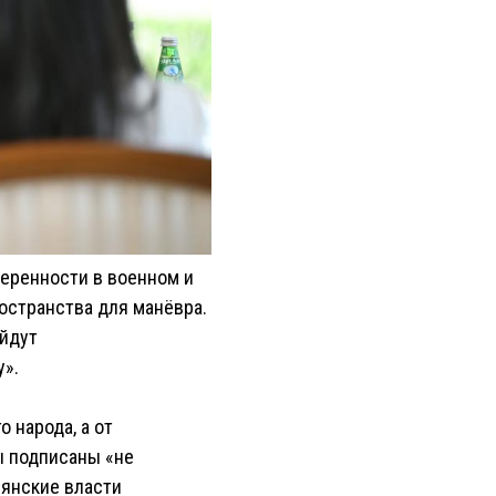
еренности в военном и
остранства для манёвра.
ойдут
у».
о народа, а от
ы подписаны «не
мянские власти