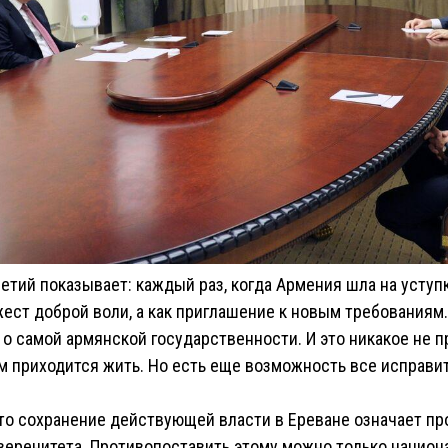
тий показывает: каждый раз, когда Армения шла на уступ
жест доброй воли, а как приглашение к новым требованиям.
и о самой армянской государственности. И это никакое не 
ам приходится жить. Но есть еще возможность все исправит
то сохранение действующей власти в Ереване означает пр
веренитета. Противопоставить этому можно только национ