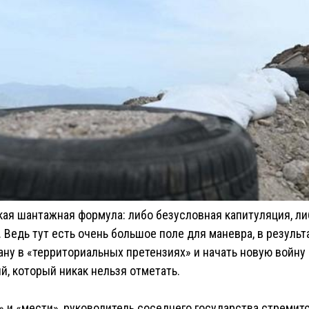
кая шантажная формула: либо безусловная капитуляция, л
Ведь тут есть очень большое поле для маневра, в результа
ану в «территориальных претензиях» и начать новую войну 
й, который никак нельзя отметать.
» и «мести», руководитель соседнего государства стремитс