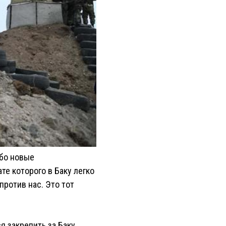
ибо новые
те которого в Баку легко
против нас. Это тот
я закрепить за Баку