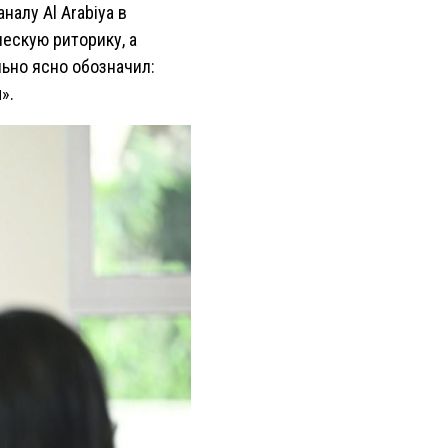
алу Al Arabiya в
ескую риторику, а
ьно ясно обозначил:
».