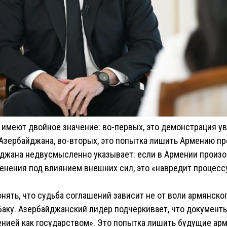
имеют двойное значение: во-первых, это демонстрация ув
Азербайджана, во-вторых, это попытка лишить Армению пр
йджана недвусмысленно указывает: если в Армении произ
нения под влиянием внешних сил, это «навредит процесс
онять, что судьба соглашений зависит не от воли армянског
Баку. Азербайджанский лидер подчёркивает, что документ
енией как государством». Это попытка лишить будущие ар