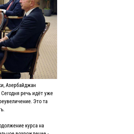
ки, Азербайджан
 Сегодня речь идёт уже
преувеличение. Это та
ь.
одолжение курса на
альное возрождение -