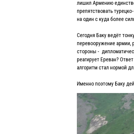
лишил Армению единствен
препятствовать турецко-
на один с куда более си
Сегодня Баку ведёт тонк
перевооружение армии, р
стороны - дипломатическ
реагирует Ереван? Ответ
алгоритм стал нормой д
Именно поэтому Баку дей