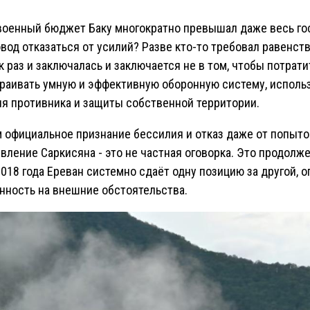
т военный бюджет Баку многократно превышал даже весь 
овод отказаться от усилий? Разве кто-то требовал равенс
 раз и заключалась и заключается не в том, чтобы потрати
страивать умную и эффективную оборонную систему, испол
я противника и защиты собственной территории.
официальное признание бессилия и отказ даже от попыток
явление Саркисяна - это не частная оговорка. Это продолж
018 года Ереван системно сдаёт одну позицию за другой, 
нность на внешние обстоятельства.