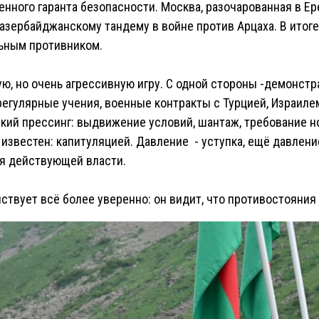
ного гаранта безопасности. Москва, разочарованная в Ере
азербайджанскому тандему в войне против Арцаха. В итоге
льным противником.
ую, но очень агрессивную игру. С одной стороны -демонстр
егулярные учения, военные контракты с Турцией, Израилем
ий прессинг: выдвижение условий, шантаж, требование но
 известен: капитуляцией. Давление - уступка, ещё давлени
ля действующей власти.
ствует всё более уверенно: он видит, что противостояния 