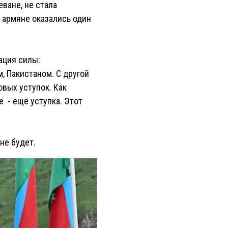
ване, не стала
 армяне оказались один
ация силы:
, Пакистаном. С другой
вых уступок. Как
е - ещё уступка. Этот
не будет.