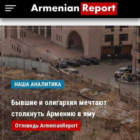
НАША АНАЛИТИКА
Бывшие и олигархия мечтают
столкнуть Армению в яму
Отповедь ArmenianReport