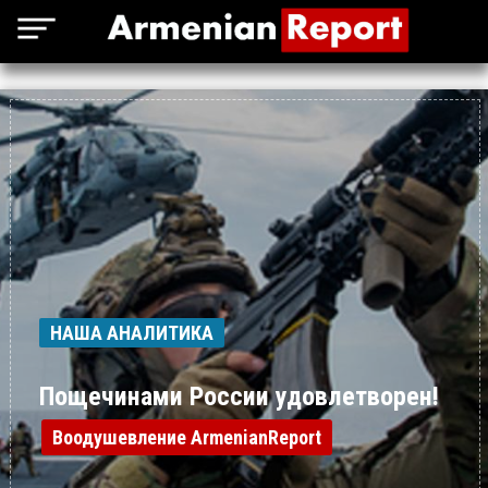
НАША АНАЛИТИКА
Пощечинами России удовлетворен!
Воодушевление ArmenianReport