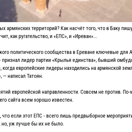
ых армянских территорий? Как насчёт того, что в Баку пиш
ит, как ругательство, и «ЕПС», и «Иреван»...
кого политического сообщества в Ереване ключевые для 
- признал лидер партии «Крылья единства», бывший омбу
с, когда европейские лидеры находились на армянской земл
 — написал Татоян.
иятий европейской направленности. Совсем не против. По-
го сайта всем хорошо известен.
, что если этот ЕПС - всего лишь предвыборное мероприят
, но, уж лучше бы их не было.