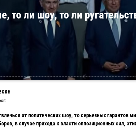
ие, то ли шоу, то ли ругатель
есян
ort
твлечься от политических шоу, то серьезных гарантов м
оров, в случае прихода к власти оппозиционных сил, этих