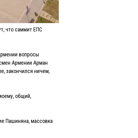
ут, что саммит ЕПС
Армении вопросы
дсмен Армении Арман
е, закончился ничем,
моему, общий,
ие Пашиняна, массовка