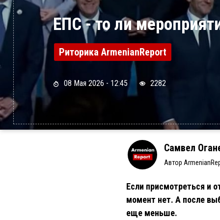
ЕПС - то ли мероприят
Риторика ArmenianReport
08 Мая 2026 - 12:45
2282
Самвел Оган
Автор ArmenianRep
Если присмотреться и о
момент нет. А после выб
еще меньше.