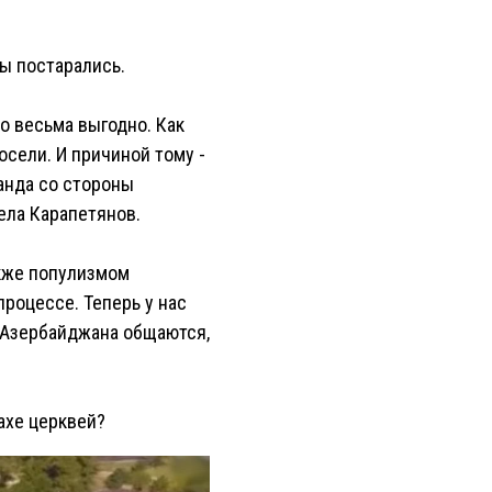
ры постарались.
о весьма выгодно. Как
осели. И причиной тому -
ганда со стороны
ела Карапетянов.
акже популизмом
процессе. Теперь у нас
и Азербайджана общаются,
ахе церквей?