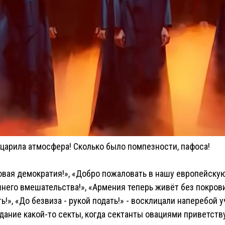
царила атмосфера! Сколько было помпезности, пафоса!
овая демократия!», «Добро пожаловать в нашу европейскую
него вмешательства!», «Армения теперь живёт без покрови
ть!», «До безвиза - рукой подать!» - восклицали наперебой
дание какой-то секты, когда сектанты овациями приветств