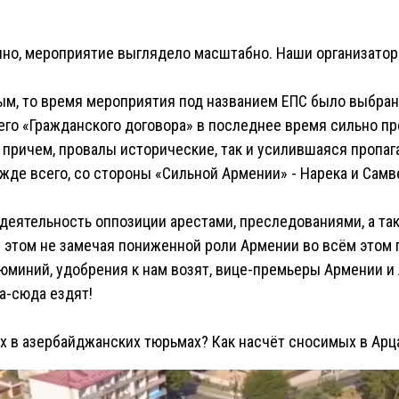
нечно, мероприятие выглядело масштабно. Наши организато
ым, то время мероприятия под названием ЕПС было выбран
его «Гражданского договора» в последнее время сильно пр
, причем, провалы исторические, так и усилившаяся пропа
жде всего, со стороны «Сильной Армении» - Нарека и Самв
 деятельность оппозиции арестами, преследованиями, а т
и этом не замечая пониженной роли Армении во всём этом 
люминий, удобрения к нам возят, вице-премьеры Армении 
а-сюда ездят!
х в азербайджанских тюрьмах? Как насчёт сносимых в Арц