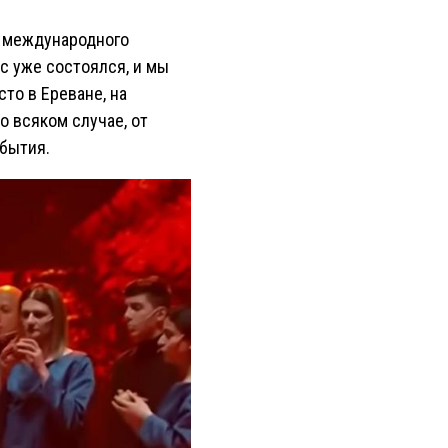
о международного
рс уже состоялся, и мы
сто в Ереване, на
о всяком случае, от
обытия.