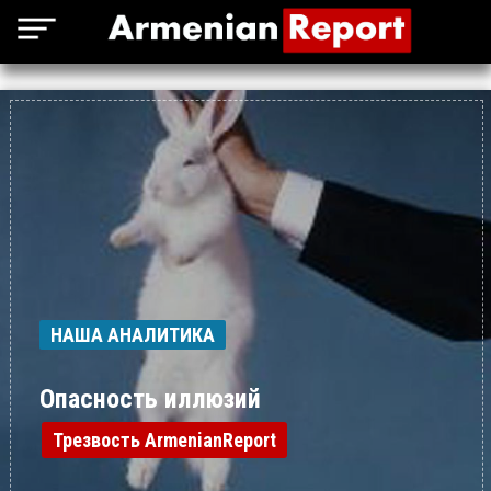
НАША АНАЛИТИКА
Опасность иллюзий
Трезвость ArmenianReport