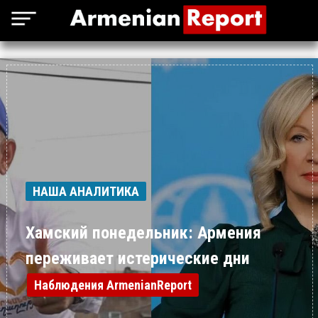
НАША АНАЛИТИКА
Хамский понедельник: Армения
переживает истерические дни
Наблюдения ArmenianReport