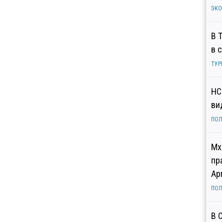
ЭК
В 
в 
ТУР
НС
ви
ПОЛ
Мх
пр
Ар
ПОЛ
В 