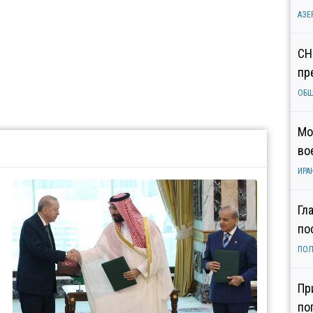
АЗЕ
СН
пр
ОБ
Мо
во
ИРА
Гл
по
ПОЛ
Пр
по