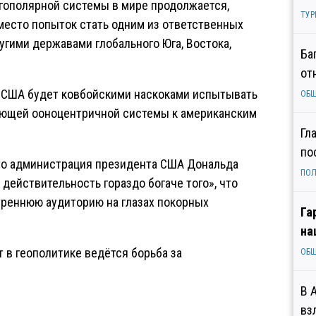
огополярной системы в мире продолжается,
ТУР
место попыток стать одним из ответственных
угими державами глобального Юга, Востока,
Ба
от
я США будет ковбойскими наскоками испытывать
ОБ
ующей ооноцентричной системы к американским
Гл
по
что администрация президента США Дональда
ПОЛ
действительность гораздо богаче того», что
треннюю аудиторию на глазах покорных
Га
на
 в геополитике ведётся борьба за
ОБ
В 
вз