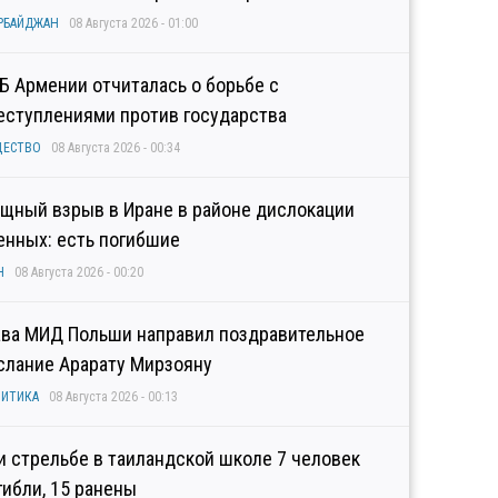
РБАЙДЖАН
08 Августа 2026 - 01:00
Б Армении отчиталась о борьбе с
еступлениями против государства
ЩЕСТВО
08 Августа 2026 - 00:34
щный взрыв в Иране в районе дислокации
енных: есть погибшие
Н
08 Августа 2026 - 00:20
ава МИД Польши направил поздравительное
слание Арарату Мирзояну
ИТИКА
08 Августа 2026 - 00:13
и стрельбе в таиландской школе 7 человек
гибли, 15 ранены