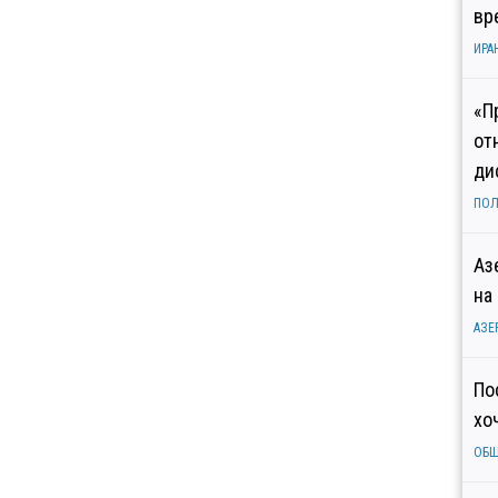
вр
ИРА
«П
от
ди
ПОЛ
Аз
на
АЗЕ
По
хо
ОБ