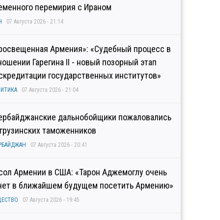
еменного перемирия с Ираном
Н
07 Августа 2026 - 21:14
росвещенная Армения»: «Судебный процесс в
ношении Гарегина II - новый позорный этап
скредитации государственных институтов»
ИТИКА
07 Августа 2026 - 21:04
ербайджанские дальнобойщики пожаловались
 грузинских таможенников
РБАЙДЖАН
07 Августа 2026 - 20:41
сол Армении в США: «Тарон Аджемоглу очень
чет в ближайшем будущем посетить Армению»
ЩЕСТВО
07 Августа 2026 - 19:45