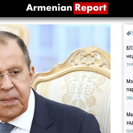
БП
не
ТУР
Мэ
па
ОБ
Ма
за
ПОЛ