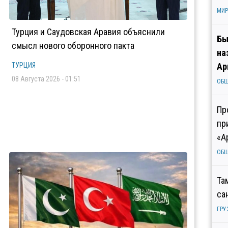
МИР
Турция и Саудовская Аравия объяснили
Бы
смысл нового оборонного пакта
на
ТУРЦИЯ
Ар
08 Августа 2026 - 01:51
ОБ
Пр
пр
«А
ОБ
Та
са
ГРУ