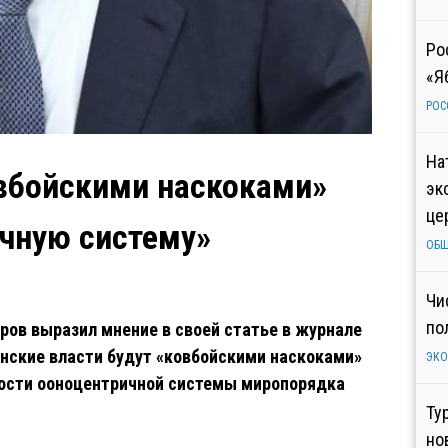
Ро
«Я
РОС
На
овбойскими наскоками»
эк
це
чную систему»
ОБ
Чи
по
ров выразил мнение в своей статье в журнале
анские власти будут «ковбойскими наскоками»
ЭК
ости ооноцентричной системы миропорядка
Ту
но