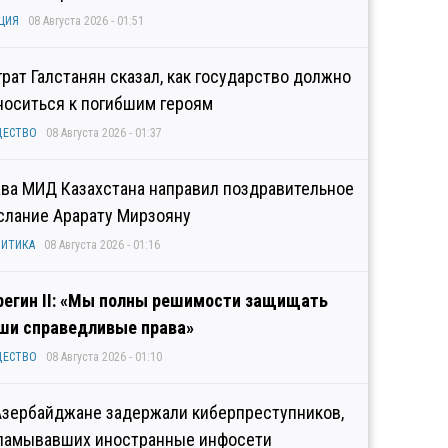
ЦИЯ
08 Августа 2026 - 01:51
грат Галстанян сказал, как государство должно
носиться к погибшим героям
ЩЕСТВО
08 Августа 2026 - 01:37
ава МИД Казахстана направил поздравительное
слание Арарату Мирзояну
ИТИКА
08 Августа 2026 - 01:16
регин II: «Мы полны решимости защищать
ши справедливые права»
ЩЕСТВО
08 Августа 2026 - 01:10
Азербайджане задержали киберпреступников,
ламывавших иностранные инфосети