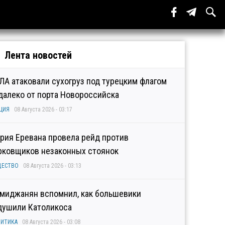
Лента новостей
ЛА атаковали сухогруз под турецким флагом
далеко от порта Новороссийска
ЦИЯ
08 Августа 2026 - 03:17
рия Еревана провела рейд против
рковщиков незаконных стоянок
ЩЕСТВО
08 Августа 2026 - 03:13
миджанян вспомнил, как большевики
душили Католикоса
ИТИКА
08 Августа 2026 - 03:08