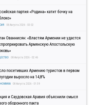
ссийская партия «Родина» катит бочку на
блоко»
СИЯ
08 Августа 2026 - 03:02
тан Ованнисян: «Властям Армении не удастся
спроприировать Армянскую Апостольскую
рковь»
ЩЕСТВО
08 Августа 2026 - 02:46
сло посетивших Армению туристов в первом
лугодии выросло на 14,8%
ОНОМИКА
08 Августа 2026 - 01:59
рция и Саудовская Аравия объяснили смысл
вого оборонного пакта