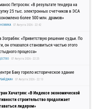
манос Петросян: «В результате тендера на
купку 25 тыс. электронных счетчиков в ЭСА
кономлено более 500 млн. драмов»
ОНОМИКА
07 Августа 2026 - 22:42
а Зограбян: «Приветствую решение судьи. По
ти, он отказался становиться частью этого
стыдного процесса»
ЩЕСТВО
07 Августа 2026 - 22:25
центре Баку горело историческое здание
РБАЙДЖАН
07 Августа 2026 - 22:13
гран Хачатрян: «В Индексе экономической
тивности строительство продолжает
таваться лидером»