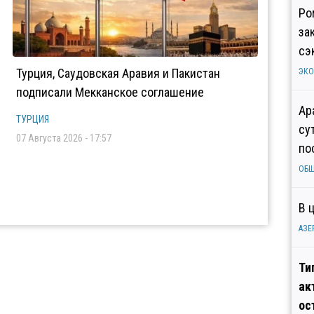
Ро
за
сэ
Турция, Саудовская Аравия и Пакистан
ЭК
подписали Мекканское соглашение
Ар
ТУРЦИЯ
су
07 Августа 2026 - 17:57
по
ОБ
В 
АЗЕ
Ти
ак
ос