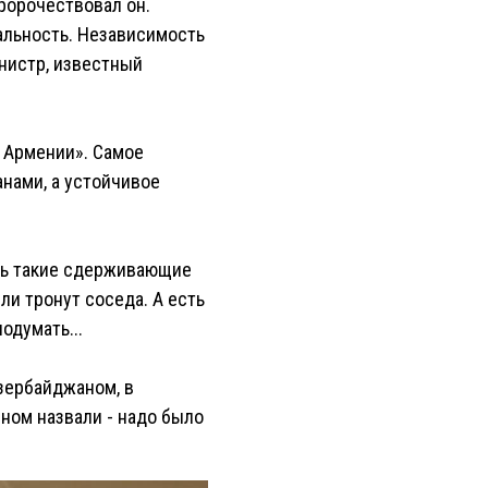
пророчествовал он.
альность. Независимость
инистр, известный
 Армении». Самое
анами, а устойчивое
еть такие сдерживающие
ли тронут соседа. А есть
одумать...
зербайджаном, в
еном назвали - надо было