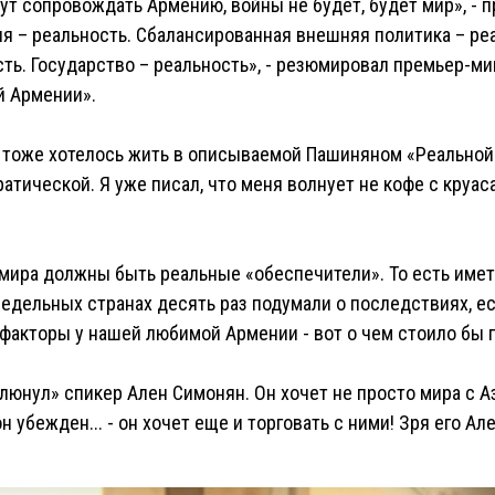
ут сопровождать Армению, войны не будет, будет мир», - 
я – реальность. Сбалансированная внешняя политика – ре
сть. Государство – реальность», - резюмировал премьер-м
й Армении».
ы тоже хотелось жить в описываемой Пашиняном «Реальной
атической. Я уже писал, что меня волнует не кофе с круас
у мира должны быть реальные «обеспечители». То есть им
едельных странах десять раз подумали о последствиях, ес
акторы у нашей любимой Армении - вот о чем стоило бы п
юнул» спикер Ален Симонян. Он хочет не просто мира с А
 убежден... - он хочет еще и торговать с ними! Зря его Ал