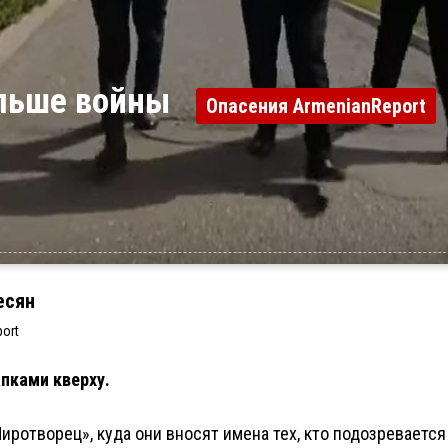
больше войны
Опасения ArmenianReport
есян
ort
апками кверху.
Миротворец», куда они вносят имена тех, кто подозреваетс