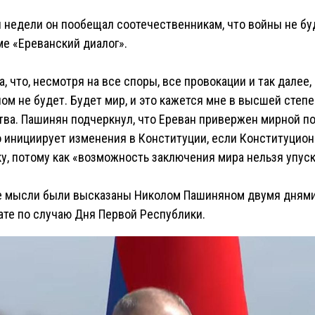
й недели он пообещал соотечественникам, что войны не буд
е «Ереванский диалог».
а, что, несмотря на все споры, все провокации и так далее
м не будет. Будет мир, и это кажется мне в высшей степе
тва. Пашинян подчеркнул, что Ереван привержен мирной по
о инициирует изменения в Конституции, если Конституцио
у, потому как «возможность заключения мира нельзя упуск
 мысли были высказаны Николом Пашиняном двумя днями 
ате по случаю Дня Первой Республики.