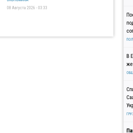
08 Августа 2026 - 03:33
По
по
со
ПОЛ
В 
же
ОБ
Сп
Са
Ук
ГРУ
Па