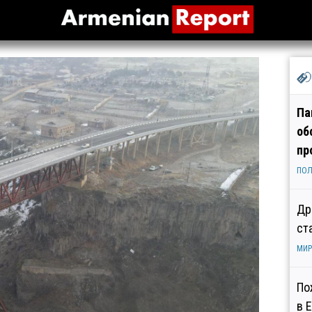
Па
об
пр
ПОЛ
Др
ст
МИР
По
в 