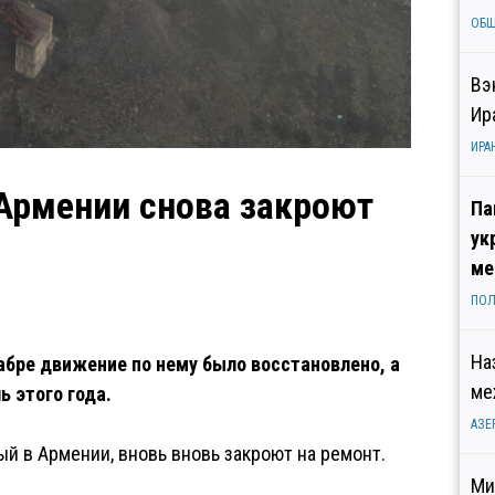
ОБ
Вэ
Ир
ИРА
Армении снова закроют
Па
ук
ме
ПОЛ
На
абре движение по нему было восстановлено, а
ме
ь этого года.
АЗЕ
й в Армении, вновь вновь закроют на ремонт.
Ми