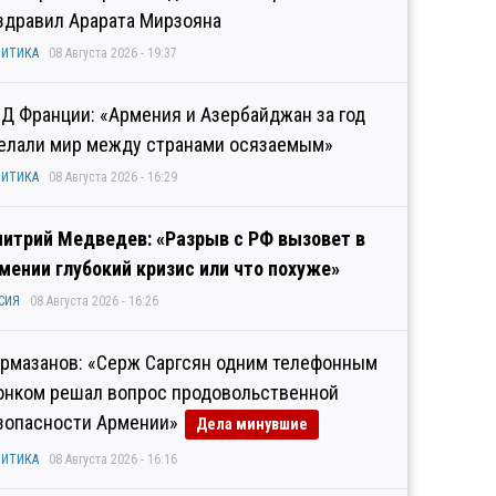
здравил Арарата Мирзояна
ИТИКА
08 Августа 2026 - 19:37
Д Франции: «Армения и Азербайджан за год
елали мир между странами осязаемым»
ИТИКА
08 Августа 2026 - 16:29
итрий Медведев: «Разрыв с РФ вызовет в
мении глубокий кризис или что похуже»
СИЯ
08 Августа 2026 - 16:26
рмазанов: «Серж Саргсян одним телефонным
онком решал вопрос продовольственной
зопасности Армении»
Дела минувшие
ИТИКА
08 Августа 2026 - 16:16