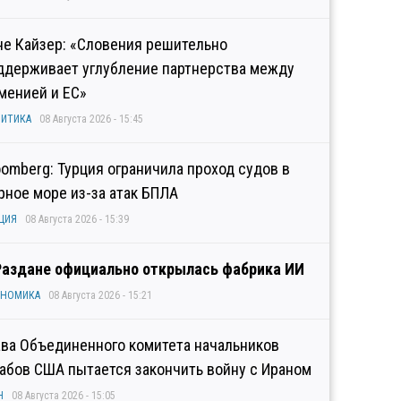
не Кайзер: «Словения решительно
ддерживает углубление партнерства между
менией и ЕС»
ИТИКА
08 Августа 2026 - 15:45
oomberg: Турция ограничила проход судов в
рное море из-за атак БПЛА
ЦИЯ
08 Августа 2026 - 15:39
Раздане официально открылась фабрика ИИ
ОНОМИКА
08 Августа 2026 - 15:21
ава Объединенного комитета начальников
абов США пытается закончить войну с Ираном
Н
08 Августа 2026 - 15:05