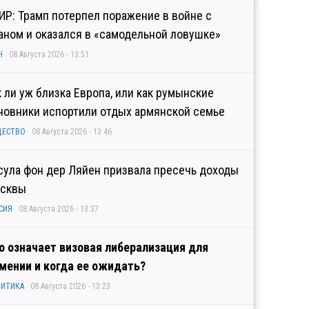
ИР: Трамп потерпел поражение в войне с
аном и оказался в «самодельной ловушке»
Н
08 Августа 2026 - 13:51
к ли уж близка Европа, или как румынские
новники испортили отдых армянской семье
ЩЕСТВО
08 Августа 2026 - 13:46
сула фон дер Ляйен призвала пресечь доходы
сквы
СИЯ
08 Августа 2026 - 13:37
о означает визовая либерализация для
мении и когда ее ожидать?
ИТИКА
08 Августа 2026 - 13:23