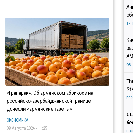
Ан
об
ТУР
Ки
ра
AM
ОБ
Th
St
«Грапарак»: Об армянском абрикосе на
РОС
российско-азербайджанской границе
донесли «армянские газеты»
СШ
ЭКОНОМИКА
бе
08 Августа 2026 - 11:25
ПОЛ