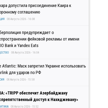
кара допустила присоединение Каира к
оронному соглашению
ЦИЯ
08 Августа 2026 - 16:08
берполиция предупреждает о
спространении фейковой рекламы от имени
IO Bank и Yandex Eats
ЩЕСТВО
08 Августа 2026 - 16:04
e Atlantic: Маск запретил Украине использовать
arlink для ударов по РФ
СИЯ
08 Августа 2026 - 15:58
А: «TRIPP обеспечит Азербайджану
спрепятственный доступ к Нахиджевану»
ИТИКА
08 Августа 2026 - 15:52