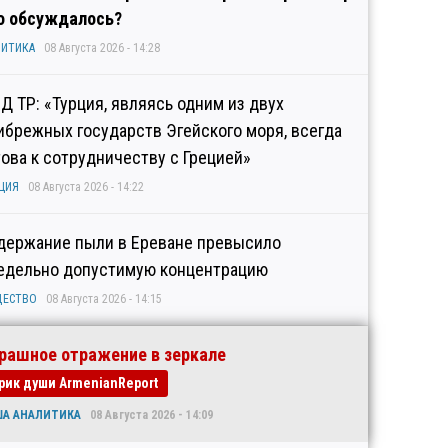
о обсуждалось?
ИТИКА
08 Августа 2026 - 14:28
Д ТР: «Турция, являясь одним из двух
ибрежных государств Эгейского моря, всегда
това к сотрудничеству с Грецией»
ЦИЯ
08 Августа 2026 - 14:22
держание пыли в Ереване превысило
едельно допустимую концентрацию
ЩЕСТВО
08 Августа 2026 - 14:15
рашное отражение в зеркале
рик души ArmenianReport
ША АНАЛИТИКА
08 Августа 2026 - 14:09