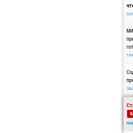
чт
ПОЛ
МИ
пр
го
ТУР
Со
пр
ОБ
Ст
К
НА