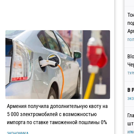
То
по
Ар
ПОЛ
Bl
Че
ТУР
В 
ЭК
Армения получила дополнительную квоту на
5 000 электромобилей с возможностью
Гл
импорта по ставке таможенной пошлины 0%
шт
ИРА
ЭКОНОМИКА