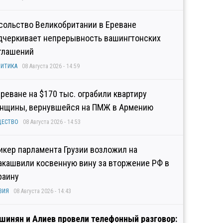
сольство Великобритании в Ереване
дчеркивает непрерывность вашингтонских
глашений
ИТИКА
08 Августа 2026 - 14:59
Ереване на $170 тыс. ограбили квартиру
нщины, вернувшейся на ПМЖ в Армению
ЩЕСТВО
08 Августа 2026 - 14:53
икер парламента Грузии возложил на
акашвили косвенную вину за вторжение РФ в
раину
ЗИЯ
08 Августа 2026 - 14:43
шинян и Алиев провели телефонный разговор: