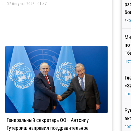
ра
07 Августа 2026 - 01:57
бо
ЭК
Ми
по
Тб
ГРУ
Гл
«З
ПОЛ
Ру
эк
Генеральный секретарь ООН Антониу
Гутерриш направил поздравительное
ПОЛ