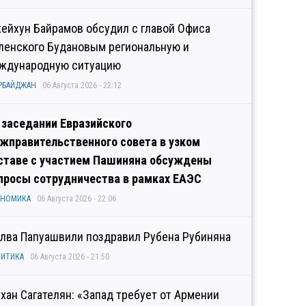
ейхун Байрамов обсудил с главой Офиса
ленского Будановым региональную и
ждународную ситуацию
РБАЙДЖАН
06 Августа 2026 - 22:12
 заседании Евразийского
жправительственного совета в узком
ставе с участием Пашиняна обсуждены
просы сотрудничества в рамках ЕАЭС
ОНОМИКА
06 Августа 2026 - 22:06
лва Папуашвили поздравил Рубена Рубиняна
ИТИКА
06 Августа 2026 - 21:50
хан Сагателян: «Запад требует от Армении