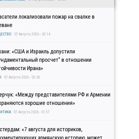
асатели локализовали пожар на свалке в
еване
ЩЕСТВО
07 Августа 2026 - 02:14
хани: «США и Израиль допустили
ундаментальный просчет" в отношении
тойчивости Ирана»
Н
07 Августа 2026 - 02:06
ерчук: «Между представителями РФ и Армении
храняются хорошие отношения»
ИТИКА
07 Августа 2026 - 01:57
стердам: «7 августа для историков,
кументирующих армянскую историю, может