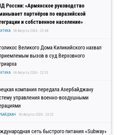
Д России: «Армянское руководство
манывает партнёров по евразийской
теграции и собственное население»
ИТИКА
06 Августа 2026 - 23:48
толикос Великого Дома Киликийского назвал
приемлемым вызов в суд Верховного
триарха
ИТИКА
06 Августа 2026 - 23:33
рецкая компания передала Азербайджану
стему управления военно-воздушными
ерациями
РБАЙДЖАН
06 Августа 2026 - 23:22
ждународная сеть быстрого питания «Subway»