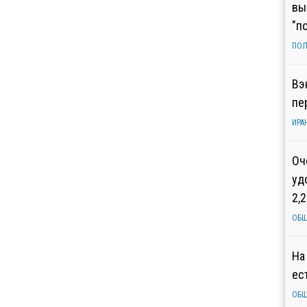
вы
"п
ПОЛ
Вэ
пе
ИРА
Оч
уд
2,
ОБ
На
ес
ОБ