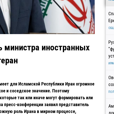
Сп
Ер
ОБ
Ру
ь министра иностранных
"ф
ус
геран
ИРА
Ов
имеет для Исламской Республики Иран огромное
со
ое и соседское значение. Поэтому
ПОЛ
 которые так или иначе могут формировать или
 на пресс-конференции заявил представитель
Ам
ожную роль Ирана в мирном процессе,
до