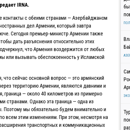
редает IRNA.
бы
по
ые контакты с обеими странами — Азербайджаном
ПОЛ
ностранных дел Армении, который завтра
ключе. Сегодня премьер-министр Армении также
Вл
чтобы дать разъяснения относительно этих
Ба
одчеркнул, что Армения воздержится от любых
АЗЕ
мы или вызывать обеспокоенность у Исламской
Са
я, что сейчас основной вопрос — это армянский
Ро
через территорию Армении, являются давними и
Ар
я, граница — около 40 километров из примерно
ЭК
и странами. Однако эта граница — одна из
ы. Поэтому мы обязательно будем внимательно и
Ту
по всем этим изменениям. При этом, несмотря на
по
 расширения транспортных и коммуникационных
ра