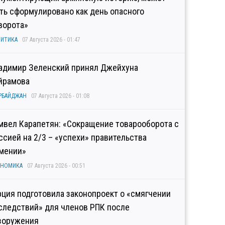
ть сформулировано как день опасного
ворота»
ИТИКА
07 Августа 2026 - 01:47
адимир Зеленский принял Джейхуна
йрамова
РБАЙДЖАН
07 Августа 2026 - 01:08
мвел Карапетян: «Сокращение товарооборота с
ссией на 2/3 – «успехи» правительства
мении»
ОНОМИКА
07 Августа 2026 - 00:51
рция подготовила законопроект о «смягчении
следствий» для членов РПК после
зоружения