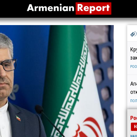
Кр
за
РОС
Аг
от
ПОЛ
Ро
Н
НА