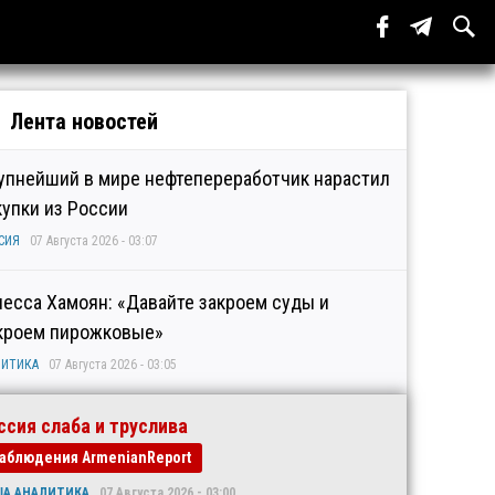
Лента новостей
упнейший в мире нефтепереработчик нарастил
купки из России
СИЯ
07 Августа 2026 - 03:07
несса Хамоян: «Давайте закроем суды и
кроем пирожковые»
ИТИКА
07 Августа 2026 - 03:05
ссия слаба и труслива
аблюдения ArmenianReport
ША АНАЛИТИКА
07 Августа 2026 - 03:00