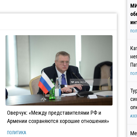
МИ
об
ин
ПОЛ
Ка
не
Па
ПОЛ
Ту
си
оп
Оверчук: «Между представителями РФ и
АЗЕ
Армении сохраняются хорошие отношения»
Ме
ПОЛИТИКА