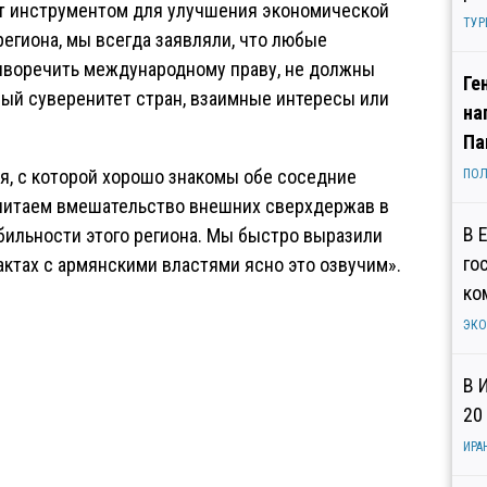
ат инструментом для улучшения экономической
ТУР
региона, мы всегда заявляли, что любые
иворечить международному праву, не должны
Ге
ый суверенитет стран, взаимные интересы или
на
Па
ия, с которой хорошо знакомы обе соседние
ПОЛ
считаем вмешательство внешних сверхдержав в
В 
бильности этого региона. Мы быстро выразили
го
актах с армянскими властями ясно это озвучим».
ко
ЭК
В 
20
ИРА