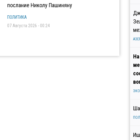
послание Николу Пашиняну
Дж
ПОЛИТИКА
Зе
07 Августа 2026 - 00:24
ме
АЗЕ
На
ме
со
во
ЭК
Ша
ПОЛ
Иш