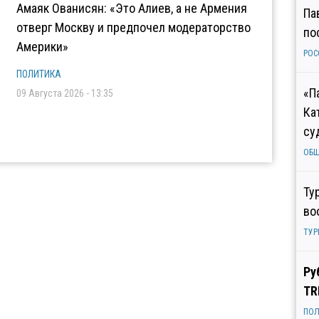
Амаяк Ованисян: «Это Алиев, а не Армения
Па
отверг Москву и предпочел модераторство
по
Америки»
РОС
ПОЛИТИКА
«П
09 Августа 2026 - 13:35
Ка
су
ОБ
Ту
во
ТУР
Ру
TR
ПОЛ