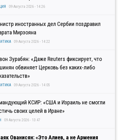
ЦИЯ
09 Августа 2026 - 14:26
нистр иностранных дел Сербии поздравил
арата Мирзояна
ИТИКА
09 Августа 2026 - 14:22
вон Зурабян: «Даже Reuters фиксирует, что
шинян обвиняет Церковь без каких-либо
казательств»
ИТИКА
09 Августа 2026 - 14:05
мандующий КСИР: «США и Израиль не смогли
стичь своих целей в Иране»
Н
09 Августа 2026 - 13:47
аяк Ованисян: «Это Алиев, а не Армения