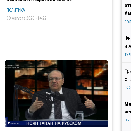
от
ПОЛИТИКА
Ам
09 Августа 2026 - 14:22
ПОЛ
Фи
и 
ТУР
Тр
БП
РОС
Ма
че
ОБ