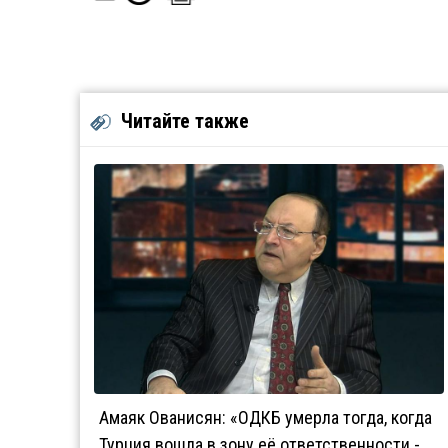
Читайте также
Амаяк Ованисян: «ОДКБ умерла тогда, когда
Турция вошла в зону её ответственности -