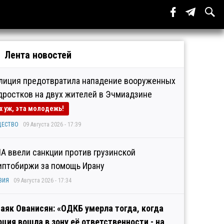
Лента новостей
лиция предотвратила нападение вооруженных
дростков на двух жителей в Эчмиадзине
х уж, эта молодежь!
ЩЕСТВО
09 Августа 2026 - 17:39
А ввели санкции против грузинской
иптобиржи за помощь Ирану
ЗИЯ
09 Августа 2026 - 17:34
аяк Ованисян: «ОДКБ умерла тогда, когда
рция вошла в зону её ответственности - на