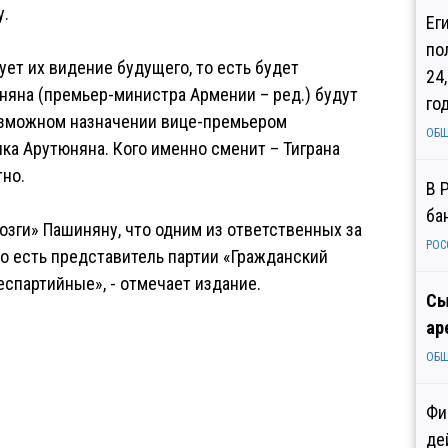
у.
Ег
по
ует их видение будущего, то есть будет
24
няна (премьер-министра Армении – ред.) будут
го
возможном назначении вице-премьером
ОБ
ка Арутюняна. Кого именно сменит – Тиграна
тно.
В 
ба
озги» Пашиняну, что одним из ответственных за
РОС
о есть представитель партии «Гражданский
еспартийные», - отмечает издание.
Сы
ар
ОБ
Фи
де