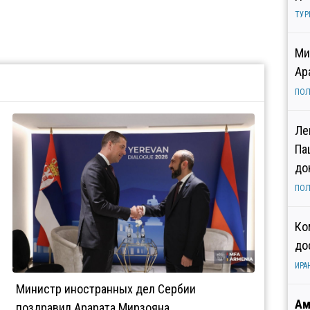
ТУР
Ми
Ар
ПОЛ
Ле
Па
до
ПОЛ
Ко
до
ИРА
Министр иностранных дел Сербии
Ам
поздравил Арарата Мирзояна