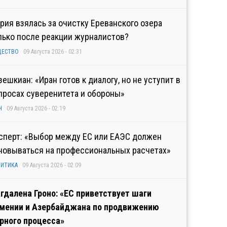
рия взялась за очистку Ереванского озера
лько после реакции журналистов?
ЩЕСТВО
09 Августа 2026 - 02:31
зешкиан: «Иран готов к диалогу, но не уступит в
просах суверенитета и обороны»
Н
09 Августа 2026 - 02:19
сперт: «Выбор между ЕС или ЕАЭС должен
новываться на профессиональных расчетах»
ИТИКА
09 Августа 2026 - 02:09
гдалена Гроно: «ЕС приветствует шаги
мении и Азербайджана по продвижению
рного процесса»