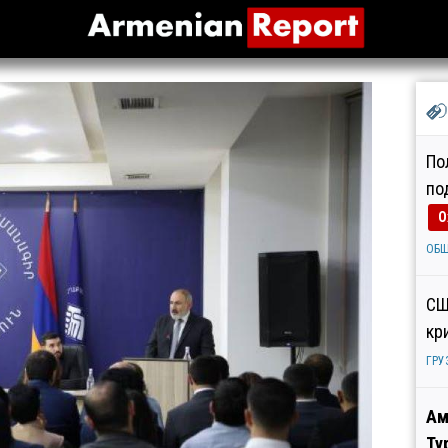
По
по
О
ОБ
СШ
кр
ГРУ
Ам
Ту