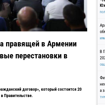
Юж
ПОЛ
Ар
об
ИРА
да правящей в Армении
В 
вые перестановки в
20
ОБ
Фи
не
ражданский договор», который состоится 20
а 
 в Правительстве.
ТУР