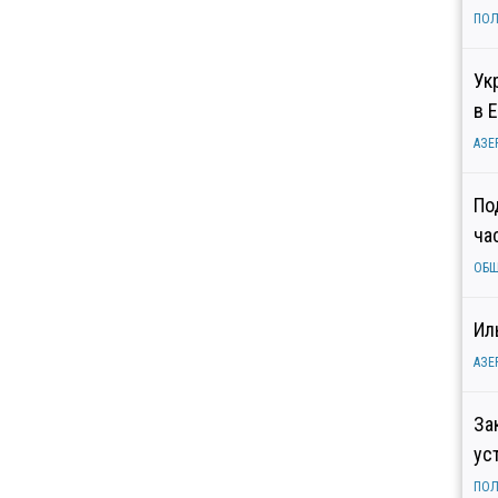
ПОЛ
Ук
в 
АЗЕ
По
ча
ОБ
Ил
АЗЕ
За
ус
ПОЛ