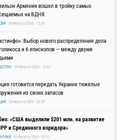
вильон Армении вошел в тройку самых
сещаемых на ВДНХ
СИЯ
09 Августа 2026 - 12:58
астинфо»: Выбор нового распределения дела
толикоса и 6 епископов — между двумя
дьями
ЩЕСТВО
09 Августа 2026 - 12:52
рция готовится передать Украине тяжёлые
оружения из своих запасов
ЦИЯ
09 Августа 2026 - 03:07
био: «США выделили $201 млн. на развитие
IPP и Срединного коридора»
ИТИКА
09 Августа 2026 - 02:51