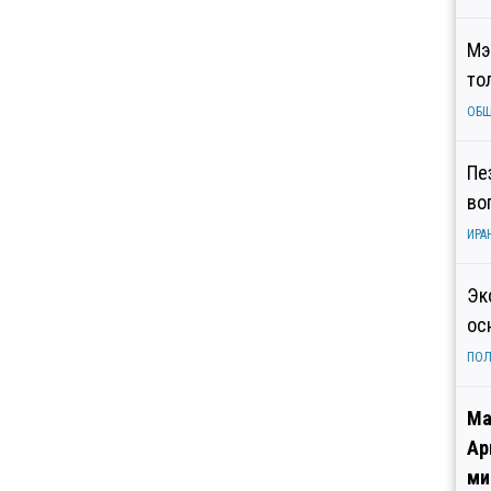
Мэ
то
ОБ
Пе
во
ИРА
Эк
ос
ПОЛ
Ма
Ар
ми