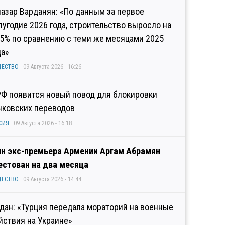
иазар Варданян: «По данным за первое
лугодие 2026 года, строительство выросло на
,5% по сравнению с теми же месяцами 2025
да»
ЩЕСТВО
09 Августа 2026 - 16:26
РФ появится новый повод для блокировки
нковских переводов
СИЯ
09 Августа 2026 - 16:18
н экс-премьера Армении Аргам Абрамян
естован на два месяца
ЩЕСТВО
09 Августа 2026 - 14:44
дан: «Турция передала мораторий на военные
йствия на Украине»