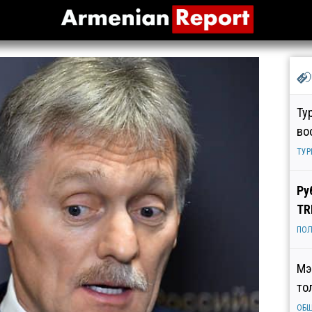
Ту
во
ТУР
Ру
TR
ПОЛ
Мэ
то
ОБ