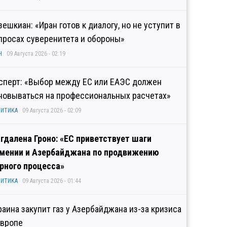
зешкиан: «Иран готов к диалогу, но не уступит в
просах суверенитета и обороны»
Н
09 Августа 2026 - 02:19
сперт: «Выбор между ЕС или ЕАЭС должен
новываться на профессиональных расчетах»
ИТИКА
09 Августа 2026 - 02:09
гдалена Гроно: «ЕС приветствует шаги
мении и Азербайджана по продвижению
рного процесса»
ИТИКА
09 Августа 2026 - 01:44
раина закупит газ у Азербайджана из-за кризиса
Европе