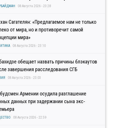
РБАЙДЖАН
08 Августа 2026 - 23:28
хан Сагателян: «Предлагаемое нам не только
леко от мира, но и противоречит самой
нцепции мира»
ИТИКА
08 Августа 2026 - 23:10
бахидзе обещает назвать причины блэкаутов
сле завершения расследования СГБ
ЗИЯ
08 Августа 2026 - 23:03
будсмен Армении осудила разглашение
чных данных при задержании сына экс-
емьера
ЩЕСТВО
08 Августа 2026 - 22:59