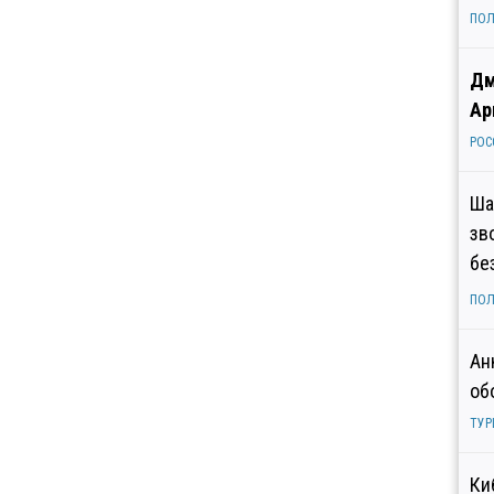
ПОЛ
Дм
Ар
РОС
Ша
зв
бе
ПОЛ
Ан
об
ТУР
Ки