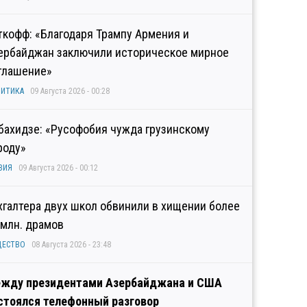
ткофф: «Благодаря Трампу Армения и
ербайджан заключили историческое мирное
глашение»
ИТИКА
09 Августа 2026 - 00:28
бахидзе: «Русофобия чужда грузинскому
роду»
ЗИЯ
09 Августа 2026 - 00:12
хгалтера двух школ обвинили в хищении более
 млн. драмов
ЩЕСТВО
08 Августа 2026 - 23:48
жду президентами Азербайджана и США
стоялся телефонный разговор