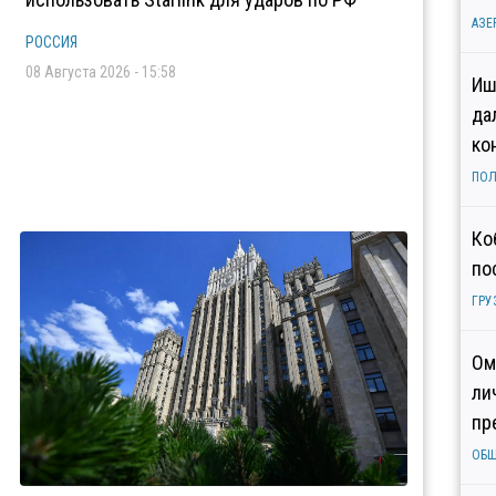
АЗЕ
РОССИЯ
08 Августа 2026 - 15:58
Иш
да
ко
ПОЛ
Ко
по
ГРУ
Ом
ли
пр
ОБ