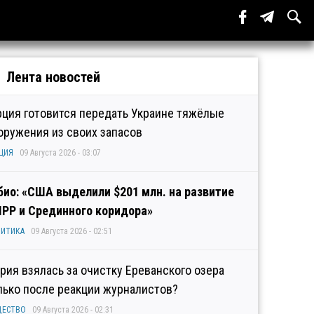
Лента новостей
рция готовится передать Украине тяжёлые
оружения из своих запасов
ЦИЯ
09 Августа 2026 - 03:07
био: «США выделили $201 млн. на развитие
IPP и Срединного коридора»
ИТИКА
09 Августа 2026 - 02:51
рия взялась за очистку Ереванского озера
лько после реакции журналистов?
ЩЕСТВО
09 Августа 2026 - 02:31