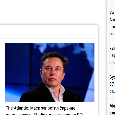
Уи
Аз
со
ПОЛ
Ко
на
ГРУ
Бу
87
ОБ
Ме
The Atlantic: Маск запретил Украине
со
использовать Starlink для ударов по РФ