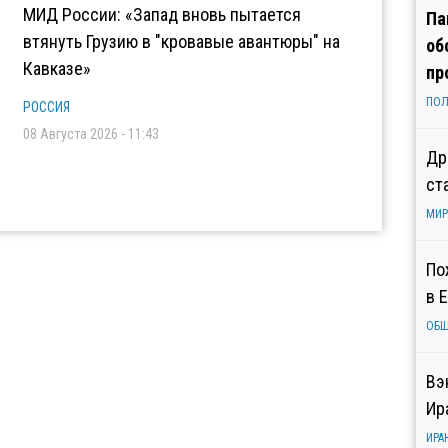
МИД России: «Запад вновь пытается
Па
втянуть Грузию в "кровавые авантюры" на
об
Кавказе»
пр
ПОЛ
РОССИЯ
08 Августа 2026 - 11:43
Др
ст
МИР
По
в 
ОБ
Вэ
Ир
ИРА