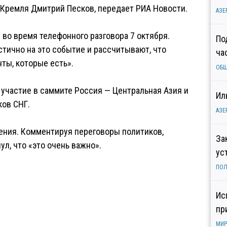
Кремля Дмитрий Песков, передает РИА Новости.
АЗЕ
 во время телефонного разговора 7 октября.
По
стично на это событие и рассчитывают, что
ча
ты, которые есть».
ОБ
 участие в саммите Россия — Центральная Азия и
Ил
ков СНГ.
АЗЕ
ения. Комментируя переговоры политиков,
За
л, что «это очень важно».
ус
ПОЛ
Ис
пр
МИР