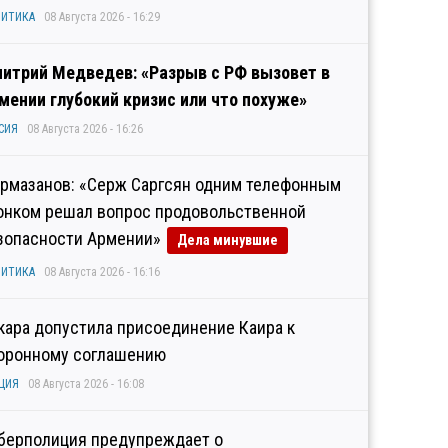
ИТИКА
08 Августа 2026 - 16:29
итрий Медведев: «Разрыв с РФ вызовет в
мении глубокий кризис или что похуже»
СИЯ
08 Августа 2026 - 16:26
рмазанов: «Серж Саргсян одним телефонным
онком решал вопрос продовольственной
зопасности Армении»
Дела минувшие
ИТИКА
08 Августа 2026 - 16:16
кара допустила присоединение Каира к
оронному соглашению
ЦИЯ
08 Августа 2026 - 16:08
берполиция предупреждает о