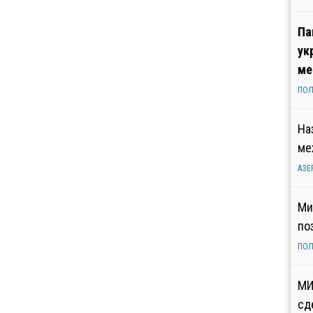
Па
ук
ме
ПОЛ
На
ме
АЗЕ
Ми
по
ПОЛ
МИ
сд