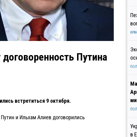
Пе
во
ИРА
Эк
 договоренность Путина
ос
ПОЛ
Ма
Ар
ми
ились встретиться 9 октября.
ПОЛ
Путин и Ильхам Алиев договорились
Ук
в 