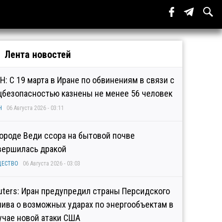
Лента новостей
Н: С 19 марта в Иране по обвинениям в связи с
цбезопасностью казнены не менее 56 человек
Н
06 Августа 2026 - 03:11
городе Веди ссора на бытовой почве
вершилась дракой
ЩЕСТВО
06 Августа 2026 - 03:03
uters: Иран предупредил страны Персидского
лива о возможных ударах по энергообъектам в
учае новой атаки США