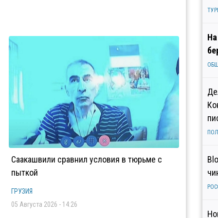
ТУР
На
бе
ОБ
Де
Ко
пи
ПОЛ
Саакашвили сравнил условия в тюрьме с
Bl
пыткой
чи
РОС
ГРУЗИЯ
05 Августа 2026 - 14:26
Но