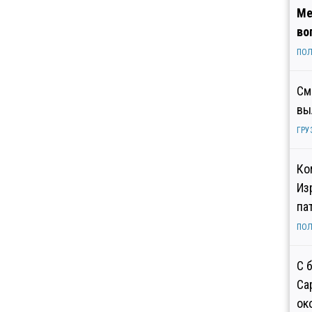
Ме
во
ПОЛ
См
вы
ГРУ
Ко
Из
па
ПОЛ
С 
Са
ок