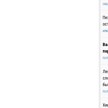
ОБ
Пе
ос
ИРА
Ва
па
ПОЛ
Ле
сл
бы
ПОЛ
Хи