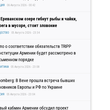
ЦИЯ
06 Августа 2026 - 00:42
 Ереванском озере гибнут рыбы и чайки,
рега в мусоре, стоит зловоние
ЩЕСТВО
05 Августа 2026 - 23:34
ло о соответствии обязательств TRIPP
нституции Армении будет рассмотрено в
сьменном порядке
ИТИКА
05 Августа 2026 - 23:08
oomberg: В Вене прошла встреча бывших
новников Европы и РФ по Украине
СИЯ
05 Августа 2026 - 23:04
вый кабмин Армении обсудил проект