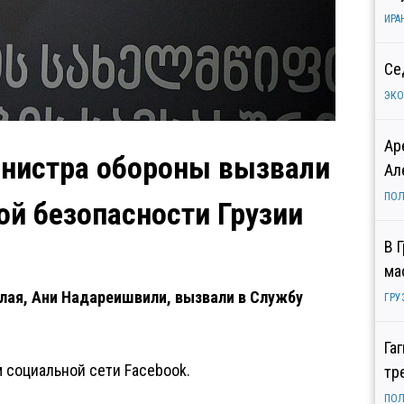
ИРА
Се
ЭК
Ар
инистра обороны вызвали
Ал
ПОЛ
ой безопасности Грузии
В 
ма
лая, Ани Надареишвили, вызвали в Службу
ГРУ
Га
социальной сети Facebook.
тр
ПОЛ