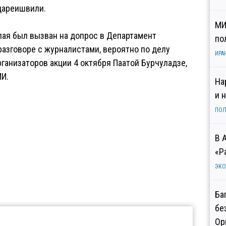
адареишвили.
МИ
ая был вызван на допрос в Департамент
по
разговоре с журналистами, вероятно по делу
ИРА
рганизаторов акции 4 октября Паатой Бурчуладзе,
И.
На
и 
ПОЛ
В 
«Р
ЭК
Ба
бе
Ор