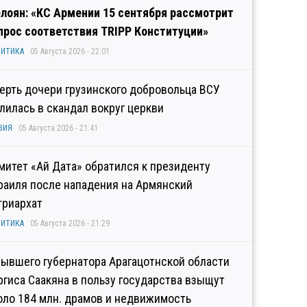
лоян: «КС Армении 15 сентября рассмотрит
прос соответствия TRIPP Конституции»
ИТИКА
05 Августа 2026 - 22:01
ерть дочери грузинского добровольца ВСУ
лилась в скандал вокруг церкви
ЗИЯ
05 Августа 2026 - 21:41
митет «Ай Дата» обратился к президенту
раиля после нападения на Армянский
триархат
ИТИКА
05 Августа 2026 - 21:29
бывшего губернатора Арагацотнской области
ргиса Саакяна в пользу государства взыщут
оло 184 млн. драмов и недвижимость