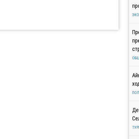
пр
ЭК
Пр
пр
ст
ОБ
Ай
хо
ПОЛ
Де
Се
ТУР