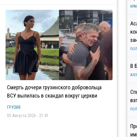
ИРА
Ас
ко
за
ПОЛ
В 
АЗЕ
Смерть дочери грузинского добровольца
Сп
ВСУ вылилась в скандал вокруг церкви
вз
ГРУЗИЯ
ПОЛ
05 Августа 2026 - 21:41
Пр
им