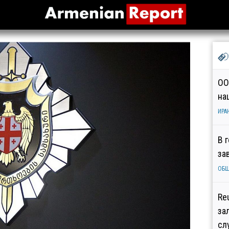
ОО
на
ИРА
В 
за
ОБ
Re
за
сл