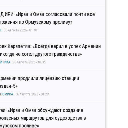
Д ИРИ: «Иран и Оман согласовали почти все
ложения по Ормузскому проливу»
Н
06 Августа 2026 - 01:40
рек Карапетян: «Всегда верил в успех Армении
никогда не хотел другого гражданства»
ИТИКА
06 Августа 2026 - 01:35
Армении продлили лицензию станции
аздан-5»
ОНОМИКА
06 Августа 2026 - 01:28
гаи: «Иран и Оман обсуждают создание
зопасных маршрутов для судоходства в
музском проливе»