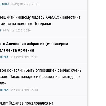
ЩЕСТВО
05 Августа 2026 - 21:13
зешкиан - новому лидеру ХАМАС: «Палестина
таётся на повестке Тегерана»
Н
05 Августа 2026 - 20:36
агн Алексанян избран вице-спикером
рламента Армении
ИТИКА
05 Августа 2026 - 20:07
вон Кочарян: «Быть оппозицией сейчас очень
ожно. Таких нападок и беззакония никогда не
ло»
ИТИКА
05 Августа 2026 - 20:03
кмет Гаджиев пожаловался на