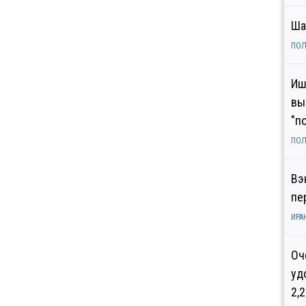
Ша
ПОЛ
Иш
вы
"п
ПОЛ
Вэ
пе
ИРА
Оч
уд
2,