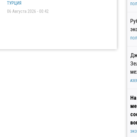
ТУРЦИЯ
ПОЛ
06 Августа 2026 - 00:42
Ру
эк
ПОЛ
Дж
Зе
ме
АЗЕ
На
ме
со
во
ЭК