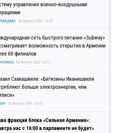
стему управления военно-воздушными
ерациями
РБАЙДЖАН
06 Августа 2026 - 23:22
ждународная сеть быстрого питания «Subway»
ссматривает возможность открытия в Армении
лее 60 филиалов
ОНОМИКА
06 Августа 2026 - 23:11
хаил Саакашвили: «Биткоины Иванишвили
требляют больше электроэнергии, чем
илиси»
ЗИЯ
06 Августа 2026 - 23:03
ава фракции блока «Сильная Армения»:
автра нас с 16:00 в парламенте не будет»