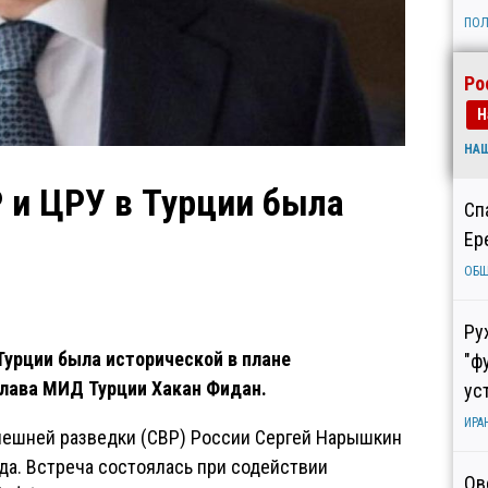
ПОЛ
Ро
Н
НА
Р и ЦРУ в Турции была
Сп
Ер
ОБ
Ру
 Турции была исторической в плане
"ф
глава МИД Турции Хакан Фидан.
ус
ИРА
нешней разведки (СВР) России Сергей Нарышкин
да. Встреча состоялась при содействии
Ов