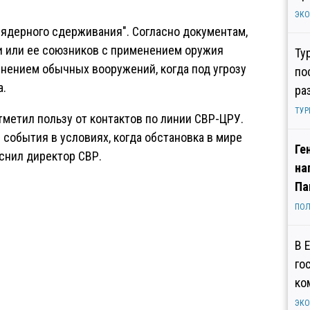
ЭК
 ядерного сдерживания". Согласно документам,
и или ее союзников с применением оружия
Ту
нением обычных вооружений, когда под угрозу
по
а.
ра
ТУР
метил пользу от контактов по линии СВР-ЦРУ.
 события в условиях, когда обстановка в мире
Ге
яснил директор СВР.
на
Па
ПОЛ
В 
го
ко
ЭК