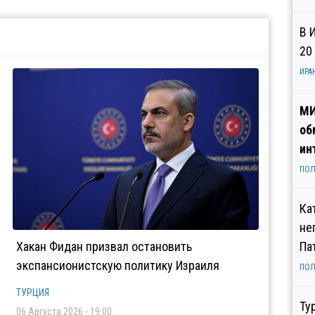
В 
20
ИРА
МИ
об
ин
ПОЛ
Ка
не
Хакан Фидан призвал остановить
Па
экспансионистскую политику Израиля
ПОЛ
ТУРЦИЯ
Ту
06 Августа 2026 - 19:00