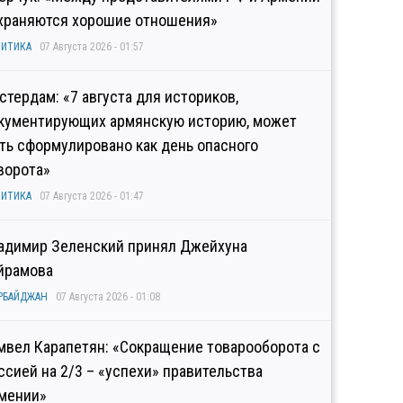
храняются хорошие отношения»
ИТИКА
07 Августа 2026 - 01:57
стердам: «7 августа для историков,
кументирующих армянскую историю, может
ть сформулировано как день опасного
ворота»
ИТИКА
07 Августа 2026 - 01:47
адимир Зеленский принял Джейхуна
йрамова
РБАЙДЖАН
07 Августа 2026 - 01:08
мвел Карапетян: «Сокращение товарооборота с
ссией на 2/3 – «успехи» правительства
мении»