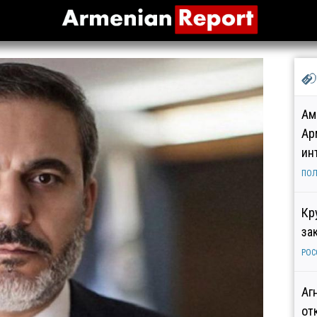
Ам
Ар
ин
ПОЛ
Кр
за
РОС
Аг
от