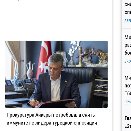
си
оп
АЗЕ
Ме
ра
бо
ЭК
Ми
по
Тб
ГРУ
Прокуратура Анкары потребовала снять
Гл
иммунитет с лидера турецкой оппозиции
«З