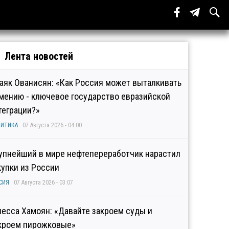
Лента новостей
аяк Ованисян: «Как Россия может выталкивать
мению - ключевое государство евразийской
теграции?»
ИТИКА
07 Августа 2026 - 04:00
упнейший в мире нефтепереработчик нарастил
купки из России
СИЯ
07 Августа 2026 - 03:07
несса Хамоян: «Давайте закроем суды и
кроем пирожковые»