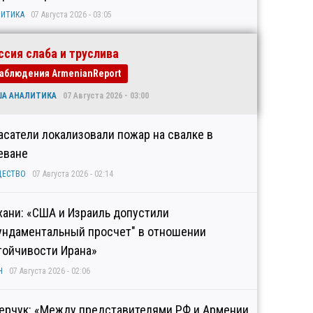
ИТИКА
07 Августа 2026 - 03:05
ссия слаба и труслива
аблюдения ArmenianReport
ША АНАЛИТИКА
07 Августа 2026 - 03:00
асатели локализовали пожар на свалке в
еване
ЩЕСТВО
07 Августа 2026 - 02:14
хани: «США и Израиль допустили
ундаментальный просчет" в отношении
тойчивости Ирана»
Н
07 Августа 2026 - 02:06
ерчук: «Между представителями РФ и Армении