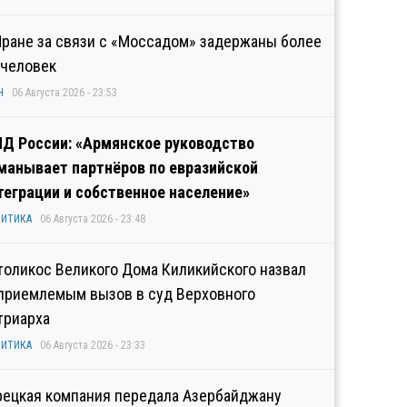
Иране за связи с «Моссадом» задержаны более
 человек
Н
06 Августа 2026 - 23:53
Д России: «Армянское руководство
манывает партнёров по евразийской
теграции и собственное население»
ИТИКА
06 Августа 2026 - 23:48
толикос Великого Дома Киликийского назвал
приемлемым вызов в суд Верховного
триарха
ИТИКА
06 Августа 2026 - 23:33
рецкая компания передала Азербайджану