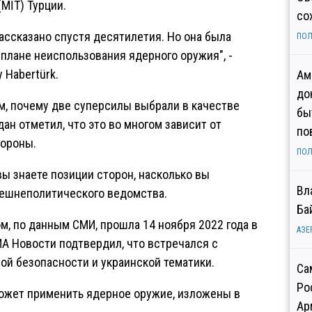
MİT) Турции.
со
ассказано спустя десятилетия. Но она была
ПОЛ
 плане неиспользования ядерного оружия", -
 Habertürk.
Ам
до
ом, почему две суперсилы выбрали в качестве
бы
ан отметил, что это во многом зависит от
по
ороны.
ПОЛ
 вы знаете позиции сторон, насколько вы
Вл
внешнеполитического ведомства.
Ба
, по данным СМИ, прошла 14 ноября 2022 года в
АЗЕ
ИА Новости подтвердил, что встречался с
й безопасности и украинской тематики.
Са
Ро
может применить ядерное оружие, изложены в
Ар