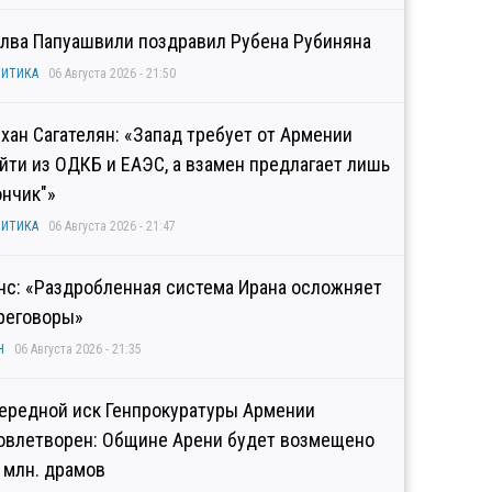
лва Папуашвили поздравил Рубена Рубиняна
ИТИКА
06 Августа 2026 - 21:50
хан Сагателян: «Запад требует от Армении
йти из ОДКБ и ЕАЭС, а взамен предлагает лишь
ончик"»
ИТИКА
06 Августа 2026 - 21:47
нс: «Раздробленная система Ирана осложняет
реговоры»
Н
06 Августа 2026 - 21:35
ередной иск Генпрокуратуры Армении
овлетворен: Общине Арени будет возмещено
2 млн. драмов