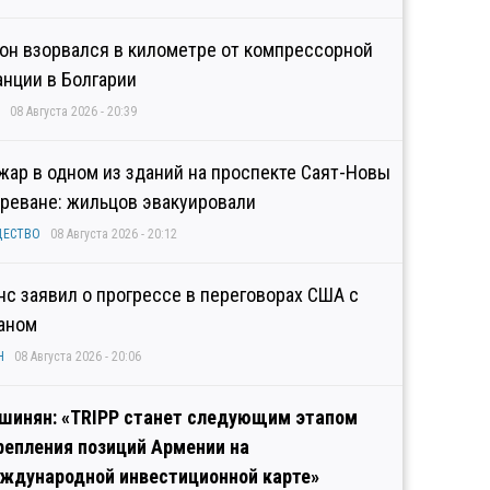
он взорвался в километре от компрессорной
анции в Болгарии
08 Августа 2026 - 20:39
жар в одном из зданий на проспекте Саят-Новы
Ереване: жильцов эвакуировали
ЩЕСТВО
08 Августа 2026 - 20:12
нс заявил о прогрессе в переговорах США с
аном
Н
08 Августа 2026 - 20:06
шинян: «TRIPP станет следующим этапом
репления позиций Армении на
ждународной инвестиционной карте»