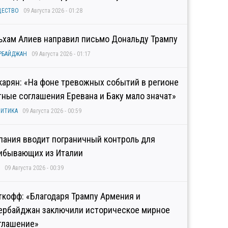
ЩЕСТВО
09 Августа 2026 - 01:28
ьхам Алиев направил письмо Дональду Трампу
РБАЙДЖАН
09 Августа 2026 - 01:17
карян: «На фоне тревожных событий в регионе
тные соглашения Еревана и Баку мало значат»
ИТИКА
09 Августа 2026 - 00:59
пания вводит пограничный контроль для
ибывающих из Италии
09 Августа 2026 - 00:39
ткофф: «Благодаря Трампу Армения и
ербайджан заключили историческое мирное
глашение»