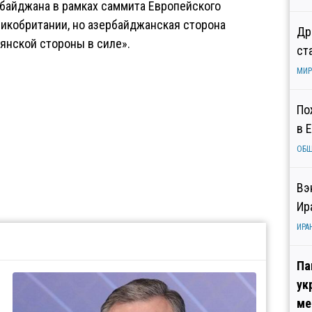
байджана в рамках саммита Европейского
икобритании, но азербайджанская сторона
Др
янской стороны в силе».
ст
МИР
По
в 
ОБ
Вэ
Ир
ИРА
Па
ук
ме