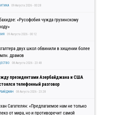
ИТИКА
09 Августа 2026 - 00:28
бахидзе: «Русофобия чужда грузинскому
роду»
ЗИЯ
09 Августа 2026 - 00:12
хгалтера двух школ обвинили в хищении более
 млн. драмов
ЩЕСТВО
08 Августа 2026 - 23:48
жду президентами Азербайджана и США
стоялся телефонный разговор
РБАЙДЖАН
08 Августа 2026 - 23:28
хан Сагателян: «Предлагаемое нам не только
леко от мира, но и противоречит самой