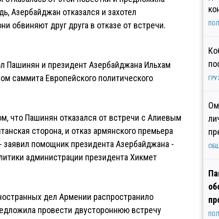
ко
дь, Азербайджан отказался и захотел
они обвиняют друг друга в отказе от встречи.
ПОЛ
Ко
по
л Пашинян и президент Азербайджана Ильхам
4-ом саммита Европейского политического
ГРУ
Ом
ом, что Пашинян отказался от встречи с Алиевым
ли
танская сторона, и отказ армянского премьера
пр
, - заявил помощник президента Азербайджана -
ОБ
литики администрации президента Хикмет
Па
об
иностранных дел Армении распространило
пр
редложила провести двустороннюю встречу
ПОЛ