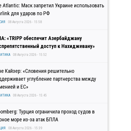
e Atlantic: Маск запретил Украине использовать
arlink для ударов по РФ
СИЯ
08 Августа 2026 - 15:58
А: «TRIPP обеспечит Азербайджану
спрепятственный доступ к Нахиджевану»
ИТИКА
08 Августа 2026 - 15:52
не Кайзер: «Словения решительно
ддерживает углубление партнерства между
менией и ЕС»
ИТИКА
08 Августа 2026 - 15:45
oomberg: Турция ограничила проход судов в
рное море из-за атак БПЛА
ЦИЯ
08 Августа 2026 - 15:39