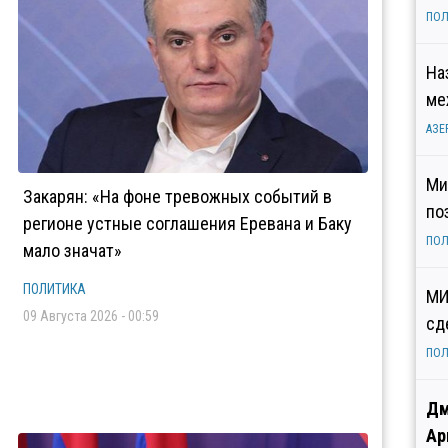
ПОЛ
На
ме
АЗЕ
Ми
Закарян: «На фоне тревожных событий в
по
регионе устные соглашения Еревана и Баку
ПОЛ
мало значат»
ПОЛИТИКА
МИ
09 Августа 2026 - 00:59
сд
ПОЛ
Дм
Ар