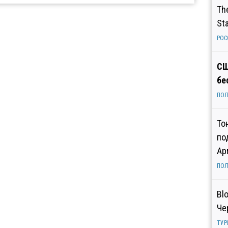
Th
St
РОС
СШ
бе
ПОЛ
То
по
Ар
ПОЛ
Bl
Че
ТУР