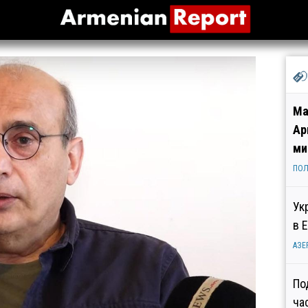
Ма
Ар
ми
ПОЛ
Ук
в 
АЗЕ
По
ча