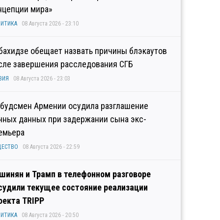
нцепции мира»
ИТИКА
08 Августа 2026 - 23:10
бахидзе обещает назвать причины блэкаутов
сле завершения расследования СГБ
ЗИЯ
08 Августа 2026 - 23:03
будсмен Армении осудила разглашение
чных данных при задержании сына экс-
емьера
ЩЕСТВО
08 Августа 2026 - 22:59
шинян и Трамп в телефонном разговоре
судили текущее состояние реализации
оекта TRIPP
ИТИКА
08 Августа 2026 - 20:50