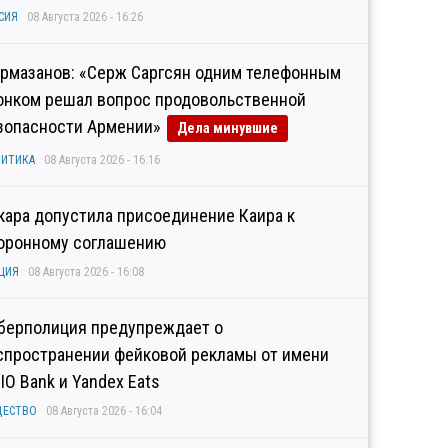
СИЯ
08 Августа 2026 - 16:26
рмазанов: «Серж Саргсян одним телефонным
онком решал вопрос продовольственной
зопасности Армении»
Дела минувшие
ИТИКА
08 Августа 2026 - 16:16
кара допустила присоединение Каира к
оронному соглашению
ЦИЯ
08 Августа 2026 - 16:08
берполиция предупреждает о
спространении фейковой рекламы от имени
IO Bank и Yandex Eats
ЩЕСТВО
08 Августа 2026 - 16:04