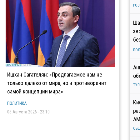
РОС
Ша
зв
бе
ПОЛ
Ан
Ишхан Сагателян: «Предлагаемое нам не
об
только далеко от мира, но и противоречит
ТУР
самой концепции мира»
Ки
ПОЛИТИКА
ра
08 Августа 2026 - 23:10
AM
ОБ