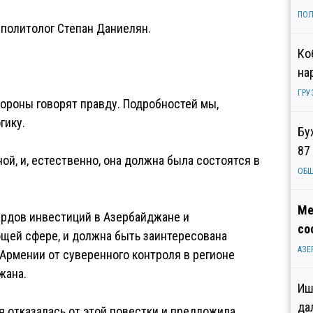
ПОЛ
 политолог Степан Даниелян.
Ко
на
ГРУ
стороны говорят правду. Подробностей мы,
гику.
Бу
87
й, и, естественно, она должна была состоятся в
ОБ
Ме
ардов инвестиций в Азербайджане и
со
ющей сфере, и должна быть заинтересована
АЗЕ
 Армении от суверенного контроля в регионе
жана.
Иш
да
 отказалась от этой повестки и предложила