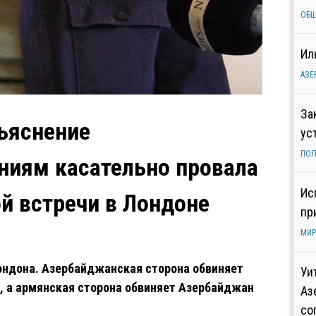
ОБ
Ил
АЗЕ
За
ъяснение
ус
ПОЛ
ниям касательно провала
Ис
й встречи в Лондоне
пр
МИР
ндона. Азербайджанская сторона обвиняет
Уи
, а армянская сторона обвиняет Азербайджан
Аз
со