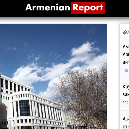
Ам
Ар
ин
ПОЛ
Кр
за
РОС
Аг
от