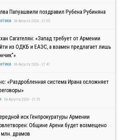
лва Папуашвили поздравил Рубена Рубиняна
ИТИКА
06 Августа 2026 - 21:50
хан Сагателян: «Запад требует от Армении
йти из ОДКБ и ЕАЭС, а взамен предлагает лишь
ончик"»
ИТИКА
06 Августа 2026 - 21:47
нс: «Раздробленная система Ирана осложняет
реговоры»
Н
06 Августа 2026 - 21:35
ередной иск Генпрокуратуры Армении
овлетворен: Общине Арени будет возмещено
2 млн. драмов