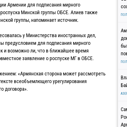
ции Армении для подписания мирного
со
 роспуска Минской группы ОБСЕ. Алиев также
ПОЛ
инской группы, напоминает источник.
Ам
ресовалась у Министерства иностранных дел,
до
пы предусловием для подписания мирного
бы
ск и возможно ли, что в ближайшее время
по
овместное заявление о роспуске МГ в ОБСЕ.
ПОЛ
жением: «Армянская сторона может рассмотреть
Вл
тексте всеобъемлющего урегулирования
Ба
го договора».
АЗЕ
Са
Ро
Ар