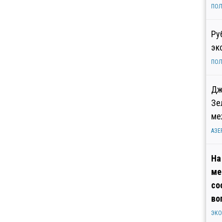
ПОЛ
Ру
эк
ПОЛ
Дж
Зе
ме
АЗЕ
На
ме
со
во
ЭК