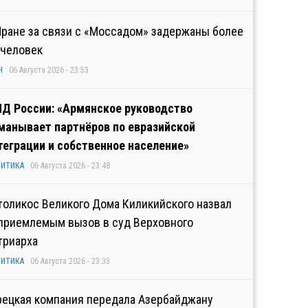
Иране за связи с «Моссадом» задержаны более
 человек
Н
06 Августа 2026 - 23:53
Д России: «Армянское руководство
манывает партнёров по евразийской
теграции и собственное население»
ИТИКА
06 Августа 2026 - 23:48
толикос Великого Дома Киликийского назвал
приемлемым вызов в суд Верховного
триарха
ИТИКА
06 Августа 2026 - 23:33
рецкая компания передала Азербайджану