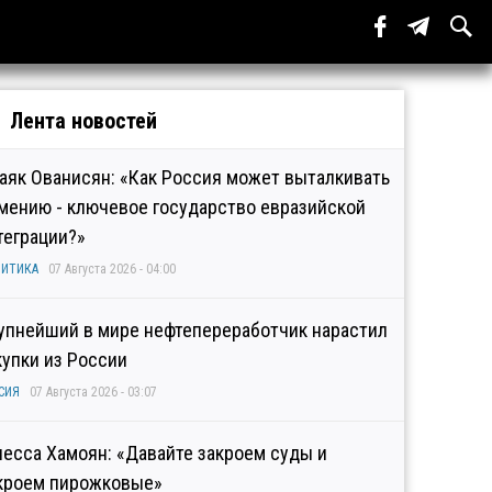
Лента новостей
аяк Ованисян: «Как Россия может выталкивать
мению - ключевое государство евразийской
теграции?»
ИТИКА
07 Августа 2026 - 04:00
упнейший в мире нефтепереработчик нарастил
купки из России
СИЯ
07 Августа 2026 - 03:07
несса Хамоян: «Давайте закроем суды и
кроем пирожковые»