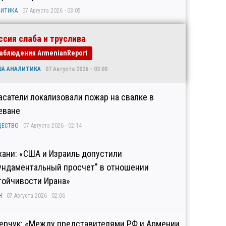
ИТИКА
07 Августа 2026 - 03:05
ссия слаба и труслива
аблюдения ArmenianReport
ША АНАЛИТИКА
07 Августа 2026 - 03:00
асатели локализовали пожар на свалке в
еване
ЩЕСТВО
07 Августа 2026 - 02:14
хани: «США и Израиль допустили
ундаментальный просчет" в отношении
тойчивости Ирана»
Н
07 Августа 2026 - 02:06
ерчук: «Между представителями РФ и Армении