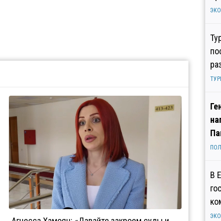
ЭК
Ту
по
ра
ТУР
Ге
на
Па
ПОЛ
В 
го
ко
ЭК
Агнесса Хамоян: «Давайте закроем суды и