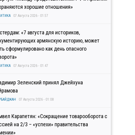
храняются хорошие отношения»
ИТИКА
07 Августа 2026 - 01:57
стердам: «7 августа для историков,
кументирующих армянскую историю, может
ть сформулировано как день опасного
ворота»
ИТИКА
07 Августа 2026 - 01:47
адимир Зеленский принял Джейхуна
йрамова
РБАЙДЖАН
07 Августа 2026 - 01:08
мвел Карапетян: «Сокращение товарооборота с
ссией на 2/3 – «успехи» правительства
мении»