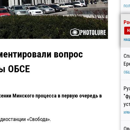
ПОЛ
Ро
Н
НА
ентировали вопрос
Сп
Ер
пы ОБСЕ
ОБ
Ру
ении Минского процесса в первую очередь в
"ф
ус
ИРА
адиостанции «Свобода».
Ов