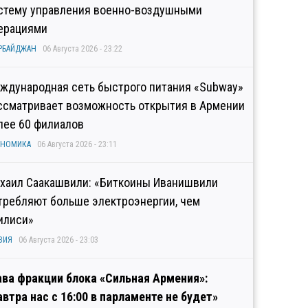
стему управления военно-воздушными
ерациями
РБАЙДЖАН
06 Августа 2026 - 23:22
ждународная сеть быстрого питания «Subway»
ссматривает возможность открытия в Армении
лее 60 филиалов
ОНОМИКА
06 Августа 2026 - 23:11
хаил Саакашвили: «Биткоины Иванишвили
требляют больше электроэнергии, чем
илиси»
ЗИЯ
06 Августа 2026 - 23:03
ава фракции блока «Сильная Армения»:
автра нас с 16:00 в парламенте не будет»