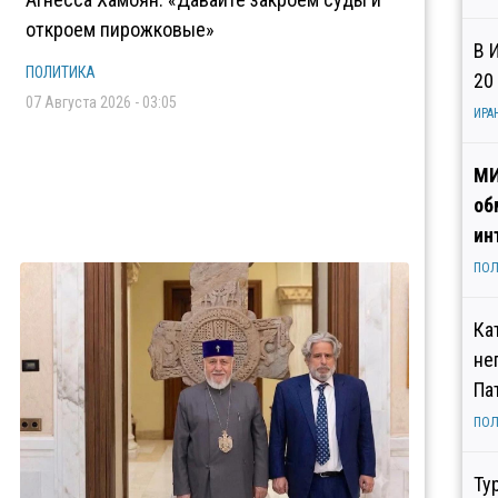
откроем пирожковые»
В 
ПОЛИТИКА
20
07 Августа 2026 - 03:05
ИРА
МИ
об
ин
ПОЛ
Ка
не
Па
ПОЛ
Ту