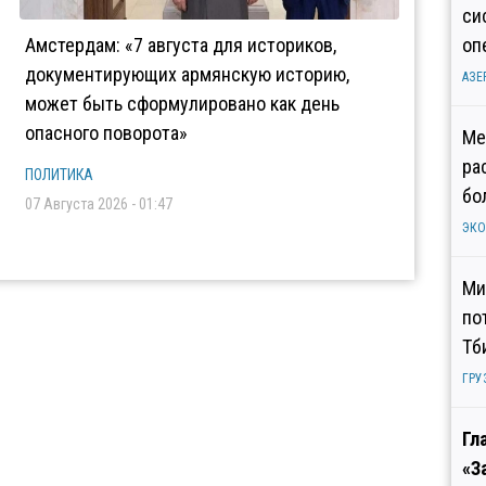
си
Амстердам: «7 августа для историков,
оп
документирующих армянскую историю,
АЗЕ
может быть сформулировано как день
опасного поворота»
Ме
ра
ПОЛИТИКА
бо
07 Августа 2026 - 01:47
ЭК
Ми
по
Тб
ГРУ
Гл
«З