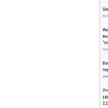
Ша
ПОЛ
Иш
вы
"п
ПОЛ
Вэ
пе
ИРА
Оч
уд
2,