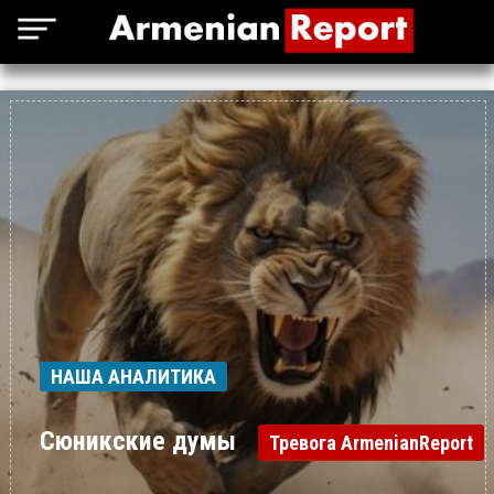
НАША АНАЛИТИКА
Сюникские думы
Тревога ArmenianReport