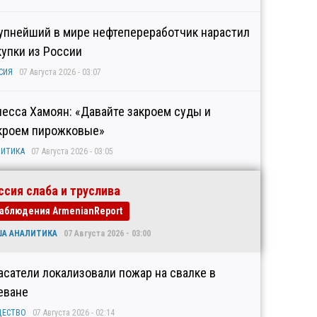
упнейший в мире нефтепереработчик нарастил
купки из России
СИЯ
07 Августа 2026 - 03:07
несса Хамоян: «Давайте закроем суды и
кроем пирожковые»
ИТИКА
07 Августа 2026 - 03:05
ссия слаба и труслива
аблюдения ArmenianReport
ША АНАЛИТИКА
07 Августа 2026 - 03:00
асатели локализовали пожар на свалке в
еване
ЩЕСТВО
07 Августа 2026 - 02:14