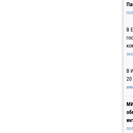
Па
ПОЛ
В 
го
ко
ЭК
В 
20
ИРА
МИ
об
ин
ПОЛ