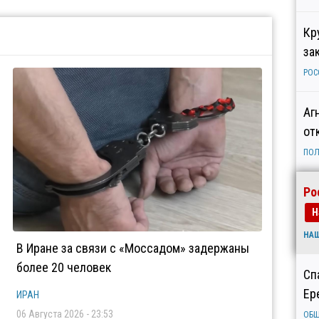
Кр
за
РОС
Аг
от
ПОЛ
Ро
Н
НА
В Иране за связи с «Моссадом» задержаны
более 20 человек
Сп
Ер
ИРАН
06 Августа 2026 - 23:53
ОБ