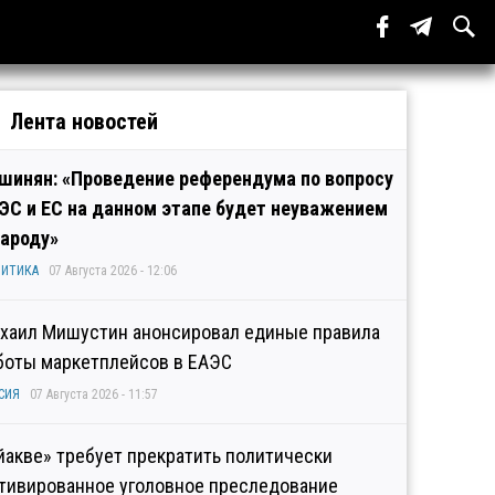
Лента новостей
шинян: «Проведение референдума по вопросу
ЭС и ЕС на данном этапе будет неуважением
народу»
ИТИКА
07 Августа 2026 - 12:06
хаил Мишустин анонсировал единые правила
боты маркетплейсов в ЕАЭС
СИЯ
07 Августа 2026 - 11:57
йакве» требует прекратить политически
тивированное уголовное преследование