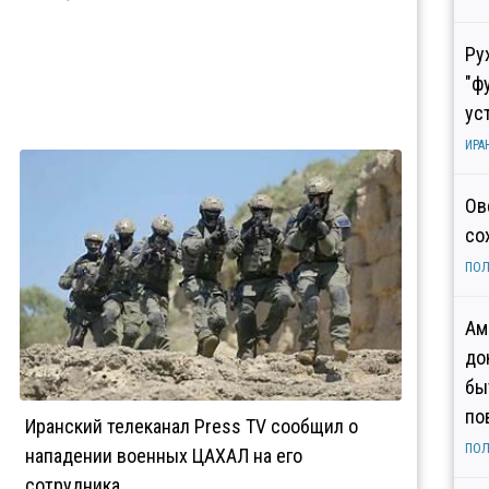
Ру
"ф
ус
ИРА
Ов
со
ПОЛ
Ам
до
бы
по
Иранский телеканал Press TV сообщил о
ПОЛ
нападении военных ЦАХАЛ на его
сотрудника