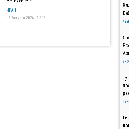
Вл
ИРАН
Ба
06 Августа 2026 - 17:38
АЗЕ
Са
Ро
Ар
ЭК
Ту
по
ра
ТУР
Ге
на