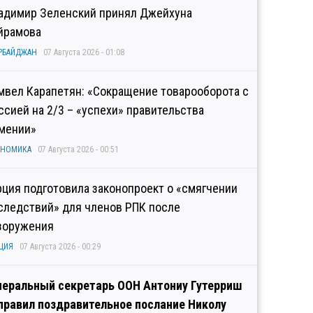
адимир Зеленский принял Джейхуна
йрамова
РБАЙДЖАН
07 Августа 2026 - 01:08
мвел Карапетян: «Сокращение товарооборота с
ссией на 2/3 – «успехи» правительства
мении»
ОНОМИКА
07 Августа 2026 - 00:51
рция подготовила законопроект о «смягчении
следствий» для членов РПК после
зоружения
ЦИЯ
07 Августа 2026 - 00:29
неральный секретарь ООН Антониу Гутерриш
правил поздравительное послание Николу