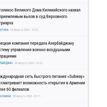
толикос Великого Дома Киликийского назвал
приемлемым вызов в суд Верховного
триарха
ИТИКА
06 Августа 2026 - 23:33
рецкая компания передала Азербайджану
стему управления военно-воздушными
ерациями
РБАЙДЖАН
06 Августа 2026 - 23:22
ждународная сеть быстрого питания «Subway»
ссматривает возможность открытия в Армении
лее 60 филиалов
ОНОМИКА
06 Августа 2026 - 23:11