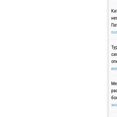
Ка
не
Па
ПОЛ
Ту
си
оп
АЗЕ
Ме
ра
бо
ЭК