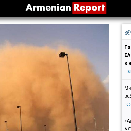
Па
ЕА
к 
ПОЛ
Ми
ра
РОС
«А
мо