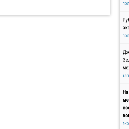
ПОЛ
Ру
эк
ПОЛ
Дж
Зе
ме
АЗЕ
На
ме
со
во
ЭК