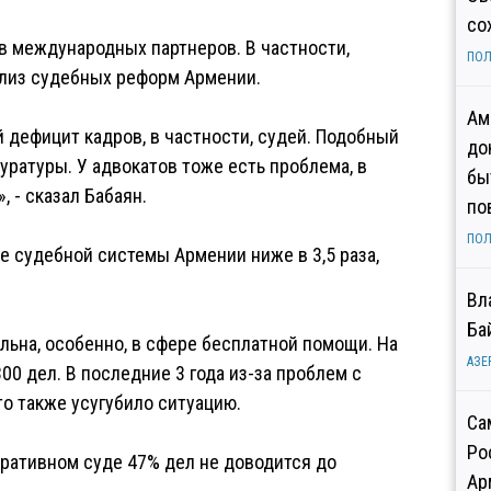
со
ов международных партнеров. В частности,
ПОЛ
лиз судебных реформ Армении.
Ам
 дефицит кадров, в частности, судей. Подобный
до
уратуры. У адвокатов тоже есть проблема, в
бы
 - сказал Бабаян.
по
ПОЛ
е судебной системы Армении ниже в 3,5 раза,
Вл
Ба
альна, особенно, в сфере бесплатной помощи. На
АЗЕ
0 дел. В последние 3 года из-за проблем с
о также усугубило ситуацию.
Са
Ро
ративном суде 47% дел не доводится до
Ар