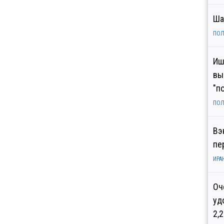
Ша
ПОЛ
Иш
вы
"п
ПОЛ
Вэ
пе
ИРА
Оч
уд
2,