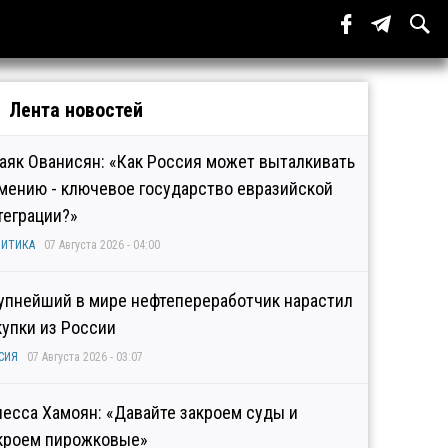
Лента новостей
аяк Ованисян: «Как Россия может выталкивать
мению - ключевое государство евразийской
теграции?»
ИТИКА
07 Августа 2026 - 04:00
упнейший в мире нефтепереработчик нарастил
купки из России
СИЯ
07 Августа 2026 - 03:07
несса Хамоян: «Давайте закроем суды и
кроем пирожковые»