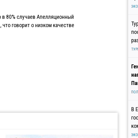
ЭК
то в 80% случаев Апелляционный
Ту
что говорит о низком качестве
по
ра
ТУР
Ге
на
Па
ПОЛ
В 
го
ко
ЭК