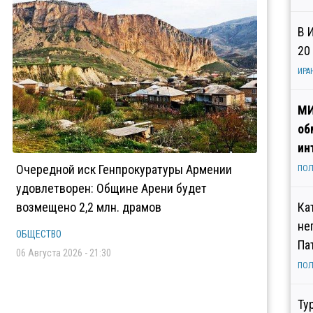
В 
20
ИРА
МИ
об
ин
Очередной иск Генпрокуратуры Армении
ПОЛ
удовлетворен: Общине Арени будет
возмещено 2,2 млн. драмов
Ка
не
ОБЩЕСТВО
Па
06 Августа 2026 - 21:30
ПОЛ
Ту