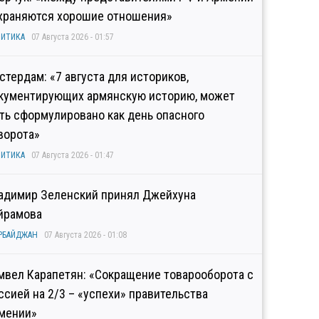
храняются хорошие отношения»
ИТИКА
07 Августа 2026 - 01:57
стердам: «7 августа для историков,
кументирующих армянскую историю, может
ть сформулировано как день опасного
ворота»
ИТИКА
07 Августа 2026 - 01:47
адимир Зеленский принял Джейхуна
йрамова
РБАЙДЖАН
07 Августа 2026 - 01:08
мвел Карапетян: «Сокращение товарооборота с
ссией на 2/3 – «успехи» правительства
мении»