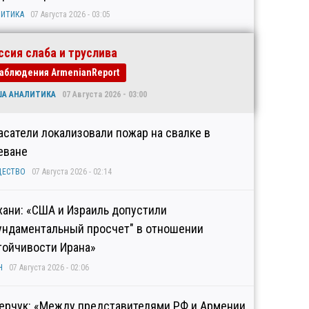
ИТИКА
07 Августа 2026 - 03:05
ссия слаба и труслива
аблюдения ArmenianReport
ША АНАЛИТИКА
07 Августа 2026 - 03:00
асатели локализовали пожар на свалке в
еване
ЩЕСТВО
07 Августа 2026 - 02:14
хани: «США и Израиль допустили
ундаментальный просчет" в отношении
тойчивости Ирана»
Н
07 Августа 2026 - 02:06
ерчук: «Между представителями РФ и Армении