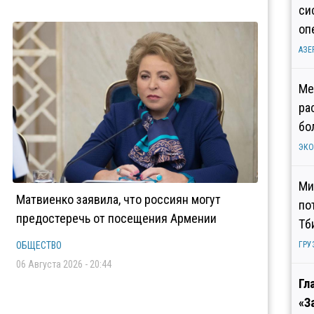
си
оп
АЗЕ
Ме
ра
бо
ЭК
Ми
Матвиенко заявила, что россиян могут
по
предостеречь от посещения Армении
Тб
ОБЩЕСТВО
ГРУ
06 Августа 2026 - 20:44
Гл
«З