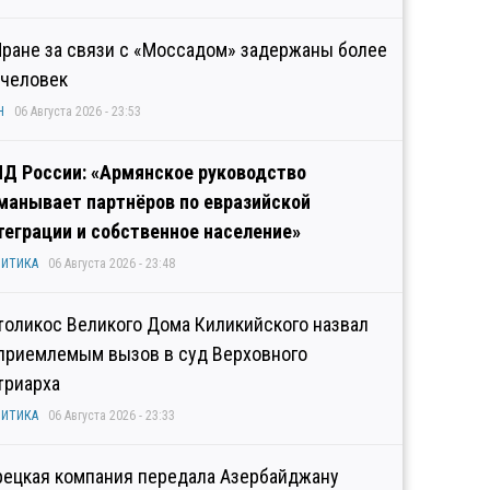
Иране за связи с «Моссадом» задержаны более
 человек
Н
06 Августа 2026 - 23:53
Д России: «Армянское руководство
манывает партнёров по евразийской
теграции и собственное население»
ИТИКА
06 Августа 2026 - 23:48
толикос Великого Дома Киликийского назвал
приемлемым вызов в суд Верховного
триарха
ИТИКА
06 Августа 2026 - 23:33
рецкая компания передала Азербайджану