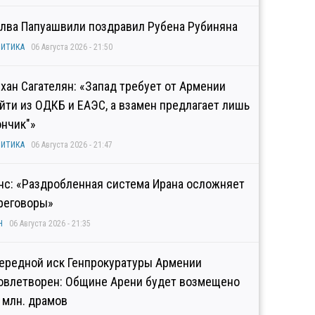
лва Папуашвили поздравил Рубена Рубиняна
ИТИКА
06 Августа 2026 - 21:50
хан Сагателян: «Запад требует от Армении
йти из ОДКБ и ЕАЭС, а взамен предлагает лишь
ончик"»
ИТИКА
06 Августа 2026 - 21:47
нс: «Раздробленная система Ирана осложняет
реговоры»
Н
06 Августа 2026 - 21:35
ередной иск Генпрокуратуры Армении
овлетворен: Общине Арени будет возмещено
2 млн. драмов