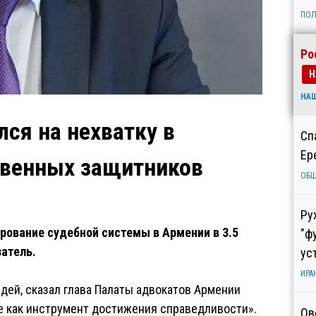
ПОЛ
Ро
Н
НА
ся на нехватку в
Сп
Ер
твенных защитников
ОБ
Ру
рование судебной системы в Армении в 3.5
"ф
атель.
ус
ИРА
дей, сказал глава Палаты адвокатов Армении
е как инструмент достижения справедливости».
Ов