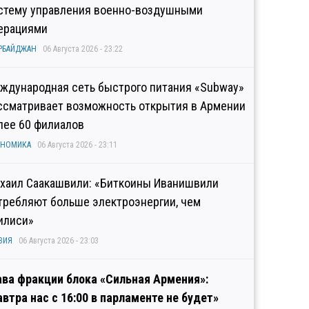
стему управления военно-воздушными
ерациями
РБАЙДЖАН
06 Августа 2026 - 23:22
ждународная сеть быстрого питания «Subway»
ссматривает возможность открытия в Армении
лее 60 филиалов
ОНОМИКА
06 Августа 2026 - 23:11
хаил Саакашвили: «Биткоины Иванишвили
требляют больше электроэнергии, чем
илиси»
ЗИЯ
06 Августа 2026 - 23:03
ава фракции блока «Сильная Армения»:
автра нас с 16:00 в парламенте не будет»