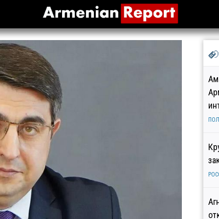
Ам
Ар
ин
ПОЛ
Кр
за
РОС
Аг
от