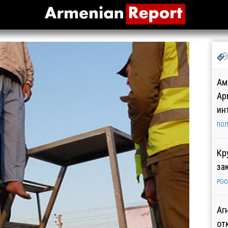
Ам
Ар
ин
ПОЛ
Кр
за
РОС
Аг
от