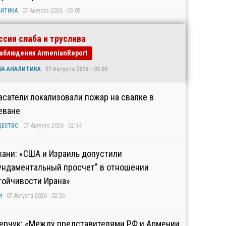
ИТИКА
07 Августа 2026 - 03:05
ссия слаба и труслива
аблюдения ArmenianReport
ША АНАЛИТИКА
07 Августа 2026 - 03:00
асатели локализовали пожар на свалке в
еване
ЩЕСТВО
07 Августа 2026 - 02:14
хани: «США и Израиль допустили
ундаментальный просчет" в отношении
тойчивости Ирана»
Н
07 Августа 2026 - 02:06
ерчук: «Между представителями РФ и Армении