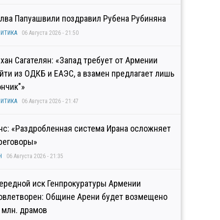
лва Папуашвили поздравил Рубена Рубиняна
ИТИКА
06 Августа 2026 - 21:50
хан Сагателян: «Запад требует от Армении
йти из ОДКБ и ЕАЭС, а взамен предлагает лишь
ончик"»
ИТИКА
06 Августа 2026 - 21:47
нс: «Раздробленная система Ирана осложняет
реговоры»
Н
06 Августа 2026 - 21:35
ередной иск Генпрокуратуры Армении
овлетворен: Общине Арени будет возмещено
2 млн. драмов