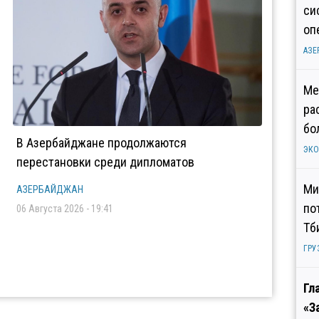
си
оп
АЗЕ
Ме
ра
бо
В Азербайджане продолжаются
ЭК
перестановки среди дипломатов
Ми
АЗЕРБАЙДЖАН
по
06 Августа 2026 - 19:41
Тб
ГРУ
Гл
«З