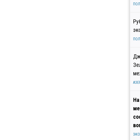
ПОЛ
Ру
эк
ПОЛ
Дж
Зе
ме
АЗЕ
На
ме
со
во
ЭК