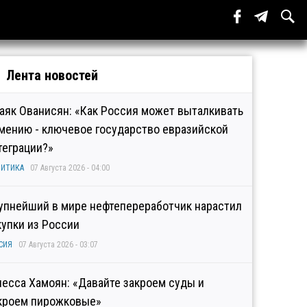
Лента новостей
аяк Ованисян: «Как Россия может выталкивать
мению - ключевое государство евразийской
теграции?»
ИТИКА
07 Августа 2026 - 04:00
упнейший в мире нефтепереработчик нарастил
купки из России
СИЯ
07 Августа 2026 - 03:07
несса Хамоян: «Давайте закроем суды и
кроем пирожковые»