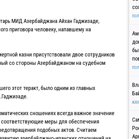
со
ПОЛ
етарь МИД Азербайджана Айхан Гаджизаде,
ого приговора человеку, напавшему на
Ам
до
бы
смертной казни присутствовали двое сотрудников
по
нный со стороны Азербайджаном на судебном
ПОЛ
Вл
его этот теракт, было одним из главных
Ба
.Гаджизаде.
АЗЕ
ломатических сношениях всегда важное значение
Са
а соответствующие меры для обеспечения
Ро
редотвращения подобных актов. Считаем
Ар
азвитию азербайджано-иранских отношений на