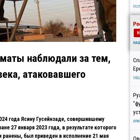
ПОЛ
Ро
Н
НА
маты наблюдали за тем,
Сп
Ер
века, атаковавшего
ОБ
Ру
"ф
ус
024 года Ясину Гусейнзаде, совершившему
ИРА
не 27 января 2023 года, в результате которого
и ранены, был приведен в исполнение 21 мая
Ов