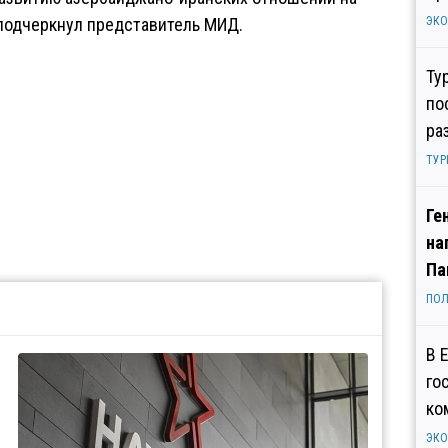
 подчеркнул представитель МИД.
ЭК
Ту
по
ра
ТУР
Ге
на
Па
ПОЛ
В 
го
ко
ЭК