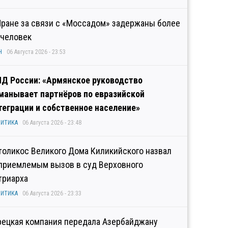
Иране за связи с «Моссадом» задержаны более
 человек
Н
06 Августа 2026 - 23:53
Д России: «Армянское руководство
манывает партнёров по евразийской
теграции и собственное население»
ИТИКА
06 Августа 2026 - 23:48
толикос Великого Дома Киликийского назвал
приемлемым вызов в суд Верховного
триарха
ИТИКА
06 Августа 2026 - 23:33
рецкая компания передала Азербайджану