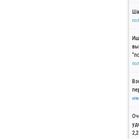
Ша
ПОЛ
Иш
вы
"п
ПОЛ
Вэ
пе
ИРА
Оч
уд
2,