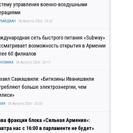
стему управления военно-воздушными
ерациями
РБАЙДЖАН
06 Августа 2026 - 23:22
ждународная сеть быстрого питания «Subway»
ссматривает возможность открытия в Армении
лее 60 филиалов
ОНОМИКА
06 Августа 2026 - 23:11
хаил Саакашвили: «Биткоины Иванишвили
требляют больше электроэнергии, чем
илиси»
ЗИЯ
06 Августа 2026 - 23:03
ава фракции блока «Сильная Армения»:
автра нас с 16:00 в парламенте не будет»