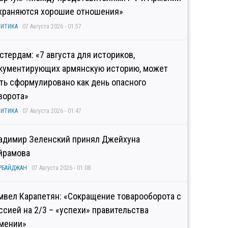
храняются хорошие отношения»
ИТИКА
07 Августа 2026 - 01:57
стердам: «7 августа для историков,
кументирующих армянскую историю, может
ть сформулировано как день опасного
ворота»
ИТИКА
07 Августа 2026 - 01:47
адимир Зеленский принял Джейхуна
йрамова
РБАЙДЖАН
07 Августа 2026 - 01:08
мвел Карапетян: «Сокращение товарооборота с
ссией на 2/3 – «успехи» правительства
мении»