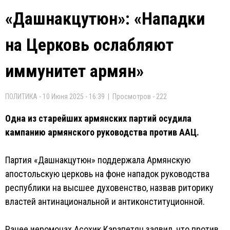
«Дашнакцутюн»: «Нападки
на Церковь ослабляют
иммунитет армян»
ПОЛИТИКА - 10 Июня 2025 - 16:39 | Просмотров - 222
Одна из старейших армянских партий осудила
кампанию армянского руководства против ААЦ.
Партия «Дашнакцутюн» поддержала Армянскую
апостольскую церковь на фоне нападок руководства
республики на высшее духовенство, назвав риторику
властей антинациональной и антиконституционной.
Ранее иеромонах Асохик Карапетян заявил, что против