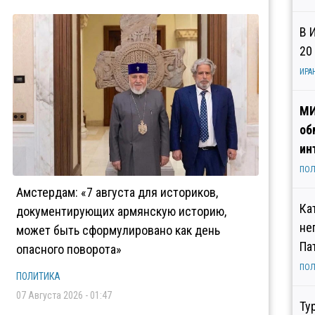
В 
20
ИРА
МИ
об
ин
ПОЛ
Амстердам: «7 августа для историков,
Ка
документирующих армянскую историю,
не
может быть сформулировано как день
Па
опасного поворота»
ПОЛ
ПОЛИТИКА
07 Августа 2026 - 01:47
Ту