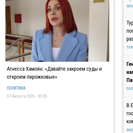
ЭК
Ту
по
ра
ТУР
Ге
Агнесса Хамоян: «Давайте закроем суды и
на
откроем пирожковые»
Па
ПОЛИТИКА
ПОЛ
07 Августа 2026 - 03:05
В 
го
ко
ЭК