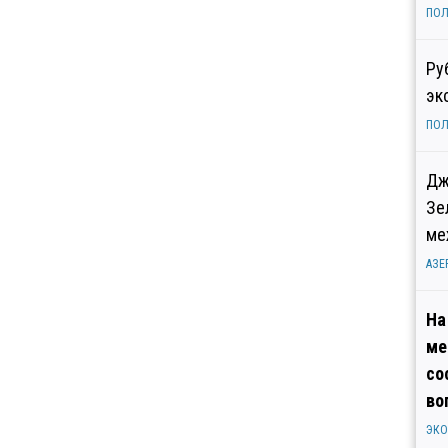
ПОЛ
Ру
эк
ПОЛ
Дж
Зе
ме
АЗЕ
На
ме
со
во
ЭК