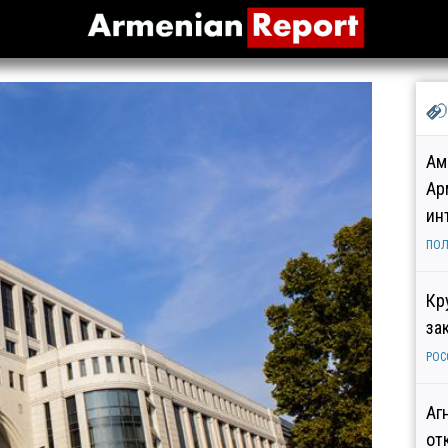
Ам
Ар
ин
ПОЛ
Кр
за
РОС
Аг
от