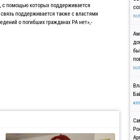
, с помощью которых поддерживается
со
я связь поддерживается также с властями
ПОЛ
едений о погибших гражданах РА нет»,-
Ам
до
бы
по
ПОЛ
Вл
Ба
АЗЕ
Са
Ро
Ар