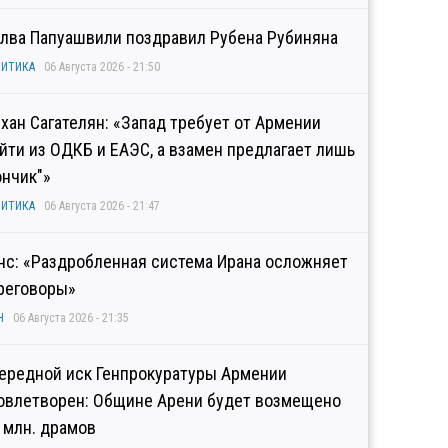
лва Папуашвили поздравил Рубена Рубиняна
ИТИКА
06 Августа 2026 - 21:50
хан Сагателян: «Запад требует от Армении
йти из ОДКБ и ЕАЭС, а взамен предлагает лишь
ончик"»
ИТИКА
06 Августа 2026 - 21:47
нс: «Раздробленная система Ирана осложняет
реговоры»
Н
06 Августа 2026 - 21:35
ередной иск Генпрокуратуры Армении
овлетворен: Общине Арени будет возмещено
2 млн. драмов