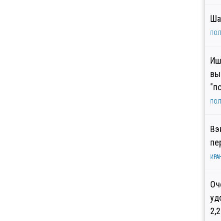
Ша
ПОЛ
Иш
вы
"п
ПОЛ
Вэ
пе
ИРА
Оч
уд
2,