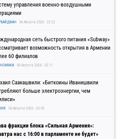
стему управления военно-воздушными
ерациями
РБАЙДЖАН
06 Августа 2026 - 23:22
ждународная сеть быстрого питания «Subway»
ссматривает возможность открытия в Армении
лее 60 филиалов
ОНОМИКА
06 Августа 2026 - 23:11
хаил Саакашвили: «Биткоины Иванишвили
требляют больше электроэнергии, чем
илиси»
ЗИЯ
06 Августа 2026 - 23:03
ава фракции блока «Сильная Армения»:
автра нас с 16:00 в парламенте не будет»