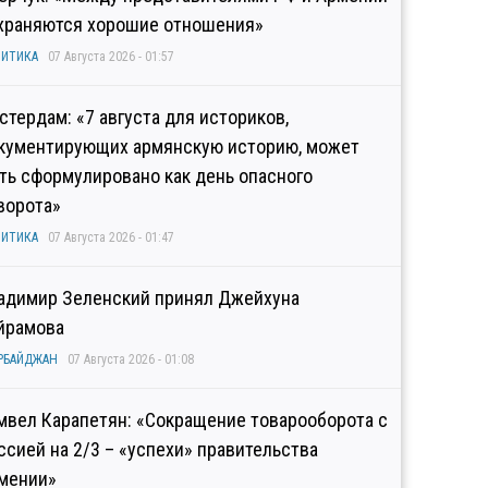
храняются хорошие отношения»
ИТИКА
07 Августа 2026 - 01:57
стердам: «7 августа для историков,
кументирующих армянскую историю, может
ть сформулировано как день опасного
ворота»
ИТИКА
07 Августа 2026 - 01:47
адимир Зеленский принял Джейхуна
йрамова
РБАЙДЖАН
07 Августа 2026 - 01:08
мвел Карапетян: «Сокращение товарооборота с
ссией на 2/3 – «успехи» правительства
мении»