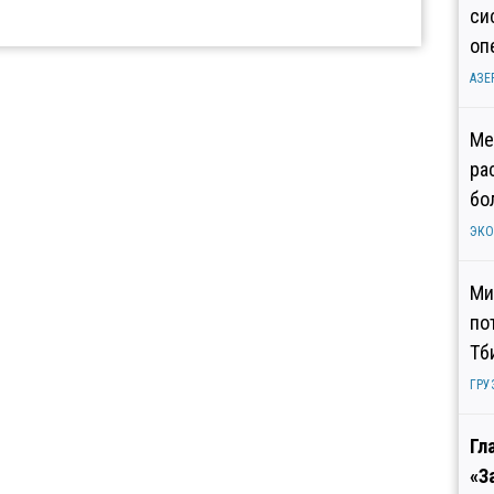
си
оп
АЗЕ
Ме
ра
бо
ЭК
Ми
по
Тб
ГРУ
Гл
«З