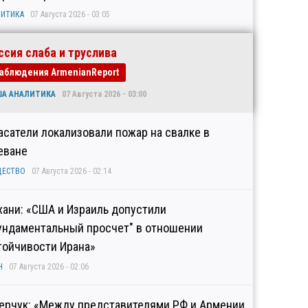
ИТИКА
07 Августа 2026 - 03:05
ссия слаба и труслива
аблюдения ArmenianReport
ША АНАЛИТИКА
07 Августа 2026 - 03:00
асатели локализовали пожар на свалке в
еване
ЩЕСТВО
07 Августа 2026 - 02:14
хани: «США и Израиль допустили
ундаментальный просчет" в отношении
тойчивости Ирана»
Н
07 Августа 2026 - 02:06
ерчук: «Между представителями РФ и Армении