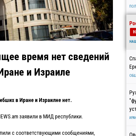
ПОЛ
Ро
Н
НА
ящее время нет сведений
Сп
Ер
Иране и Израиле
ОБ
Ру
ибших в Иране и Израилне нет.
"ф
ус
 NEWS.am заявили в МИД республики.
ИРА
упили с соответствующими сообщениями,
Ов