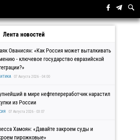
Лента новостей
аяк Ованисян: «Как Россия может выталкивать
мению - ключевое государство евразийской
теграции?»
ИТИКА
07 Августа 2026 - 04:00
упнейший в мире нефтепереработчик нарастил
купки из России
СИЯ
07 Августа 2026 - 03:07
несса Хамоян: «Давайте закроем суды и
кроем пирожковые»