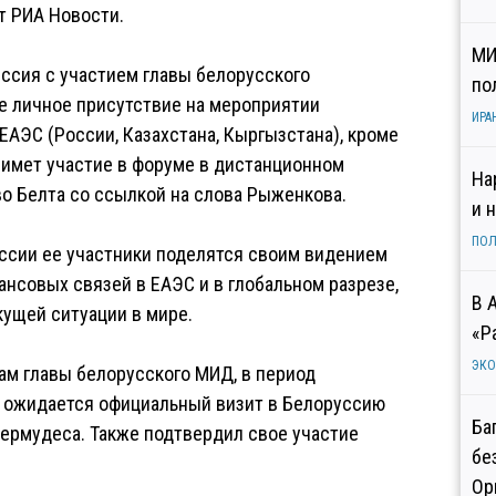
т РИА Новости.
МИ
ссия с участием главы белорусского
по
ое личное присутствие на мероприятии
ИРА
ЕАЭС (России, Казахстана, Кыргызстана), кроме
имет участие в форуме в дистанционном
На
во Белта со ссылкой на слова Рыженкова.
и 
ПОЛ
ессии ее участники поделятся своим видением
ансовых связей в ЕАЭС и в глобальном разрезе,
В 
кущей ситуации в мире.
«Р
ЭК
вам главы белорусского МИД, в период
, ожидается официальный визит в Белоруссию
Ба
ермудеса. Также подтвердил свое участие
бе
Ор