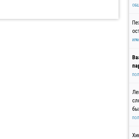
ОБ
Пе
ос
ИРА
Ва
па
ПОЛ
Ле
сл
бы
ПОЛ
Хи