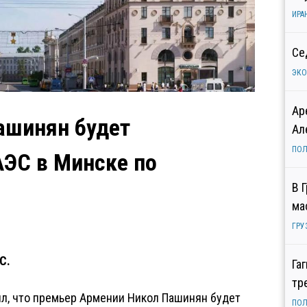
ИРА
Се
ЭК
Ар
ашинян будет
Ал
ПОЛ
АЭС в Минске по
В 
ма
ГРУ
С.
Га
тр
л, что премьер Армении Никол Пашинян будет
ПОЛ