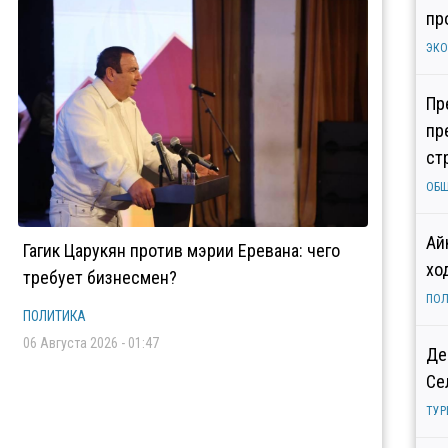
пр
ЭК
Пр
пр
ст
ОБ
Ай
Гагик Царукян против мэрии Еревана: чего
хо
требует бизнесмен?
ПОЛ
ПОЛИТИКА
06 Августа 2026 - 01:47
Де
Се
ТУР