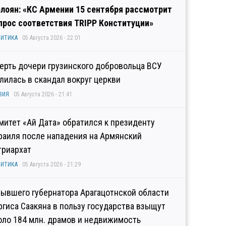
лоян: «КС Армении 15 сентября рассмотрит
прос соответствия TRIPP Конституции»
ИТИКА
05 Августа 2026 - 22:01
ерть дочери грузинского добровольца ВСУ
лилась в скандал вокруг церкви
ЗИЯ
05 Августа 2026 - 21:41
митет «Ай Дата» обратился к президенту
раиля после нападения на Армянский
триархат
ИТИКА
05 Августа 2026 - 21:29
бывшего губернатора Арагацотнской области
ргиса Саакяна в пользу государства взыщут
оло 184 млн. драмов и недвижимость