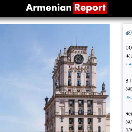
ОО
на
ИРА
В 
за
ОБ
Re
за
сл