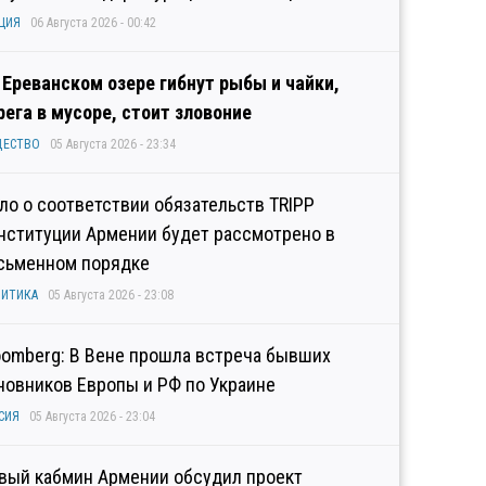
ЦИЯ
06 Августа 2026 - 00:42
 Ереванском озере гибнут рыбы и чайки,
рега в мусоре, стоит зловоние
ЩЕСТВО
05 Августа 2026 - 23:34
ло о соответствии обязательств TRIPP
нституции Армении будет рассмотрено в
сьменном порядке
ИТИКА
05 Августа 2026 - 23:08
oomberg: В Вене прошла встреча бывших
новников Европы и РФ по Украине
СИЯ
05 Августа 2026 - 23:04
вый кабмин Армении обсудил проект