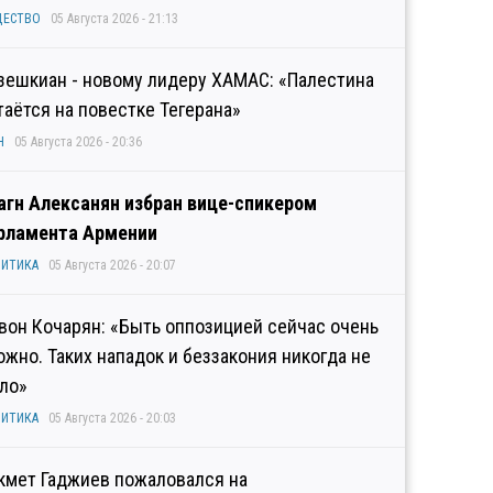
ЩЕСТВО
05 Августа 2026 - 21:13
зешкиан - новому лидеру ХАМАС: «Палестина
таётся на повестке Тегерана»
Н
05 Августа 2026 - 20:36
агн Алексанян избран вице-спикером
рламента Армении
ИТИКА
05 Августа 2026 - 20:07
вон Кочарян: «Быть оппозицией сейчас очень
ожно. Таких нападок и беззакония никогда не
ло»
ИТИКА
05 Августа 2026 - 20:03
кмет Гаджиев пожаловался на