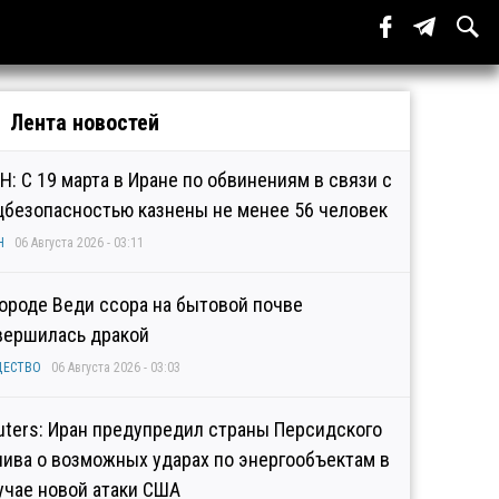
Лента новостей
Н: С 19 марта в Иране по обвинениям в связи с
цбезопасностью казнены не менее 56 человек
Н
06 Августа 2026 - 03:11
городе Веди ссора на бытовой почве
вершилась дракой
ЩЕСТВО
06 Августа 2026 - 03:03
uters: Иран предупредил страны Персидского
лива о возможных ударах по энергообъектам в
учае новой атаки США