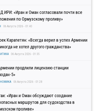
Д ИРИ: «Иран и Оман согласовали почти все
ложения по Ормузскому проливу»
Н
06 Августа 2026 - 01:40
рек Карапетян: «Всегда верил в успех Армении
никогда не хотел другого гражданства»
ИТИКА
06 Августа 2026 - 01:35
Армении продлили лицензию станции
аздан-5»
ОНОМИКА
06 Августа 2026 - 01:28
гаи: «Иран и Оман обсуждают создание
зопасных маршрутов для судоходства в
музском проливе»