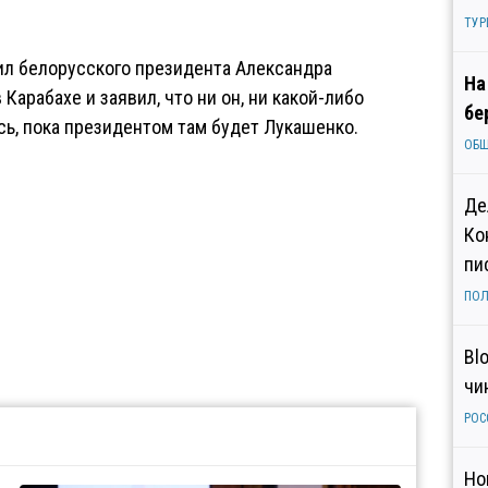
ТУР
л белорусского президента Александра
На
арабахе и заявил, что ни он, ни какой-либо
бе
сь, пока президентом там будет Лукашенко.
ОБ
Де
Ко
пи
ПОЛ
Bl
чи
РОС
Но