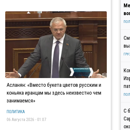
Ме
во
ПОЛ
См
вы
ГРУ
Ко
Из
Асланян: «Вместо букета цветов русским и
па
коньяка иранцам мы здесь неизвестно чем
ПОЛ
занимаемся»
С 
ПОЛИТИКА
Са
06 Августа 2026 - 01:07
ок