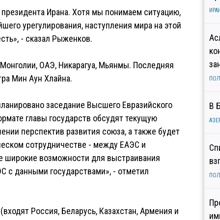
 президента Ирана. Хотя мы понимаем ситуацию,
ИРА
йшего урегулирования, наступления мира на этой
Ас
есть», - сказал Рыженков.
ко
за
Монголии, ОАЭ, Никарагуа, Мьянмы. Последняя
ра Мин Аун Хлайна.
ПОЛ
апланировано заседание Высшего Евразийского
В 
ормате главы государств обсудят текущую
АЗЕ
ении перспектив развития союза, а также будет
ческом сотрудничестве - между ЕАЭС и
Сп
ее широкие возможности для выстраивания
вз
С с данными государствами», - отметил
ПОЛ
Пр
(входят Россия, Беларусь, Казахстан, Армения и
им