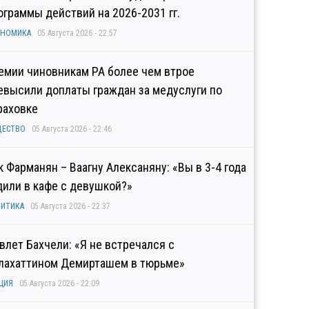
ограммы действий на 2026-2031 гг.
ОНОМИКА
05 Августа 2026 - 22:57
емии чиновникам РА более чем втрое
евысили доплаты граждан за медуслуги по
раховке
ЩЕСТВО
05 Августа 2026 - 22:46
к Фарманян – Ваагну Алексаняну: «Вы в 3-4 года
дили в кафе с девушкой?»
ИТИКА
05 Августа 2026 - 22:37
влет Бахчели: «Я не встречался с
лахаттином Демирташем в тюрьме»
ЦИЯ
05 Августа 2026 - 22:09