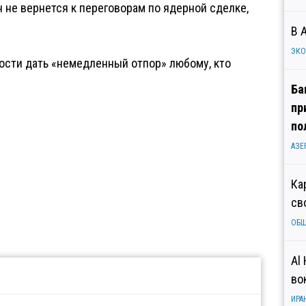
 не вернется к переговорам по ядерной сделке,
В 
ЭК
ности дать «немедленный отпор» любому, кто
Ба
пр
по
АЗЕ
Ка
св
ОБ
Al
во
ИРА