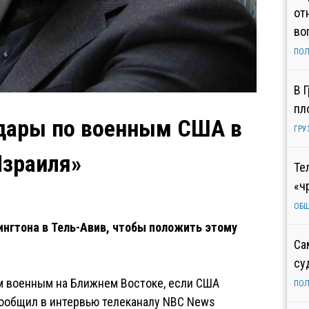
от
во
ПОЛ
В 
пл
удары по военным США в
ГРУ
Израиля»
Те
«ч
ОБ
нгтона в Тель-Авив, чтобы положить этому
Са
су
м военным на Ближнем Востоке, если США
ПОЛ
сообщил в интервью телеканалу NBC News