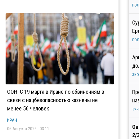
ПОЛ
Су
Ер
ПОЛ
Ар
до
ЭК
ООН: С 19 марта в Иране по обвинениям в
Пр
связи с нацбезопасностью казнены не
на
менее 56 человек
ТУР
ИРАН
Ов
06 Августа 2026 - 03:11
2/