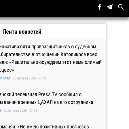
Лента новостей
ициатива пяти правозащитников о судебном
збирательстве в отношении Католикоса всех
мян: «Решительно осуждаем этот немыслимый
оцесс»
ИТИКА
06 Августа 2026 - 17:42
анский телеканал Press TV сообщил о
падении военных ЦАХАЛ на его сотрудника
Н
06 Августа 2026 - 17:38
рманян: «Не имею позитивных прогнозов