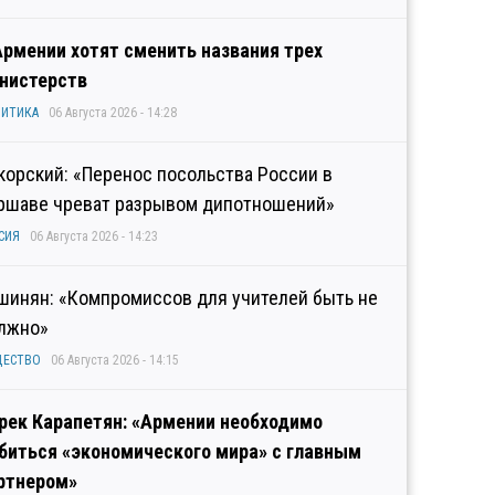
Армении хотят сменить названия трех
нистерств
ИТИКА
06 Августа 2026 - 14:28
корский: «Перенос посольства России в
ршаве чреват разрывом дипотношений»
СИЯ
06 Августа 2026 - 14:23
шинян: «Компромиссов для учителей быть не
лжно»
ЩЕСТВО
06 Августа 2026 - 14:15
рек Карапетян: «Армении необходимо
биться «экономического мира» с главным
ртнером»