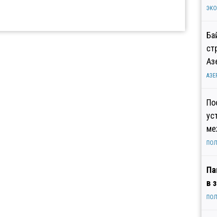
ЭК
Ба
ст
Аз
АЗЕ
По
ус
ме
ПОЛ
Па
в 
ПОЛ