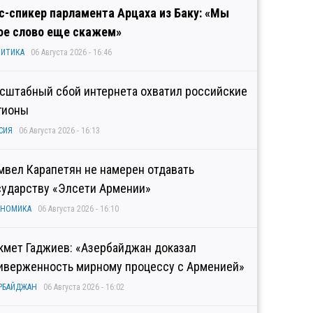
с-спикер парламента Арцаха из Баку: «Мы
ое слово еще скажем»
ИТИКА
06 Августа 2026 - 16:46
сштабный сбой интернета охватил российские
гионы
СИЯ
06 Августа 2026 - 16:13
мвел Карапетян не намерен отдавать
сударству «Элсети Армении»
ОНОМИКА
06 Августа 2026 - 16:10
кмет Гаджиев: «Азербайджан доказал
иверженность мирному процессу с Арменией»
РБАЙДЖАН
06 Августа 2026 - 16:02