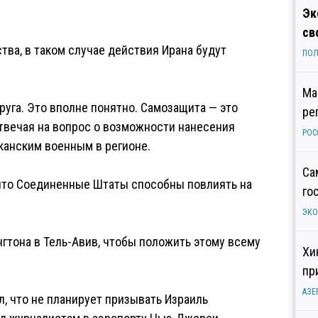
Эк
св
ва, в таком случае действия Ирана будут
ПОЛ
Ма
друга. Это вполне понятно. Самозащита — это
ре
отвечая на вопрос о возможности нанесения
РОС
канским военным в регионе.
Са
 что Соединенные Штаты способны повлиять на
го
ЭК
гтона в Тель-Авив, чтобы положить этому всему
Хи
пр
АЗЕ
, что не планирует призывать Израиль