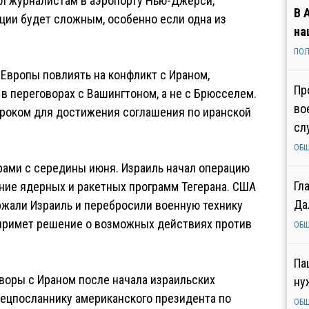
ил журналистам в аэропорту Нью-Джерси,
В 
ации будет сложным, особенно если одна из
на
ПОЛ
Европы повлиять на конфликт с Ираном,
Пр
 в переговорах с Вашингтоном, а не с Брюсселем.
во
роком для достижения соглашения по иранской
сл
ОБ
рами с середины июня. Израиль начал операцию
Гл
ние ядерных и ракетных программ Тегерана. США
Да
ржали Израиль и перебросили военную технику
 примет решение о возможных действиях против
ОБ
Па
воры с Ираном после начала израильских
ну
спецпосланнику американского президента по
ОБ