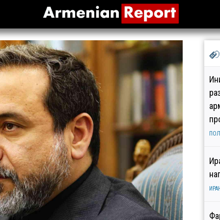
Ин
ра
ар
пр
ПОЛ
Ир
на
ИРА
Фа