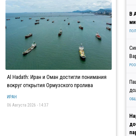
В 
ми
ПОЛ
Си
Ва
РОС
Al Hadath: Иран и Оман достигли понимания
Па
вокруг открытия Ормузского пролива
до
ИРАН
ОБ
06 Августа 2026 - 14:37
На
до
па