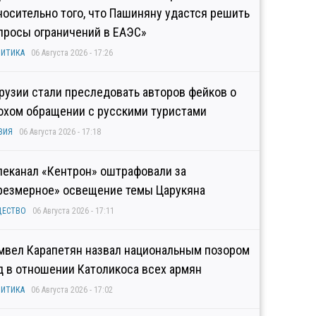
носительно того, что Пашиняну удастся решить
просы ограничений в ЕАЭС»
ИТИКА
06 Августа 2026 - 17:26
Грузии стали преследовать авторов фейков о
охом обращении с русскими туристами
ЗИЯ
06 Августа 2026 - 17:18
леканал «Кентрон» оштрафовали за
резмерное» освещение темы Царукяна
ЩЕСТВО
06 Августа 2026 - 17:11
мвел Карапетян назвал национальным позором
д в отношении Католикоса всех армян
ИТИКА
06 Августа 2026 - 17:02