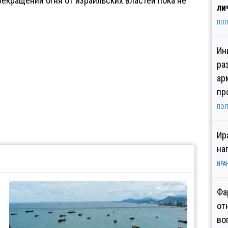
екращении огня от израильских властей пока не
ли
ПОЛ
Ин
ра
ар
пр
ПОЛ
Ир
на
ИРА
Фа
от
во