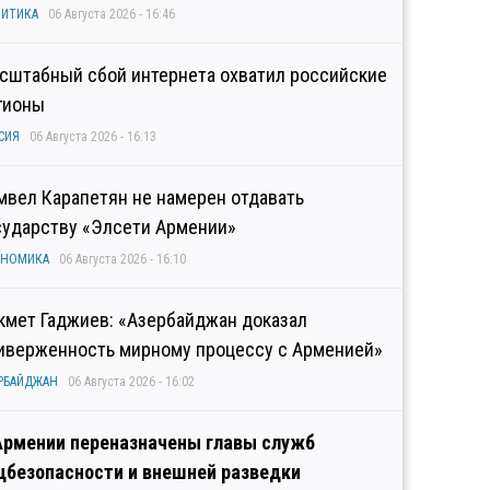
ИТИКА
06 Августа 2026 - 16:46
сштабный сбой интернета охватил российские
гионы
СИЯ
06 Августа 2026 - 16:13
мвел Карапетян не намерен отдавать
сударству «Элсети Армении»
ОНОМИКА
06 Августа 2026 - 16:10
кмет Гаджиев: «Азербайджан доказал
иверженность мирному процессу с Арменией»
РБАЙДЖАН
06 Августа 2026 - 16:02
Армении переназначены главы служб
цбезопасности и внешней разведки