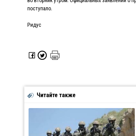
во вторник утром. Официальных заявлений о пр
поступало.
Ридус
Читайте также