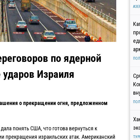
АЗЕ
Ка
пр
ед
ар
ереговоров по ядерной
ПОЛ
 ударов Израиля
Ср
Ко
вн
глашения о прекращении огня, предложенном
ПОЛ
Ха
эк
дала понять США, что готова вернуться к
ии прекращения израильских атак. Американский
ТУР