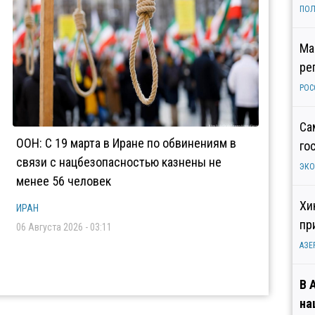
ПОЛ
Ма
ре
РОС
Са
ООН: С 19 марта в Иране по обвинениям в
го
связи с нацбезопасностью казнены не
ЭК
менее 56 человек
Хи
ИРАН
пр
06 Августа 2026 - 03:11
АЗЕ
В 
на