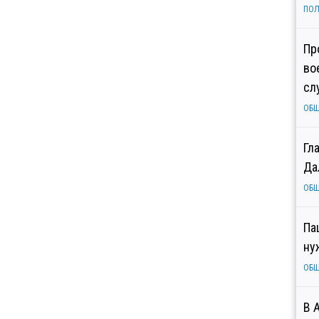
ПОЛ
Пр
во
сл
ОБ
Гл
Да
ОБ
Па
ну
ОБ
В 