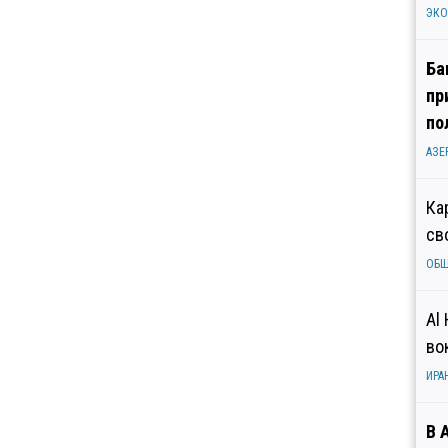
ЭК
Ба
пр
по
АЗЕ
Ка
св
ОБ
Al
во
ИРА
В 