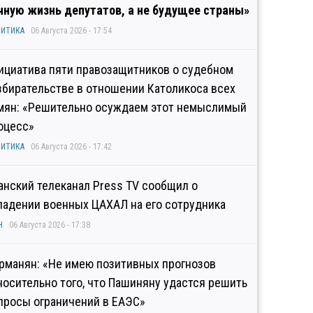
чную жизнь депутатов, а не будущее страны»
ИТИКА
06 Августа 2026 - 17:54
ициатива пяти правозащитников о судебном
збирательстве в отношении Католикоса всех
мян: «Решительно осуждаем этот немыслимый
оцесс»
ИТИКА
06 Августа 2026 - 17:42
анский телеканал Press TV сообщил о
падении военных ЦАХАЛ на его сотрудника
Н
06 Августа 2026 - 17:38
рманян: «Не имею позитивных прогнозов
носительно того, что Пашиняну удастся решить
просы ограничений в ЕАЭС»