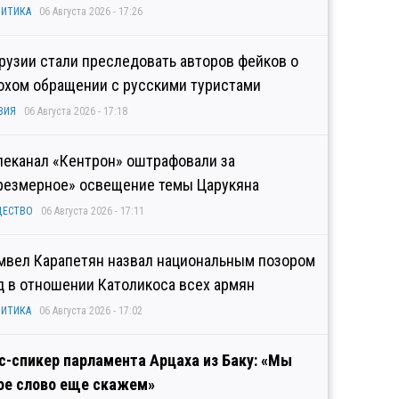
ИТИКА
06 Августа 2026 - 17:26
Грузии стали преследовать авторов фейков о
охом обращении с русскими туристами
ЗИЯ
06 Августа 2026 - 17:18
леканал «Кентрон» оштрафовали за
резмерное» освещение темы Царукяна
ЩЕСТВО
06 Августа 2026 - 17:11
мвел Карапетян назвал национальным позором
д в отношении Католикоса всех армян
ИТИКА
06 Августа 2026 - 17:02
с-спикер парламента Арцаха из Баку: «Мы
ое слово еще скажем»