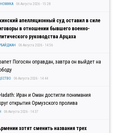
ОНОМИКА
06 Августа 2026 - 15:28
кинский апелляционный суд оставил в силе
иговоры в отношении бывшего военно-
литического руководства Арцаха
РБАЙДЖАН
06 Августа 2026 - 14:56
рапет Погосян оправдан, завтра он выйдет на
ободу
ЩЕСТВО
06 Августа 2026 - 14:44
 Hadath: Иран и Оман достигли понимания
круг открытия Ормузского пролива
Н
06 Августа 2026 - 14:37
Армении хотят сменить названия трех