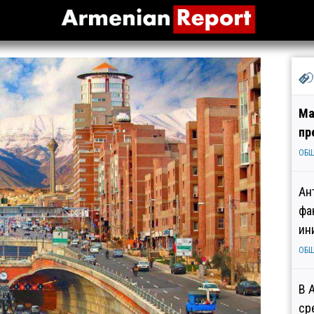
Ма
пр
ОБ
Ан
фа
ин
ОБ
В 
ср