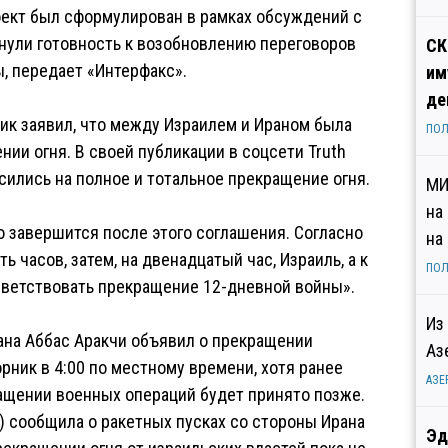
оект был сформулирован в рамках обсуждений с
нули готовность к возобновлению переговоров
СК
ы, передает «Интерфакс».
им
де
ик заявил, что между Израилем и Ираном была
ПОЛ
ии огня. В своей публикации в соцсети Truth
асились на полное и тотальное прекращение огня.
МИ
на
о завершится после этого соглашения. Согласно
на
ь часов, затем, на двенадцатый час, Израиль, а к
ПОЛ
иветствовать прекращение 12-дневной войны».
Из
ана Аббас Аракчи объявил о прекращении
Аз
рник в 4:00 по местному времени, хотя ранее
АЗЕ
ащении военных операций будет принято позже.
 сообщила о ракетных пусках со стороны Ирана
Эд