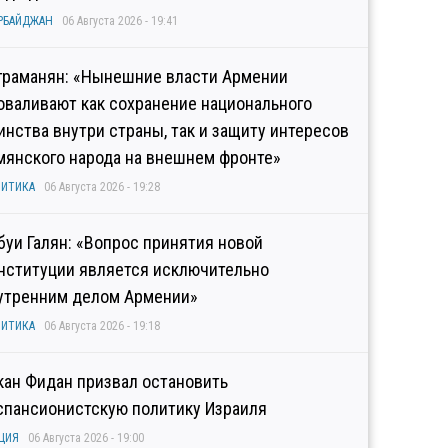
РБАЙДЖАН
06 Августа 2026 - 19:41
граманян: «Нынешние власти Армении
оваливают как сохранение национального
инства внутри страны, так и защиту интересов
мянского народа на внешнем фронте»
ИТИКА
06 Августа 2026 - 19:28
буи Галян: «Вопрос принятия новой
нституции является исключительно
утренним делом Армении»
ИТИКА
06 Августа 2026 - 19:18
кан Фидан призвал остановить
спансионистскую политику Израиля
ЦИЯ
06 Августа 2026 - 19:00