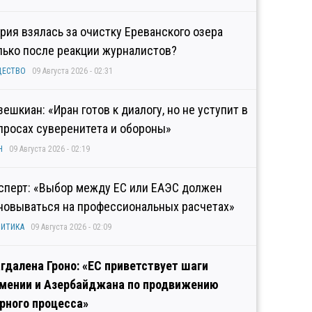
рия взялась за очистку Ереванского озера
лько после реакции журналистов?
ЩЕСТВО
09 Августа 2026 - 02:31
зешкиан: «Иран готов к диалогу, но не уступит в
просах суверенитета и обороны»
Н
09 Августа 2026 - 02:19
сперт: «Выбор между ЕС или ЕАЭС должен
новываться на профессиональных расчетах»
ИТИКА
09 Августа 2026 - 02:09
гдалена Гроно: «ЕС приветствует шаги
мении и Азербайджана по продвижению
рного процесса»