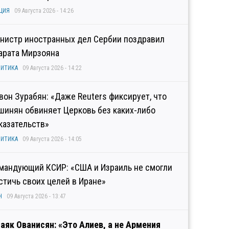
ЦИЯ
09 Августа 2026 - 14:26
нистр иностранных дел Сербии поздравил
арата Мирзояна
ИТИКА
09 Августа 2026 - 14:22
вон Зурабян: «Даже Reuters фиксирует, что
шинян обвиняет Церковь без каких-либо
казательств»
ИТИКА
09 Августа 2026 - 14:05
мандующий КСИР: «США и Израиль не смогли
стичь своих целей в Иране»
Н
09 Августа 2026 - 13:47
аяк Ованисян: «Это Алиев, а не Армения