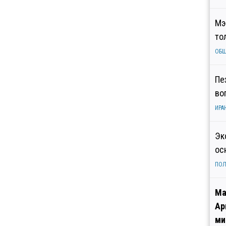
Мэ
то
ОБ
Пе
во
ИРА
Эк
ос
ПОЛ
Ма
Ар
ми