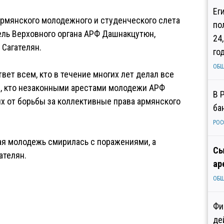
Ег
армянского молодежного и студенческого слета
по
ль Верховного органа АРФ Дашнакцутюн,
24
 Сагателян.
го
ОБ
вет всем, кто в течение многих лет делал все
м, кто незаконными арестами молодежи АРФ
В 
х от борьбы за коллективные права армянского
ба
РОС
кая молодежь смирилась с поражениями, а
Сы
ателян.
ар
ОБ
Фи
де