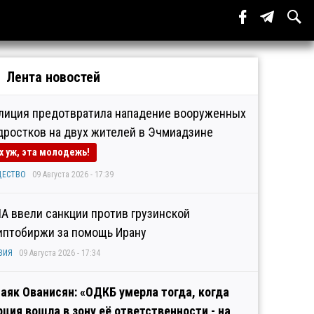
Лента новостей
лиция предотвратила нападение вооруженных
дростков на двух жителей в Эчмиадзине
х уж, эта молодежь!
ЩЕСТВО
09 Августа 2026 - 17:39
А ввели санкции против грузинской
иптобиржи за помощь Ирану
ЗИЯ
09 Августа 2026 - 17:34
аяк Ованисян: «ОДКБ умерла тогда, когда
рция вошла в зону её ответственности - на