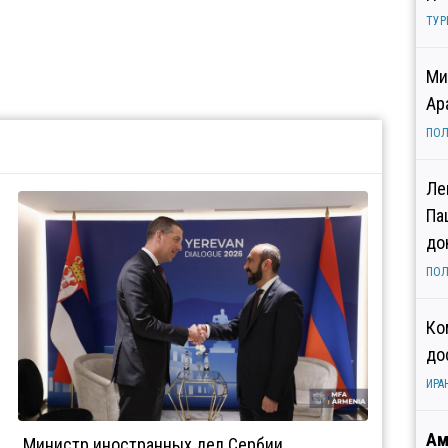
ТУР
Ми
Ар
ПОЛ
Ле
Па
до
ПОЛ
Ко
до
ИРА
Ам
Министр иностранных дел Сербии