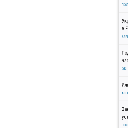
ПОЛ
Ук
в 
АЗЕ
По
ча
ОБ
Ил
АЗЕ
За
ус
ПОЛ