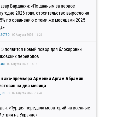
иазар Варданян: «По данным за первое
лугодие 2026 года, строительство выросло на
,5% по сравнению с теми же месяцами 2025
да»
ЩЕСТВО
09 Августа 2026 - 16:26
РФ появится новый повод для блокировки
нковских переводов
СИЯ
09 Августа 2026 - 16:18
н экс-премьера Армении Аргам Абрамян
естован на два месяца
ЩЕСТВО
09 Августа 2026 - 14:44
дан: «Турция передала мораторий на военные
йствия на Украине»