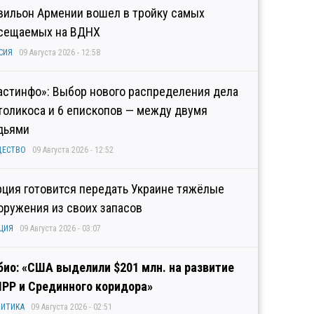
вильон Армении вошел в тройку самых
сещаемых на ВДНХ
СИЯ
09 Августа 2026 - 12:58
астинфо»: Выбор нового распределения дела
толикоса и 6 епископов — между двумя
дьями
ЩЕСТВО
09 Августа 2026 - 12:52
рция готовится передать Украине тяжёлые
оружения из своих запасов
ЦИЯ
09 Августа 2026 - 03:07
био: «США выделили $201 млн. на развитие
IPP и Срединного коридора»
ИТИКА
09 Августа 2026 - 02:51