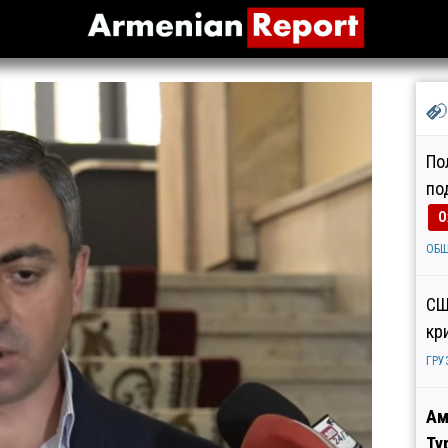
По
по
О
ОБ
СШ
кр
ГРУ
Ам
Ту