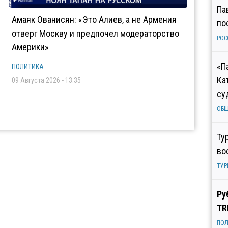
Па
Амаяк Ованисян: «Это Алиев, а не Армения
по
отверг Москву и предпочел модераторство
РОС
Америки»
«П
ПОЛИТИКА
Ка
09 Августа 2026 - 13:35
су
ОБ
Ту
во
ТУР
Ру
TR
ПОЛ