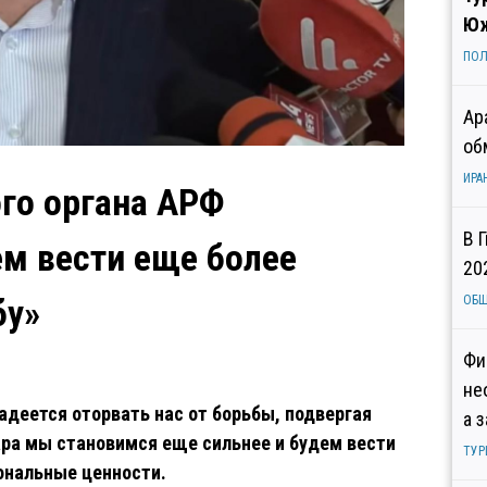
Юж
ПОЛ
Ар
об
ИРА
го органа АРФ
В 
м вести еще более
20
бу»
ОБ
Фи
не
адеется оторвать нас от борьбы, подвергая
а 
ара мы становимся еще сильнее и будем вести
ТУР
ональные ценности.