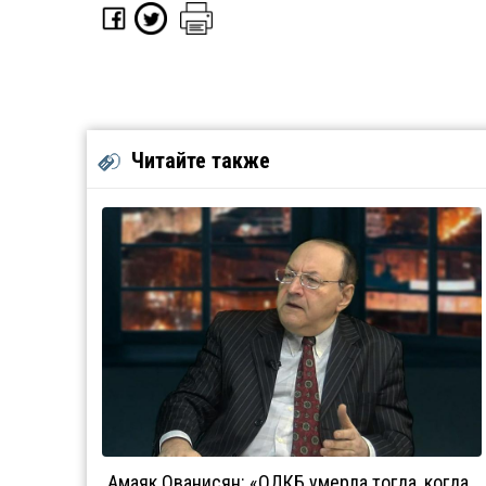
Читайте также
Амаяк Ованисян: «ОДКБ умерла тогда, когда