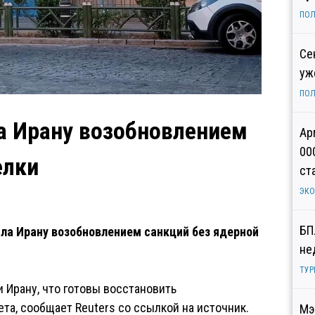
ПОЛ
Се
уж
ПОЛ
а Ирану возобновлением
Ар
00
елки
ст
ЭК
БП
ила Ирану возобновлением санкций без ядерной
не
ТУР
 Ирану, что готовы восстановить
та, сообщает Reuters со ссылкой на источник.
Мэ