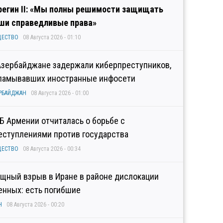
регин II: «Мы полны решимости защищать
ши справедливые права»
ЩЕСТВО
08 Августа 2026 - 01:10
Азербайджане задержали киберпреступников,
ламывавших иностранные инфосети
РБАЙДЖАН
08 Августа 2026 - 01:00
Б Армении отчиталась о борьбе с
еступлениями против государства
ЩЕСТВО
08 Августа 2026 - 00:34
щный взрыв в Иране в районе дислокации
енных: есть погибшие
Н
08 Августа 2026 - 00:20