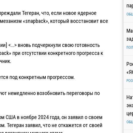
па
реждали Тегеран, что, если новое ядерное
ОБ
 механизм «snapback», который восстановит все
Ма
за
и] <...> вновь подчеркнули свою готовность
ПОЛ
ack» при отсутствии конкретного прогресса к
чник.
Ро
«Я
ется под конкретным прогрессом.
РОС
буют немедленно возобновить переговоры по
На
эк
це
ом США в ноябре 2024 года, он заявил о своем
ОБ
. Тегеран заявил, что не откажется от своей