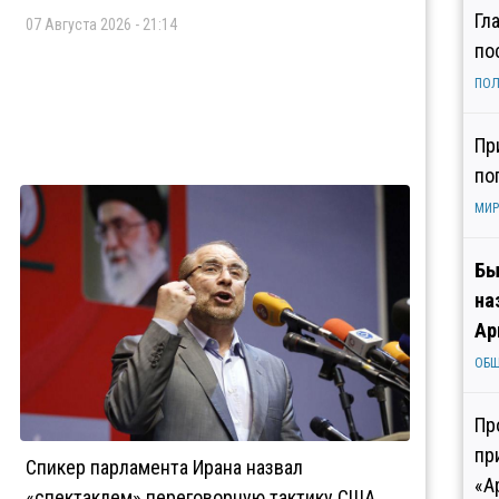
Гл
07 Августа 2026 - 21:14
по
ПОЛ
Пр
по
МИР
Бы
на
Ар
ОБ
Пр
пр
Спикер парламента Ирана назвал
«А
«спектаклем» переговорную тактику США