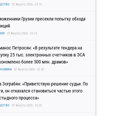
ЩЕСТВО
07 Августа 2026 - 23:15
моженники Грузии пресекли попытку обхода
нкций
ЗИЯ
07 Августа 2026 - 23:10
манос Петросян: «В результате тендера на
купку 25 тыс. электронных счетчиков в ЭСА
кономлено более 500 млн. драмов»
ОНОМИКА
07 Августа 2026 - 22:42
а Зограбян: «Приветствую решение судьи. По
ти, он отказался становиться частью этого
стыдного процесса»
ЩЕСТВО
07 Августа 2026 - 22:25