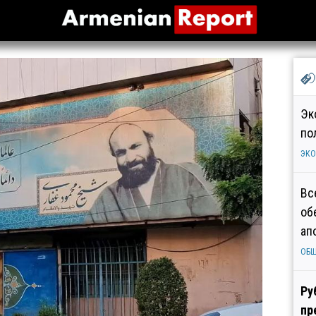
Эк
по
ЭК
Вс
об
ап
ОБ
Ру
пр