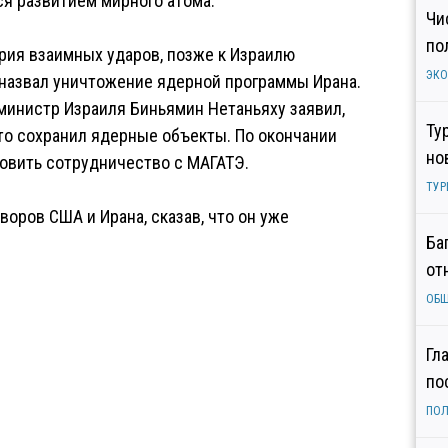
ся развитием мирного атома.
Чи
по
ерия взаимных ударов, позже к Израилю
ЭК
назвал уничтожение ядерной программы Ирана.
министр Израиля Биньямин Нетаньяху заявил,
Ту
 что сохранил ядерные объекты. По окончании
но
овить сотрудничество с МАГАТЭ.
ТУР
оров США и Ирана, сказав, что он уже
Ба
от
ОБ
Гл
по
ПОЛ