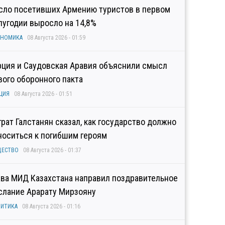
сло посетивших Армению туристов в первом
лугодии выросло на 14,8%
ОНОМИКА
08 Августа 2026 - 01:59
рция и Саудовская Аравия объяснили смысл
вого оборонного пакта
ЦИЯ
08 Августа 2026 - 01:51
грат Галстанян сказал, как государство должно
носиться к погибшим героям
ЩЕСТВО
08 Августа 2026 - 01:37
ава МИД Казахстана направил поздравительное
слание Арарату Мирзояну
ИТИКА
08 Августа 2026 - 01:16