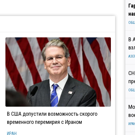
Га
на
ОБ
В 
вз
АЗЕ
СН
пр
ОБ
Мо
В США допустили возможность скорого
во
временного перемирия с Ираном
ИРА
ИРАН