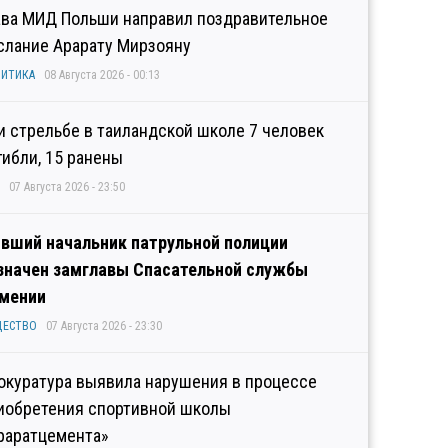
ава МИД Польши направил поздравительное
слание Арарату Мирзояну
ИТИКА
08 Августа 2026 - 00:13
и стрельбе в таиландской школе 7 человек
гибли, 15 ранены
07 Августа 2026 - 23:50
вший начальник патрульной полиции
значен замглавы Спасательной службы
мении
ЩЕСТВО
07 Августа 2026 - 23:30
окуратура выявила нарушения в процессе
иобретения спортивной школы
раратцемента»