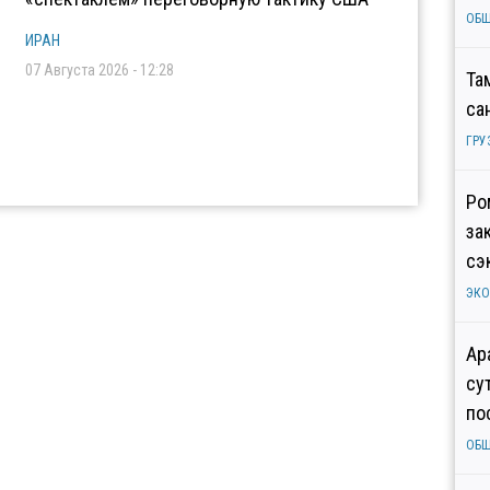
ОБ
ИРАН
07 Августа 2026 - 12:28
Та
са
ГРУ
Ро
за
сэ
ЭК
Ар
су
по
ОБ