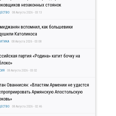
рковщиков незаконных стоянок
ЩЕСТВО
08 Августа 2026 - 03:13
миджанян вспомнил, как большевики
душили Католикоса
ИТИКА
08 Августа 2026 - 03:08
ссийская партия «Родина» катит бочку на
блоко»
СИЯ
08 Августа 2026 - 03:02
тан Ованнисян: «Властям Армении не удастся
спроприировать Армянскую Апостольскую
рковь»
ЩЕСТВО
08 Августа 2026 - 02:46