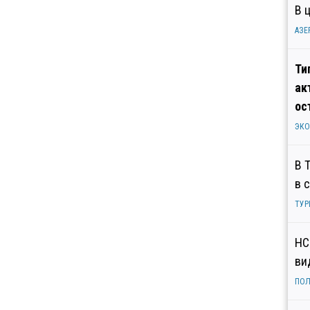
В 
АЗЕ
Ти
ак
ос
ЭК
В 
в 
ТУР
НС
ви
ПОЛ