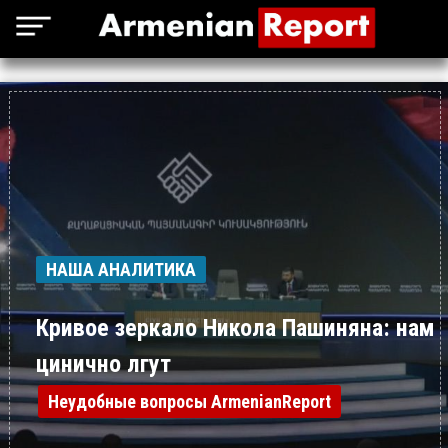
НАША АНАЛИТИКА
Кривое зеркало Никола Пашиняна: нам
цинично лгут
Неудобные вопросы ArmenianReport