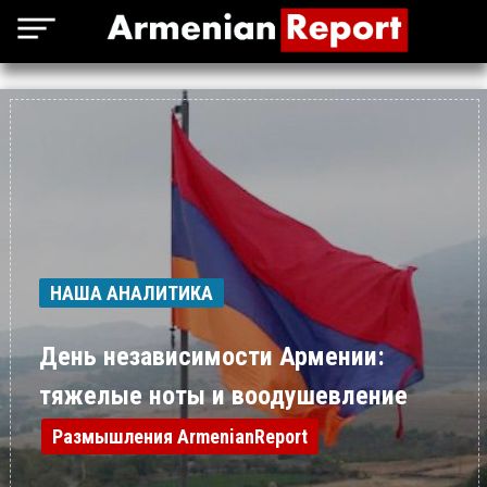
НАША АНАЛИТИКА
День независимости Армении:
тяжелые ноты и воодушевление
Размышления ArmenianReport