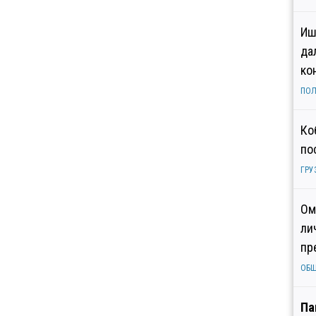
Иш
да
ко
ПОЛ
Ко
по
ГРУ
Ом
ли
пр
ОБ
Па