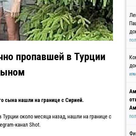
Ле
Па
до
ПОЛ
чно пропавшей в Турции
Ко
до
 сыном
ИРА
Ам
от
го сына нашли на границе с Сирией.
Ам
в Турции около месяца назад, нашли на границе с
ПОЛ
egram-канал Shot.
Фи