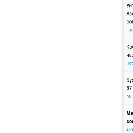
Уи
Аз
со
ПОЛ
Ко
на
ГРУ
Бу
87
ОБ
Ме
со
АЗЕ