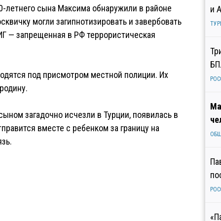
0-летнего сына Максима обнаружили в районе
и 
москвичку могли загипнотизировать и завербовать
ТУР
 ИГ — запрещенная в РФ террористическая
Тр
БП
ходятся под присмотром местной полиции. Их
РОС
 родину.
Ма
сыном загадочно исчезли в Турции, появилась в
че
правится вместе с ребенком за границу на
ОБ
язь.
Па
по
РОС
«П