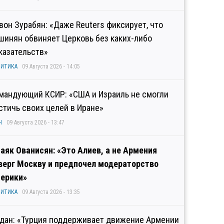
вон Зурабян: «Даже Reuters фиксирует, что
шинян обвиняет Церковь без каких-либо
казательств»
ИТИКА
09 Августа 2026 - 14:05
мандующий КСИР: «США и Израиль не смогли
стичь своих целей в Иране»
Н
09 Августа 2026 - 13:47
аяк Ованисян: «Это Алиев, а не Армения
верг Москву и предпочел модераторство
ерики»
ИТИКА
09 Августа 2026 - 13:35
дан: «Турция поддерживает движение Армении