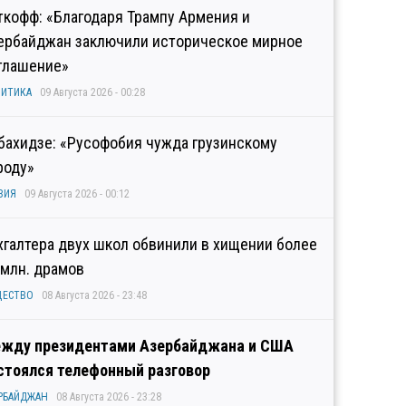
ткофф: «Благодаря Трампу Армения и
ербайджан заключили историческое мирное
глашение»
ИТИКА
09 Августа 2026 - 00:28
бахидзе: «Русофобия чужда грузинскому
роду»
ЗИЯ
09 Августа 2026 - 00:12
хгалтера двух школ обвинили в хищении более
 млн. драмов
ЩЕСТВО
08 Августа 2026 - 23:48
жду президентами Азербайджана и США
стоялся телефонный разговор
РБАЙДЖАН
08 Августа 2026 - 23:28