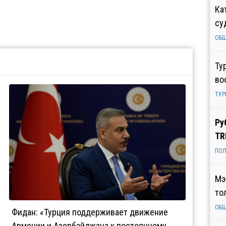
Ка
су
ОБ
Ту
во
ТУР
Ру
TR
ПОЛ
Мэ
то
ОБ
Фидан: «Турция поддерживает движение
Армении и Азербайджана к постоянному