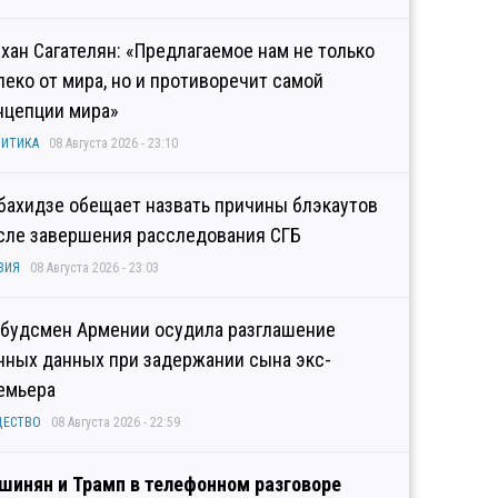
хан Сагателян: «Предлагаемое нам не только
леко от мира, но и противоречит самой
нцепции мира»
ИТИКА
08 Августа 2026 - 23:10
бахидзе обещает назвать причины блэкаутов
сле завершения расследования СГБ
ЗИЯ
08 Августа 2026 - 23:03
будсмен Армении осудила разглашение
чных данных при задержании сына экс-
емьера
ЩЕСТВО
08 Августа 2026 - 22:59
шинян и Трамп в телефонном разговоре