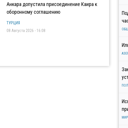
Анкара допустила присоединение Каира к
оборонному соглашению
По
ча
ТУРЦИЯ
ОБ
08 Августа 2026 - 16:08
Ил
АЗЕ
За
ус
ПОЛ
Ис
пр
МИР