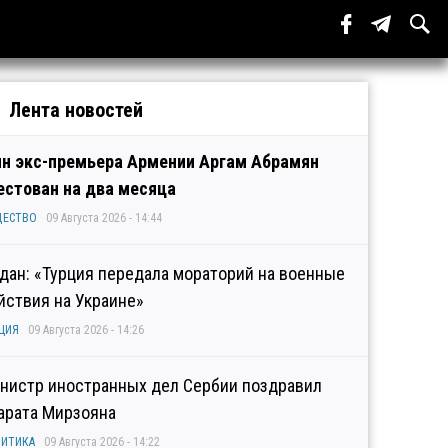
Лента новостей
н экс-премьера Армении Аргам Абрамян
естован на два месяца
ЩЕСТВО
09 Августа 2026 - 14:44
дан: «Турция передала мораторий на военные
йствия на Украине»
ЦИЯ
09 Августа 2026 - 14:26
нистр иностранных дел Сербии поздравил
арата Мирзояна
ИТИКА
09 Августа 2026 - 14:22