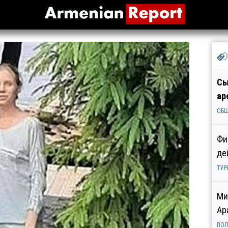
Сы
ар
ОБ
Фи
де
ТУР
Ми
Ар
ПОЛ