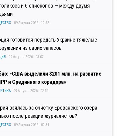
толикоса и 6 епископов — между двумя
дьями
ЩЕСТВО
09 Августа 2026 - 12:52
рция готовится передать Украине тяжёлые
оружения из своих запасов
ЦИЯ
09 Августа 2026 - 03:07
био: «США выделили $201 млн. на развитие
IPP и Срединного коридора»
ИТИКА
09 Августа 2026 - 02:51
рия взялась за очистку Ереванского озера
лько после реакции журналистов?
ЩЕСТВО
09 Августа 2026 - 02:31